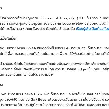
ต
มขึ้นอย่างรวดเร็วของอุปกรณ์ Internet of Things (IoT) เช่น เซ็นเซอร์และเ
รรมการผลิต ผู้ผลิตใช้โซลูชันการประมวลผล Edge เพื่อใช้งานระบบอัตโนมัติ 
ห้มีการสื่อสารระหว่างเครื่องต่อเครื่องได้อย่างรวดเร็ว
เรียนรู้เพิ่มเติมเกี่
์อัตโนมัติ
ัตโนมัติอย่างรถยนต์ไร้คนขับติดตั้งเซ็นเซอร์ IoT มากมายที่จะเก็บรวบรวมข
ไทม์เพื่อการตอบสนองทันทีและไม่สามารถพึ่งพาเซิร์ฟเวอร์ระยะไกลในการตัดสิน
ี้ ยานยนต์อัตโนมัติยังตอบสนองได้อย่างมีประสิทธิภาพหากมีการสื่อสารกัน
หตุ หรือทางเลี่ยงไปยังเซิร์ฟเวอร์ระยะไกล การประมวลผล Edge เป็นเทคโนโลย
นการประเมินสภาพถนนได้อย่างแม่นยำ
าน
ลังงานใช้การประมวลผล Edge เพื่อเก็บรวบรวมและจัดเก็บข้อมูลอุปกรณ์ขุดเจา
ขุดเจาะจะใช้ปัญญาประดิษฐ์ Edge เพื่อตรวจหาอันตราย จากนั้นจะปรับและต
งประสิทธิภาพด้านการปฏิบัติงานในอุตสาหกรรม ช่วยให้พนักงานปลอดภัย และค