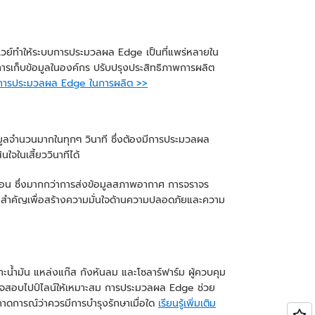
กตเวย์ทำให้ระบบการประมวลผล Edge เป็นที่แพร่หลายใน
การเก็บข้อมูลในองค์กร ปรับปรุงประสิทธิภาพการผลิต
ยวกับการประมวลผล Edge ในการผลิต >>
้อมูลจำนวนมากในทุกๆ วินาที ซึ่งต้องมีการประมวลผล
ใจในเสี้ยววินาทีได้
ก่อน ซึ่งมากกว่าการส่งข้อมูลสภาพอากาศ การจราจร
ีที่สำคัญเพื่อสร้างความมั่นใจด้านความปลอดภัยและความ
ะน้ำมัน แหล่งแก๊ส กังหันลม และโซลาร์ฟาร์ม ผู้ควบคุม
รวจสอบไปป์ไลน์ให้เหมาะสม การประมวลผล Edge ช่วย
าดการณ์ว่าควรมีการบำรุงรักษาเมื่อใด
เรียนรู้เพิ่มเติม