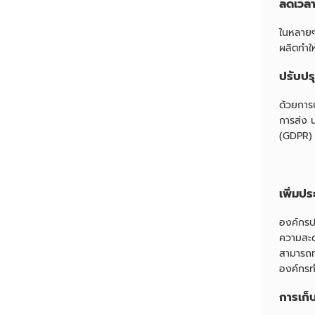
ลดเวลา
ในหลายๆ
ผลิตทำให
ปรับปร
ด้วยการ
การส่ง 
(GDPR) โ
เพิ่มปร
องค์กรป
ความสะด
สามารถ
องค์กรท
การเก็