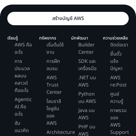
สร้างบัญชี AWS
เรียนรู้
ทรัพยากร
นักพัฒนา
ความช่วยเหลือ
AWS คือ
เริ่มต้นใช้
Builder
ติดต่อเรา
อะไร
งาน
Center
ยื่นตั๋ว
การ
การฝึก
SDK และ
แจ้ง
ประมวล
อบรม
เครื่องมือ
ปัญหา
ผลบน
AWS
.NET บน
AWS
คลาวด์
Trust
AWS
re:Post
คืออะไร
Center
Python
ศูนย์
Agentic
ไลบราลี
บน AWS
ความรู้
AI คือ
โซลูชัน
Java บน
ภาพรวม
อะไร
ของ
AWS
ของ
ฮับ
AWS
AWS
PHP บน
แนวคิด
Architecture
Support
AWS