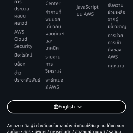
การ
Center
รับความ
JavaScript
ประมวล
คำถามที่
ช่วยเหลือ
บน AWS
ผลบน
พบบ่อย
จากผู้
คลาวด์
เกี่ยวกับ
เชี่ยวชาญ
AWS
ผลิตภัณฑ์
การช่วย
Cloud
และ
การเข้า
Security
เทคนิค
ถึงของ
มีอะไรใหม่
รายงาน
AWS
บล็อก
การ
กฎหมาย
วิเคราะห์
ข่าว
ประชาสัมพันธ์
พาร์ทเนอ
ร์ AWS
English
Amazon คือ ผู้ว่าจ้างที่มอบโอกาสอย่างเท่าเทียมให้กับทุกคน ได้แก่ ชนก
ลุ่มน้อย / สตรี / ผู้พิการ / ทหารผ่านศึก / อัตลักษณ์ทางเพศ / รสนิยม