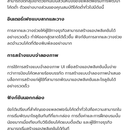
สามารถจัดกลุ่มเข้าด้วยกันเป็นส่วนหนึ่งของแพลตฟอร์มการพัฒนา
โค้ดต่ำ ตัวอย่างบางส่วนของคุณสมบัติโค้ดต่ำทั่วไปมีดังนี้
อินเตอร์เฟซแบบลากและวาง
การลากและวางช่วยให้ผู้ใช้ทางธุรกิจสามารถสร้างแอปพลิเคชันได้
อย่างรวดเร็ว ทำให้ออกสู่ตลาดได้เร็วขึ้น ฟังก์ชันการลากและวางช่วย
ลดจำนวนโค้ดที่ต้องพิมพ์ลงอย่างมาก
การสร้างแบบจำลองภาพ
การใช้การสร้างแบบจำลองภาพ UI เพื่อสร้างแอปพลิเคชันนั้นง่าย
กว่าการป้อนโค้ดหลายร้อยบรรทัด การสร้างแบบจำลองภาพนำเสนอ
บล็อกการสร้างแก่ผู้ใช้ที่สามารถพัฒนาแอปพลิเคชันและโซลูชันได้
อย่างรวดเร็ว
ฟังก์ชันนอกกล่อง
ข้อได้เปรียบที่สำคัญของแพลตฟอร์มโค้ดต่ำทั่วไปคือความสามารถใน
การเริ่มพัฒนาโซลูชันทันทีที่แกะกล่อง การตั้งค่าและการฝึกอบรมนั้น
น้อยมากเมื่อเทียบกับวิธีเขียนโค้ดแบบดั้งเดิม และผู้ใช้ทางธุรกิจ
สามารถเริ่มสร้างแอปพลิเคชันได้ทันที