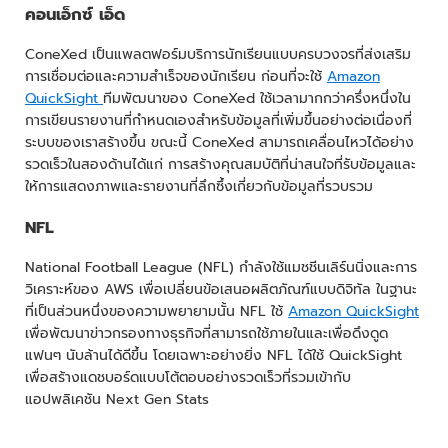
คอนเอ็กซ์ เอ็ด
ConeXed เป็นแพลตฟอร์มบริการนักเรียนแบบครบวงจรที่ส่งเสริม
การเชื่อมต่อและความสำเร็จของนักเรียน ก่อนที่จะใช้
Amazon
QuickSight
ทีมพัฒนาของ ConeXed ใช้เวลามากกว่าครึ่งหนึ่งใน
การเขียนรายงานที่กำหนดเองสำหรับข้อมูลที่เพิ่มขึ้นอย่างต่อเนื่องที่
ระบบของเราสร้างขึ้น ขณะนี้ ConeXed สามารถเคลื่อนไหวได้อย่าง
รวดเร็วในสองด้านได้แก่ การสร้างคุณสมบัติที่น่าสนใจที่รับข้อมูลและ
ให้การแสดงภาพและรายงานที่ลึกซึ้งเกี่ยวกับข้อมูลที่รวบรวม
NFL
National Football League (NFL) กำลังใช้แมชชีนเลิร์นนิ่งและการ
วิเคราะห์ของ AWS เพื่อเปลี่ยนข้อเสนอผลิตภัณฑ์แบบดิจิทัล ในฐานะ
ที่เป็นส่วนหนึ่งของความพยายามนั้น NFL ใช้
Amazon QuickSight
เพื่อพัฒนาข่าวกรองทางธุรกิจที่สามารถใช้ภายในและเพื่อดึงดูด
แฟนๆ นับล้านได้ดีขึ้น โดยเฉพาะอย่างยิ่ง NFL ได้ใช้ QuickSight
เพื่อสร้างแดชบอร์ดแบบโต้ตอบอย่างรวดเร็วที่รวมเข้ากับ
แอปพลิเคชัน Next Gen Stats