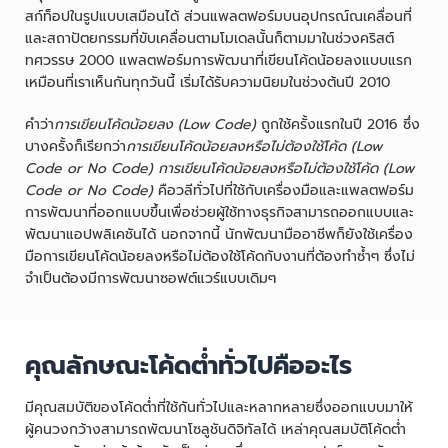
สก์ท็อปในรูปแบบเสมือนได้ ส่วนแพลตฟอร์มบนอุปกรณ์ณเคลื่อนที่
และสถาปัตยกรรมที่ขับเคลื่อนตามโมเดลนั้นก็ตามมาในช่วงคริสต์
ทศวรรษ 2000 แพลตฟอร์มการพัฒนาที่เขียนโค้ดน้อยลงแบบแรก
เหมือนที่เราเห็นกันทุกวันนี้ เริ่มได้รับความนิยมในช่วงต้นปี 2010
คำว่า
การเขียนโค้ดน้อยลง (Low Code)
ถูกใช้ครั้งแรกในปี 2016 ซึ่ง
บางครั้งก็เรียกว่า
การเขียนโค้ดน้อยลงหรือไม่ต้องใช้โค้ด (Low
Code or No Code)
การเขียนโค้ดน้อยลงหรือไม่ต้องใช้โค้ด (Low
Code or No Code)
คือวลีทั่วไปที่ใช้กับเครื่องมือและแพลตฟอร์ม
การพัฒนาที่ออกแบบขึ้นเพื่อช่วยผู้ใช้ทางธุรกิจสามารถออกแบบและ
พัฒนาแอปพลิเคชันได้ นอกจากนี้ นักพัฒนามืออาชีพก็ยังใช้เครื่อง
มือการเขียนโค้ดน้อยลงหรือไม่ต้องใช้โค้ดกับงานที่ต้องทำซ้ำๆ ซึ่งไม่
จำเป็นต้องมีการพัฒนาซอฟต์แวร์แบบเดิมๆ
คุณลักษณะโค้ดต่ำทั่วไปคืออะไร
มีคุณสมบัติของโค้ดต่ำที่ใช้กันทั่วไปและหลากหลายซึ่งออกแบบมาให้
ผู้คนวงกว้างสามารถพัฒนาโซลูชันดิจิทัลได้ เหล่าคุณสมบัติโค้ดต่ำ