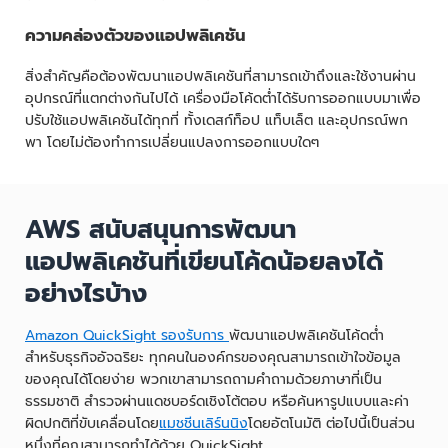
ความคล่องตัวของแอปพลิเคชัน
สิ่งสำคัญคือต้องพัฒนาแอปพลิเคชันที่สามารถเข้าถึงและใช้งานผ่าน
อุปกรณ์ที่แตกต่างกันไปได้ เครื่องมือโค้ดต่ำได้รับการออกแบบมาเพื่อ
ปรับใช้แอปพลิเคชันได้ทุกที่ ทั้งเดสก์ท็อป แท็บเล็ต และอุปกรณ์พก
พา โดยไม่ต้องทำการเปลี่ยนแปลงการออกแบบใดๆ
AWS สนับสนุนการพัฒนา
แอปพลิเคชันที่เขียนโค้ดน้อยลงได้
อย่างไรบ้าง
Amazon QuickSight รองรับการ
พัฒนาแอปพลิเคชันโค้ดต่ำ
สำหรับธุรกิจอัจฉริยะ ทุกคนในองค์กรของคุณสามารถเข้าใจข้อมูล
ของคุณได้โดยง่าย พวกเขาสามารถถามคำถามด้วยภาษาที่เป็น
ธรรมชาติ สำรวจผ่านแดชบอร์ดเชิงโต้ตอบ หรือค้นหารูปแบบและค่า
ผิดปกติที่ขับเคลื่อนโดย
แมชชีนเลิร์นนิง
โดยอัตโนมัติ ต่อไปนี้เป็นส่วน
หนึ่งที่คุณสามารถทำได้ด้วย QuickSight