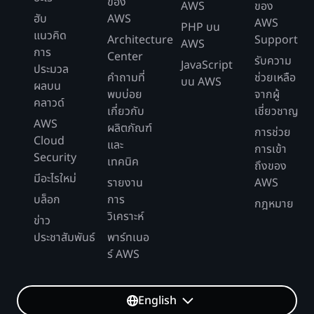
ของ
AWS
ของ
ฮับ
AWS
AWS
PHP บน
แนวคิด
Architecture
Support
AWS
การ
Center
รับความ
JavaScript
ประมวล
คำถามที่
ช่วยเหลือ
บน AWS
ผลบน
พบบ่อย
จากผู้
คลาวด์
เกี่ยวกับ
เชี่ยวชาญ
AWS
ผลิตภัณฑ์
การช่วย
Cloud
และ
การเข้า
Security
เทคนิค
ถึงของ
มีอะไรใหม่
รายงาน
AWS
บล็อก
การ
กฎหมาย
วิเคราะห์
ข่าว
ประชาสัมพันธ์
พาร์ทเนอ
ร์ AWS
English