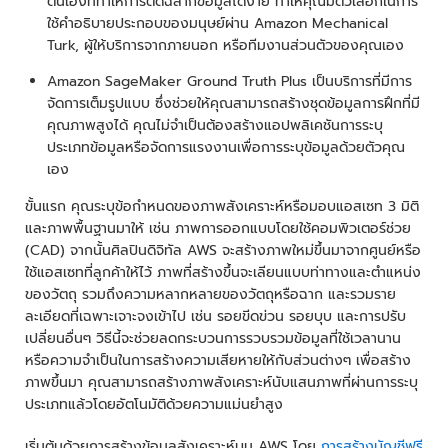
ตนเองที่ทำให้การติดฉลากข้อมูลได้ง่าย ทำให้คุณมีตัวเลือกในการ
ใช้คำอธิบายประกอบของมนุษย์ผ่าน Amazon Mechanical
Turk, ผู้ให้บริการจากภายนอก หรือทีมงานส่วนตัวของคุณเอง
Amazon SageMaker Ground Truth Plus เป็นบริการที่มีการ
จัดการเต็มรูปแบบ ซึ่งช่วยให้คุณสามารถสร้างชุดข้อมูลการฝึกที่มี
คุณภาพสูงได้ คุณไม่จำเป็นต้องสร้างแอปพลิเคชันการระบุ
ประเภทข้อมูลหรือจัดการแรงงานเพื่อการระบุข้อมูลด้วยตัวคุณ
เอง
ขั้นแรก คุณระบุข้อกำหนดของภาพสังเคราะห์หรือมอบแอสเซท 3 มิติ
และภาพพื้นฐานมาให้ เช่น ภาพการออกแบบโดยใช้คอมพิวเตอร์ช่วย
(CAD) จากนั้นศิลปินดิจิทัล AWS จะสร้างภาพใหม่ขึ้นมาจากศูนย์หรือ
ใช้แอสเซทที่ลูกค้าให้ไว้ ภาพที่สร้างขึ้นจะเลียนแบบท่าทางและตำแหน่ง
ของวัตถุ รวมถึงความหลากหลายของวัตถุหรือฉาก และรวมราย
ละเอียดที่เฉพาะเจาะจงเข้าไป เช่น รอยขีดข่วน รอยบุบ และการปรับ
เปลี่ยนอื่นๆ วิธีนี้จะช่วยลดกระบวนการรวบรวมข้อมูลที่ใช้เวลานาน
หรือความจำเป็นในการสร้างความเสียหายให้กับส่วนต่างๆ เพื่อสร้าง
ภาพขึ้นมา คุณสามารถสร้างภาพสังเคราะห์นับแสนภาพที่ผ่านการระบุ
ประเภทแล้วโดยอัตโนมัติด้วยความแม่นยำสูง
เริ่มต้นด้วยการสร้างข้อมูลสังเคราะห์บน AWS โดย
การสร้างบัญชีฟรี