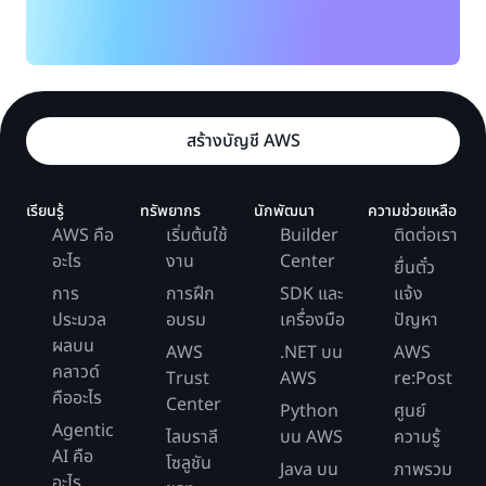
สร้างบัญชี AWS
เรียนรู้
ทรัพยากร
นักพัฒนา
ความช่วยเหลือ
AWS คือ
เริ่มต้นใช้
Builder
ติดต่อเรา
อะไร
งาน
Center
ยื่นตั๋ว
การ
การฝึก
SDK และ
แจ้ง
ประมวล
อบรม
เครื่องมือ
ปัญหา
ผลบน
AWS
.NET บน
AWS
คลาวด์
Trust
AWS
re:Post
คืออะไร
Center
Python
ศูนย์
Agentic
ไลบราลี
บน AWS
ความรู้
AI คือ
โซลูชัน
Java บน
ภาพรวม
อะไร