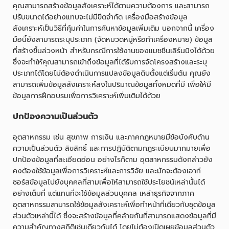
คุณสามารถสร้างข้อมูลสังเคราะห์ได้ตามความต้องการ และสามารถ
ปรับขนาดได้อย่างแทบจะไม่มีขีดจำกัด เครื่องมือสร้างข้อมูล
สังเคราะห์เป็นวิธีที่คุ้มค่าในการค้นหาข้อมูลเพิ่มเติม นอกจากนี้ เครื่อง
มือนี้ยังสามารถระบุประเภท (จัดหมวดหมู่หรือทำเครื่องหมาย) ข้อมูล
ที่สร้างขึ้นล่วงหน้า สำหรับกรณีการใช้งานของแมชชีนเลิร์นนิงได้ด้วย
ซึ่งจะทำให้คุณสามารถเข้าถึงข้อมูลที่ได้รับการจัดโครงสร้างและระบุ
ประเภทได้โดยไม่ต้องดำเนินการแปลงข้อมูลดิบตั้งแต่เริ่มต้น คุณยัง
สามารถเพิ่มข้อมูลสังเคราะห์ลงในปริมาณข้อมูลทั้งหมดที่มี เพื่อให้มี
ข้อมูลการฝึกอบรมเพื่อการวิเคราะห์เพิ่มเติมได้ด้วย
ปกป้องความเป็นส่วนตัว
อุตสาหกรรม เช่น สุขภาพ การเงิน และภาคกฎหมายมีข้อบังคับด้าน
ความเป็นส่วนตัว ลิขสิทธิ์ และการปฏิบัติตามกฎระเบียบมากมายเพื่อ
ปกป้องข้อมูลที่ละเอียดอ่อน อย่างไรก็ตาม อุตสาหกรรมดังกล่าวยัง
คงต้องใช้ข้อมูลเพื่อการวิเคราะห์และการวิจัย และมักจะต้องเอาท์
ซอร์สข้อมูลไปยังบุคคลที่สามเพื่อให้สามารถใช้ประโยชน์เหล่านั้นได้
อย่างเต็มที่ แต่แทนที่จะใช้ข้อมูลส่วนบุคคล เหล่าธุรกิจจากภาค
อุตสาหกรรมสามารถใช้ข้อมูลสังเคราะห์เพื่อทำหน้าที่เดียวกับชุดข้อมูล
ส่วนตัวเหล่านี้ได้ ซึ่งจะสร้างข้อมูลที่คล้ายกันที่สามารถแสดงข้อมูลที่มี
ความสำคัญทางสถิติเช่นเดียวกันได้ โดยไม่ต้องเปิดเผยข้อมูลส่วนตัว