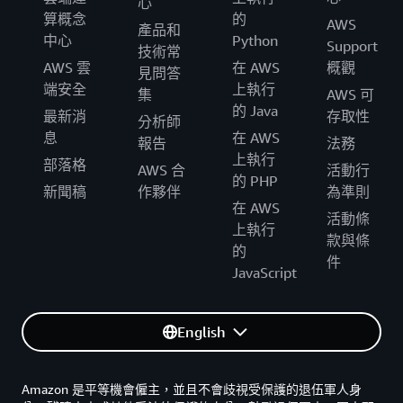
心
算概念
的
AWS
產品和
中心
Python
Support
技術常
AWS 雲
在 AWS
概觀
見問答
端安全
上執行
集
AWS 可
的 Java
最新消
存取性
分析師
息
在 AWS
報告
法務
上執行
部落格
AWS 合
活動行
的 PHP
新聞稿
作夥伴
為準則
在 AWS
活動條
上執行
款與條
的
件
JavaScript
English
Amazon 是平等機會僱主，並且不會歧視受保護的退伍軍人身