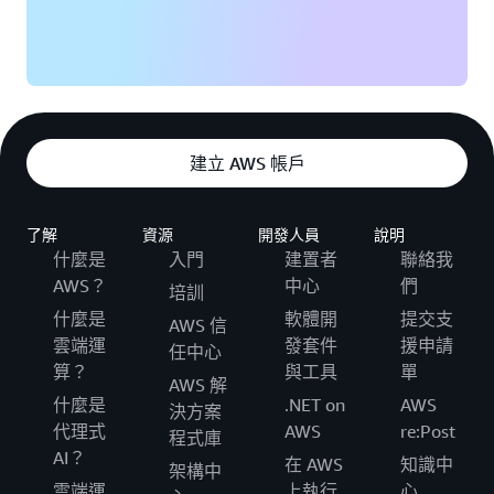
建立 AWS 帳戶
了解
資源
開發人員
說明
什麼是
入門
建置者
聯絡我
AWS？
中心
們
培訓
什麼是
軟體開
提交支
AWS 信
雲端運
發套件
援申請
任中心
算？
與工具
單
AWS 解
什麼是
.NET on
AWS
決方案
代理式
AWS
re:Post
程式庫
AI？
在 AWS
知識中
架構中
雲端運
上執行
心