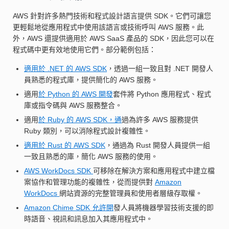
AWS 針對許多熱門技術和程式設計語言提供 SDK。它們可讓您
更輕鬆地從應用程式中使用該語言或技術呼叫 AWS 服務。此
外，AWS 還提供適用於 AWS SaaS 產品的 SDK，因此您可以在
程式碼中更有效地使用它們。部分範例包括：
適用於 .NET 的 AWS SDK
，透過一組一致且對 .NET 開發人
員熟悉的程式庫，提供簡化的 AWS 服務。
適用
於 Python 的 AWS 開發
套件將 Python 應用程式、程式
庫或指令碼與 AWS 服務整合。
適用
於 Ruby 的 AWS SDK，通
過為許多 AWS 服務提供
Ruby 類別，可以消除程式設計複雜性。
適用於 Rust 的 AWS SDK
，通過為 Rust 開發人員提供一組
一致且熟悉的庫，簡化 AWS 服務的使用。
AWS WorkDocs SDK
可移除在解決方案和應用程式中建立檔
案協作和管理功能的複雜性，從而提供對
Amazon
WorkDocs
網站資源的完整管理員和使用者層級存取權。
Amazon Chime SDK 允許開
發人員將機器學習技術支援的即
時語音、視訊和訊息加入其應用程式中。