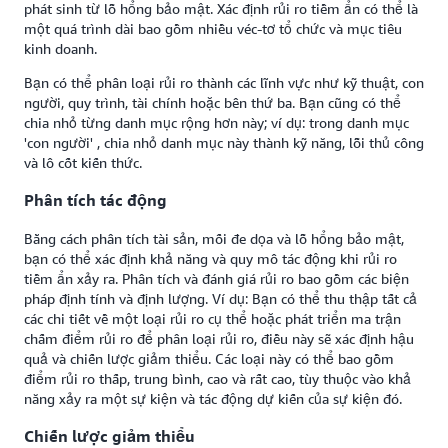
phát sinh từ lỗ hổng bảo mật. Xác định rủi ro tiềm ẩn có thể là
một quá trình dài bao gồm nhiều véc-tơ tổ chức và mục tiêu
kinh doanh.
Bạn có thể phân loại rủi ro thành các lĩnh vực như kỹ thuật, con
người, quy trình, tài chính hoặc bên thứ ba. Bạn cũng có thể
chia nhỏ từng danh mục rộng hơn này; ví dụ: trong danh mục
'con người' , chia nhỏ danh mục này thành kỹ năng, lỗi thủ công
và lô cốt kiến thức.
Phân tích tác động
Bằng cách phân tích tài sản, mối đe dọa và lỗ hổng bảo mật,
bạn có thể xác định khả năng và quy mô tác động khi rủi ro
tiềm ẩn xảy ra. Phân tích và đánh giá rủi ro bao gồm các biện
pháp định tính và định lượng. Ví dụ: Bạn có thể thu thập tất cả
các chi tiết về một loại rủi ro cụ thể hoặc phát triển ma trận
chấm điểm rủi ro để phân loại rủi ro, điều này sẽ xác định hậu
quả và chiến lược giảm thiểu. Các loại này có thể bao gồm
điểm rủi ro thấp, trung bình, cao và rất cao, tùy thuộc vào khả
năng xảy ra một sự kiện và tác động dự kiến của sự kiện đó.
Chiến lược giảm thiểu