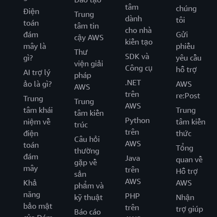
tâm
chúng
Điện
Trung
dành
tôi
toán
tâm tin
cho nhà
đám
Gửi
cậy AWS
kiến tạo
mây là
phiếu
Thư
SDK và
gì?
yêu cầu
viện giải
Công cụ
hỗ trợ
AI trợ lý
pháp
.NET
ảo là gì?
AWS
AWS
trên
re:Post
Trung
Trung
AWS
tâm khái
Trung
tâm kiến
Python
niệm về
tâm kiến
trúc
trên
điện
thức
Câu hỏi
AWS
toán
Tổng
thường
đám
Java
quan về
gặp về
mây
trên
Hỗ trợ
sản
AWS
Khả
AWS
phẩm và
năng
PHP
kỹ thuật
Nhận
bảo mật
trên
trợ giúp
Báo cáo