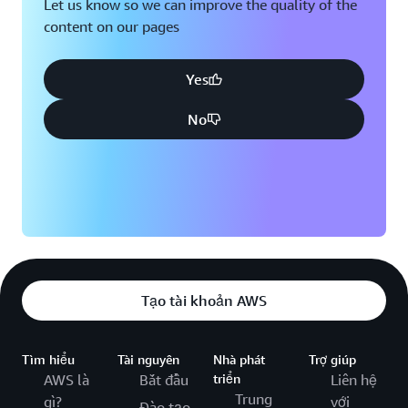
Let us know so we can improve the quality of the
content on our pages
Yes
No
Tạo tài khoản AWS
Tìm hiểu
Tài nguyên
Nhà phát
Trợ giúp
AWS là
Bắt đầu
triển
Liên hệ
Trung
gì?
với
Đào tạo