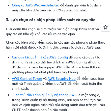
Công cụ AWS Well-Architected
để đánh giá kiến trúc đám
mây của bạn dựa trên các phương pháp tốt nhất.
3. Lựa chọn các biện pháp kiểm soát và quy tắc
Giai đoạn lựa chọn sẽ giới thiệu các biện pháp kiểm soát và
quy tắc để bảo vệ khỏi các rủi ro đã xác định.
Chọn các biện pháp kiểm soát từ các quy tắc phương pháp thực
hành tốt nhất được xác định trước trong các dịch vụ AWS sau:
Các quy tắc quản lý của AWS Config
để cung cấp quy tắc
định nghĩa sẵn, có thể tùy chỉnh mà AWS Config sử dụng
để đánh giá xem tài nguyên AWS của bạn có tuân thủ các
phương pháp tốt nhất phổ biến hay không
AWS Control Tower
và
AWS
Security Hub
để kiểm soát bảo
mật và Trình quản lý kiểm tra AWS để kiểm soát tuân thủ
chính sách.
Tuân thủ của Trình quản lý hệ thống AWS
là một công cụ
trong Trình quản lý hệ thống AWS, nơi bạn có thể tạo các
loại và định nghĩa tuân thủ của riêng mình dựa trên yêu cầu
CNTT hoặc doanh nghiệp của mình