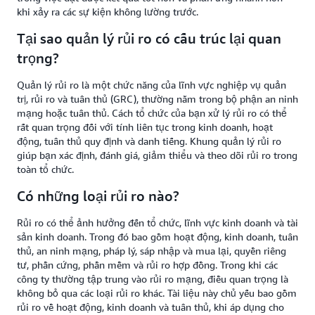
khi xảy ra các sự kiện không lường trước.
Tại sao quản lý rủi ro có cấu trúc lại quan
trọng?
Quản lý rủi ro là một chức năng của lĩnh vực nghiệp vụ quản
trị, rủi ro và tuân thủ (GRC), thường nằm trong bộ phận an ninh
mạng hoặc tuân thủ. Cách tổ chức của bạn xử lý rủi ro có thể
rất quan trọng đối với tính liên tục trong kinh doanh, hoạt
động, tuân thủ quy định và danh tiếng. Khung quản lý rủi ro
giúp bạn xác định, đánh giá, giảm thiểu và theo dõi rủi ro trong
toàn tổ chức.
Có những loại rủi ro nào?
Rủi ro có thể ảnh hưởng đến tổ chức, lĩnh vực kinh doanh và tài
sản kinh doanh. Trong đó bao gồm hoạt động, kinh doanh, tuân
thủ, an ninh mạng, pháp lý, sáp nhập và mua lại, quyền riêng
tư, phần cứng, phần mềm và rủi ro hợp đồng. Trong khi các
công ty thường tập trung vào rủi ro mạng, điều quan trọng là
không bỏ qua các loại rủi ro khác. Tài liệu này chủ yếu bao gồm
rủi ro về hoạt động, kinh doanh và tuân thủ, khi áp dụng cho