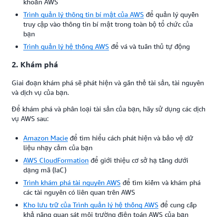
khoản AWS
Trình quản lý thông tin bí mật của AWS
để quản lý quyền
truy cập vào thông tin bí mật trong toàn bộ tổ chức của
bạn
Trình quản lý hệ thống AWS
để vá và tuân thủ tự động
2. Khám phá
Giai đoạn khám phá sẽ phát hiện và gắn thẻ tài sản, tài nguyên
và dịch vụ của bạn.
Để khám phá và phân loại tài sản của bạn, hãy sử dụng các dịch
vụ AWS sau:
Amazon Macie
để tìm hiểu cách phát hiện và bảo vệ dữ
liệu nhạy cảm của bạn
AWS CloudFormation
để giới thiệu cơ sở hạ tầng dưới
dạng mã (IaC)
Trình khám phá tài nguyên AWS
để tìm kiếm và khám phá
các tài nguyên có liên quan trên AWS
Kho lưu trữ của Trình quản lý hệ thống AWS
để cung cấp
khả năng quan sát môi trường điện toán AWS của bạn