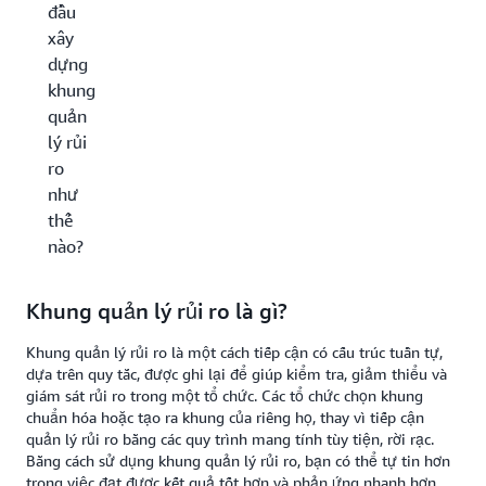
đầu
xây
dựng
khung
quản
lý rủi
ro
như
thế
nào?
Khung quản lý rủi ro là gì?
Khung quản lý rủi ro là một cách tiếp cận có cấu trúc tuần tự,
dựa trên quy tắc, được ghi lại để giúp kiểm tra, giảm thiểu và
giám sát rủi ro trong một tổ chức. Các tổ chức chọn khung
chuẩn hóa hoặc tạo ra khung của riêng họ, thay vì tiếp cận
quản lý rủi ro bằng các quy trình mang tính tùy tiện, rời rạc.
Bằng cách sử dụng khung quản lý rủi ro, bạn có thể tự tin hơn
trong việc đạt được kết quả tốt hơn và phản ứng nhanh hơn