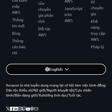
của Đám
AWS
từ
của
mây
chuyên
JavaScript
chuyên
AWS
gia
trên
gia phân
Thông
AWS
tích
Khả
tin mới
năng
Đối tác
Blog
truy cập
AWS
AWS
Thông
cáo báo
Pháp lý
chí
English
Amazon là nhà tuyển dung mang lại cơ hội làm việc bình đẳng:
Dân tộc thiểu số/Nữ giới/Người khuyết tật/Cựu chiến
binh/Bản dạng giới/Xuhướng tình dục/Tuổi tác.