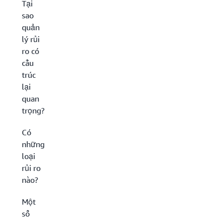
Tại
sao
quản
lý rủi
ro có
cấu
trúc
lại
quan
trọng?
Có
những
loại
rủi ro
nào?
Một
số