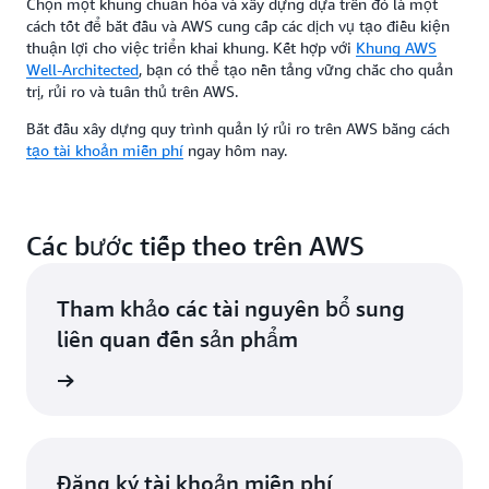
Chọn một khung chuẩn hóa và xây dựng dựa trên đó là một
cách tốt để bắt đầu và AWS cung cấp các dịch vụ tạo điều kiện
thuận lợi cho việc triển khai khung. Kết hợp với
Khung AWS
Well-Architected
, bạn có thể tạo nền tảng vững chắc cho quản
trị, rủi ro và tuân thủ trên AWS.
Bắt đầu xây dựng quy trình quản lý rủi ro trên AWS bằng cách
tạo tài khoản miễn phí
ngay hôm nay.
Các bước tiếp theo trên AWS
Tham khảo các tài nguyên bổ sung
liên quan đến sản phẩm
ểu thêm
Đăng ký tài khoản miễn phí