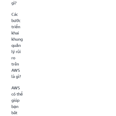
gì?
Các
bước
triển
khai
khung
quản
lý rủi
ro
trên
AWS
là gì?
AWS
có thể
giúp
bạn
bắt