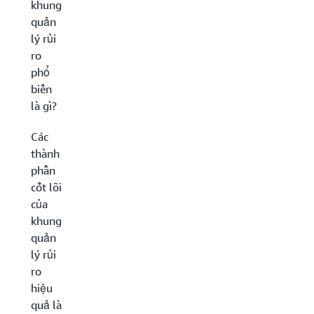
khung
quản
lý rủi
ro
phổ
biến
là gì?
Các
thành
phần
cốt lõi
của
khung
quản
lý rủi
ro
hiệu
quả là