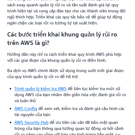
sách xoay quanh quản lý rủi ro và tần suất đánh giá lại quy
trình hiện tại và cung cấp đào tạo cho các thành viên trong đội
ngũ thích hợp. Triển khai các quy tắc bảo vệ để giúp tự động
ngăn chặn các loại rủi ro tương tự tái xuất hiện.
Các bước triển khai khung quản lý rủi ro
trên AWS là gì?
Hướng dẫn này chỉ ra cách triển khai quy trình AWS phù hợp
với các giai đoạn của khung quản lý rủi ro điển hình.
Ba dịch vụ AWS chính được sử dụng trong suốt mỗi giai đoạn
của quy trình quản lý rủi ro để hỗ trợ:
Trình quản lý kiểm tra AWS
để liên tục kiểm tra mức sử
dụng AWS của bạn nhằm đơn giản hóa việc đánh giá rủi ro
và tuân thủ
AWS Conﬁg
để xem xét, kiểm tra và đánh giá cấu hình các
tài nguyên của bạn
AWS
Security Hub
để ưu tiên các vấn đề bảo mật quan
trọng của bạn thông qua tương quan tự động và bối cảnh
rủi ro nâng cao cộng với báo cáo tình trạng bảo mật, v.v.