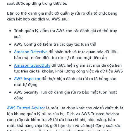
soát được áp dụng trong thực tế.
Bạn có thể đánh giá mức độ quản lý rủi ro của tổ chức bằng
cách kết hợp các dịch vụ AWS sau:
Trình quản lý kiểm tra AWS cho các đánh giá có thể truy
xuất
AWS Config để kiểm tra các quy tắc tuân thủ
Amazon Detective
để phân tích và trực quan hóa dữ liệu
bảo mật nhằm điều tra các sự cố bảo mật tiềm ẩn
Amazon GuardDuty
để thực hiện giám sát mối đe dọa liên
tục trên các tài khoản, khối lượng công việc và dữ liệu AWS
AWS Inspector
để thực hiện đánh giá rủi ro lỗ hổng bảo
mật tự động
AWS Security Hub để đánh giá rủi ro bảo mật luôn hoạt
động
AWS Trusted Advisor
là một lựa chọn khác cho các tổ chức thiết
lập khung quản lý rủi ro của họ. Dịch vụ AWS Trusted Advisor
cung cấp các kiểm tra về tối ưu hóa chi phí, hiệu năng, bảo
mật, khả năng chịu lỗi, giới hạn dịch vụ và hoạt động xuất sắc.