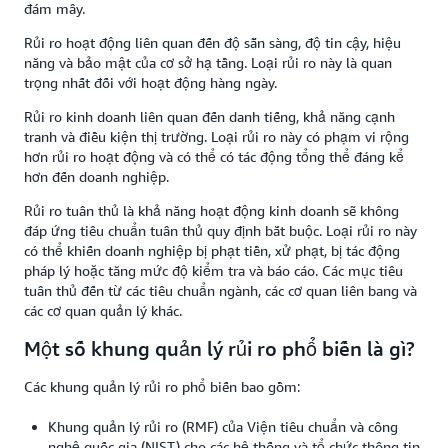
đám mây.
Rủi ro hoạt động liên quan đến độ sẵn sàng, độ tin cậy, hiệu
năng và bảo mật của cơ sở hạ tầng. Loại rủi ro này là quan
trọng nhất đối với hoạt động hàng ngày.
Rủi ro kinh doanh liên quan đến danh tiếng, khả năng cạnh
tranh và điều kiện thị trường. Loại rủi ro này có phạm vi rộng
hơn rủi ro hoạt động và có thể có tác động tổng thể đáng kể
hơn đến doanh nghiệp.
Rủi ro tuân thủ là khả năng hoạt động kinh doanh sẽ không
đáp ứng tiêu chuẩn tuân thủ quy định bắt buộc. Loại rủi ro này
có thể khiến doanh nghiệp bị phạt tiền, xử phạt, bị tác động
pháp lý hoặc tăng mức độ kiểm tra và báo cáo. Các mục tiêu
tuân thủ đến từ các tiêu chuẩn ngành, các cơ quan liên bang và
các cơ quan quản lý khác.
Một số khung quản lý rủi ro phổ biến là gì?
Các khung quản lý rủi ro phổ biến bao gồm:
Khung quản lý rủi ro (RMF) của Viện tiêu chuẩn và công
nghệ quốc gia (NIST) cho các hệ thống và tổ chức thông tin