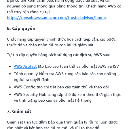
Bạn có thể xem cảnh báo, hành động được đề xuất và tài
nguyên bổ sung thông qua bảng thông tin. Khách hàng AWS có
thể truy cập công cụ tại​
https://console.aws.amazon.com/trustedadvisor/home
.
6. Cấp quyền
Chức năng cấp quyền chính thức hóa cách tiếp cận, các bước
trước đó và chấp nhận rủi ro còn lại và giám sát.
Tự tin cấp quyền bằng cách sử dụng các dịch vụ AWS sau:
AWS Artifact
tạo báo cáo tuân thủ và bảo mật AWS và ISV
Trình quản lý kiểm tra AWS cung cấp báo cáo cho những
người ra quyết định
AWS Config tạo chi tiết báo cáo tuân thủ và theo dõi
AWS Security Hub cung cấp chế độ xem theo thời gian thực
về tình trạng báo cáo và bảo mật hệ thống
7. Giám sát
Giám sát liên tục đảm bảo quá trình quản lý rủi ro luôn được
cập nhật và kết hợp các rủi ro mới và rủi ro thay đổi.