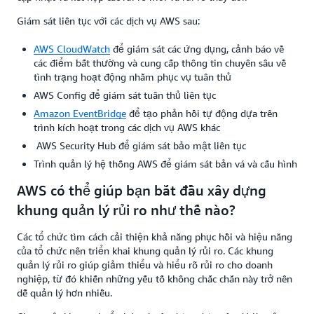
Giám sát liên tục với các dịch vụ AWS sau:
AWS CloudWatch
để giám sát các ứng dụng, cảnh báo về
các điểm bất thường và cung cấp thông tin chuyên sâu về
tình trạng hoạt động nhằm phục vụ tuân thủ
AWS Config để giám sát tuân thủ liên tục
Amazon EventBridge
để tạo phản hồi tự động dựa trên
trình kích hoạt trong các dịch vụ AWS khác
AWS Security Hub để giám sát bảo mật liên tục
Trình quản lý hệ thống AWS để giám sát bản vá và cấu hình
AWS có thể giúp bạn bắt đầu xây dựng
khung quản lý rủi ro như thế nào?
Các tổ chức tìm cách cải thiện khả năng phục hồi và hiệu năng
của tổ chức nên triển khai khung quản lý rủi ro. Các khung
quản lý rủi ro giúp giảm thiểu và hiểu rõ rủi ro cho doanh
nghiệp, từ đó khiến những yếu tố không chắc chắn này trở nên
dễ quản lý hơn nhiều.