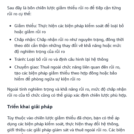
Sau đây là bốn chiến lược giảm thiểu rủi ro để tiếp cận từng
rủi ro cụ thể:
Giảm thiểu: Thực hiện các biện pháp kiểm soát để loại bỏ
hoặc giảm rủi ro
Chấp nhận: Chấp nhận rủi ro như nguyên trạng, đồng thời
theo dõi cẩn thận những thay đổi về khả năng hoặc mức
độ nghiêm trọng của rủi ro
Tránh: Loại bỏ rủi ro và định cấu hình lại hệ thống
Chuyển giao: Thuê ngoài chức năng liên quan đến rủi ro,
tạo các biện pháp giảm thiểu theo hợp đồng hoặc bảo
hiểm để phòng ngừa sự kiện rủi ro
Ngoài tính nghiêm trọng và khả năng rủi ro, mức độ chấp nhận
rủi ro của tổ chức cũng có thể giúp xác định chiến lược phù hợp.
Triển khai giải pháp
Tùy thuộc vào chiến lược giảm thiểu đã chọn, bạn có thể áp
dụng các biện pháp kiểm soát, thực hiện thay đổi hệ thống,
giới thiệu các giải pháp giám sát và thuê ngoài rủi ro. Các biện