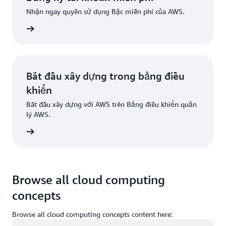
Nhận ngay quyền sử dụng Bậc miễn phí của AWS.
Đăng ký
Bắt đầu xây dựng trong bảng điều
khiển
Bắt đầu xây dựng với AWS trên Bảng điều khiển quản
lý AWS.
g nhập
Browse all cloud computing
concepts
Browse all cloud computing concepts content here:
Đang tải