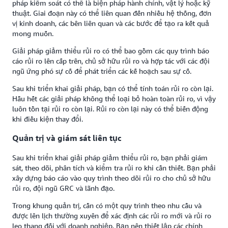
pháp kiểm soát có thể là biện pháp hành chính, vật lý hoặc kỹ
thuật. Giai đoạn này có thể liên quan đến nhiều hệ thống, đơn
vị kinh doanh, các bên liên quan và các bước để tạo ra kết quả
mong muốn.
Giải pháp giảm thiểu rủi ro có thể bao gồm các quy trình báo
cáo rủi ro lên cấp trên, chủ sở hữu rủi ro và hợp tác với các đội
ngũ ứng phó sự cố để phát triển các kế hoạch sau sự cố.
Sau khi triển khai giải pháp, bạn có thể tính toán rủi ro còn lại.
Hầu hết các giải pháp không thể loại bỏ hoàn toàn rủi ro, vì vậy
luôn tồn tại rủi ro còn lại. Rủi ro còn lại này có thể biến động
khi điều kiện thay đổi.
Quản trị và giám sát liên tục
Sau khi triển khai giải pháp giảm thiểu rủi ro, bạn phải giám
sát, theo dõi, phân tích và kiểm tra rủi ro khi cần thiết. Bạn phải
xây dựng báo cáo vào quy trình theo dõi rủi ro cho chủ sở hữu
rủi ro, đội ngũ GRC và lãnh đạo.
Trong khung quản trị, cần có một quy trình theo nhu cầu và
được lên lịch thường xuyên để xác định các rủi ro mới và rủi ro
leo thang đối với doanh nghiệp. Bạn nên thiết lập các chính