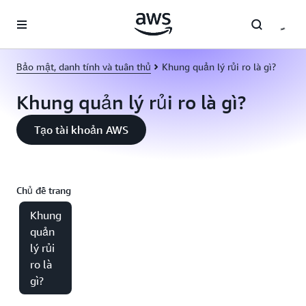
Chuyển đến nội dung chính
Bảo mật, danh tính và tuân thủ
Khung quản lý rủi ro là gì?
Khung quản lý rủi ro là gì?
Tạo tài khoản AWS
Chủ đề trang
Khung
quản
lý rủi
ro là
gì?