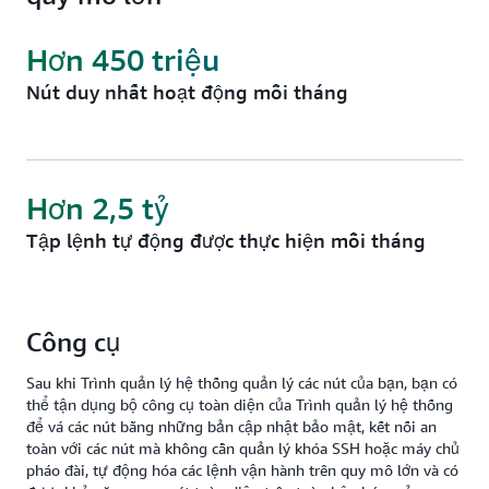
trì các nút được quản lý trở nên đơn giản hơn. Lên
vận hành phổ biến trên các nhóm nút như chỉnh sửa
lịch chẩn đoán chạy tự động để xác định các sự cố
sổ đăng ký, quản lý người dùng cũng như cài đặt
Hơn 450 triệu
của Tác tử SSM. Sau đó, bạn có thể khắc phục sự cố
phần mềm và bản vá.
Nút duy nhất hoạt động mỗi tháng
bằng các tài liệu vận hành được xác định trước. Sau
khi được quản lý, các nút có thể thực thi hiệu quả
những tác vụ vận hành quan trọng như vá các nút
bằng các bản cập nhật bảo mật, khởi tạo phiên làm
Hơn 2,5 tỷ
việc đã ghi và chạy lệnh từ xa.
Tập lệnh tự động được thực hiện mỗi tháng
Công cụ
Sau khi Trình quản lý hệ thống quản lý các nút của bạn, bạn có
thể tận dụng bộ công cụ toàn diện của Trình quản lý hệ thống
để vá các nút bằng những bản cập nhật bảo mật, kết nối an
toàn với các nút mà không cần quản lý khóa SSH hoặc máy chủ
pháo đài, tự động hóa các lệnh vận hành trên quy mô lớn và có