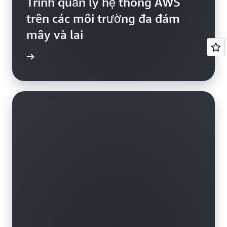
Trình quản lý hệ thống AWS
trên các môi trường đa đám
mây và lai
ển hình