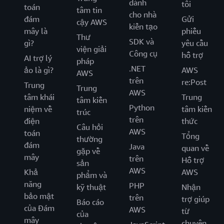
dành
tôi
toán
tâm tin
cho nhà
đám
Gửi
cậy AWS
kiến tạo
mây là
phiếu
Thư
SDK và
gì?
yêu cầu
viện giải
Công cụ
hỗ trợ
AI trợ lý
pháp
.NET
ảo là gì?
AWS
AWS
trên
re:Post
Trung
Trung
AWS
tâm khái
Trung
tâm kiến
Python
niệm về
tâm kiến
trúc
trên
điện
thức
Câu hỏi
AWS
toán
Tổng
thường
đám
Java
quan về
gặp về
mây
trên
Hỗ trợ
sản
AWS
Khả
AWS
phẩm và
năng
PHP
kỹ thuật
Nhận
bảo mật
trên
trợ giúp
Báo cáo
của Đám
AWS
từ
của
mây
chuyên