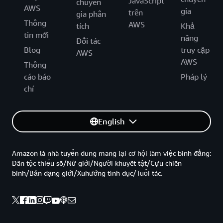
JavaScript
chuyên
AWS
gia
trên
gia phân
Thông
AWS
tích
Khả
tin mới
năng
Đối tác
Blog
truy cập
AWS
AWS
Thông
cáo báo
Pháp lý
chí
English
Amazon là nhà tuyển dung mang lại cơ hội làm việc bình đẳng:
Dân tộc thiểu số/Nữ giới/Người khuyết tật/Cựu chiến
binh/Bản dạng giới/Xuhướng tình dục/Tuổi tác.