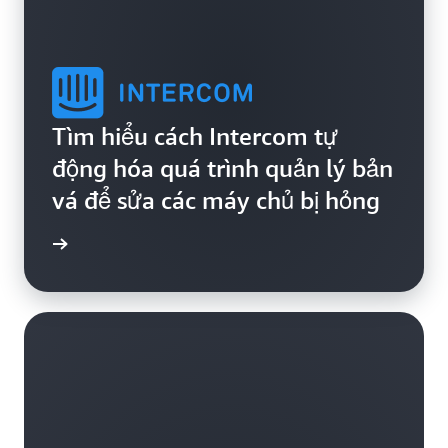
Tìm hiểu cách Intercom tự
động hóa quá trình quản lý bản
vá để sửa các máy chủ bị hỏng
ểu thêm