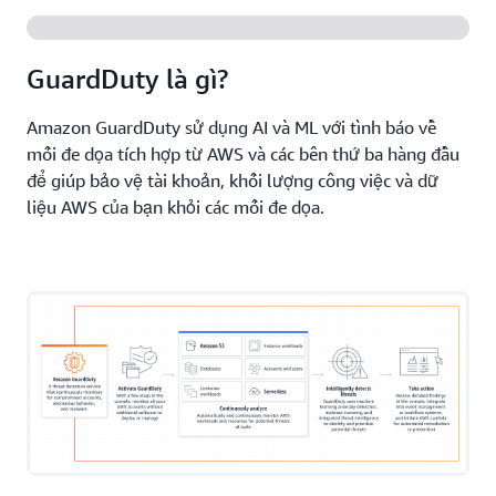
Bảo vệ tài khoản, dữ liệu và tài nguyên của bạn trên
nhiều loại dịch vụ điện toán AWS khác nhau, bao
gồm
Amazon Elastic Compute Cloud (Amazon EC2)
,
GuardDuty là gì?
khối lượng công việc phi máy chủ và khối lượng
công việc trên bộ chứa – bao gồm cả trên
AWS
Amazon GuardDuty sử dụng AI và ML với tình báo về
Fargate
.
mối đe dọa tích hợp từ AWS và các bên thứ ba hàng đầu
để giúp bảo vệ tài khoản, khối lượng công việc và dữ
liệu AWS của bạn khỏi các mối đe dọa.