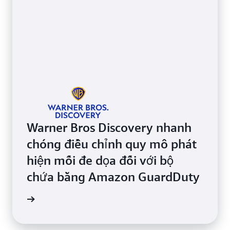
Warner Bros Discovery nhanh
chóng điều chỉnh quy mô phát
hiện mối đe dọa đối với bộ
chứa bằng Amazon GuardDuty
m video