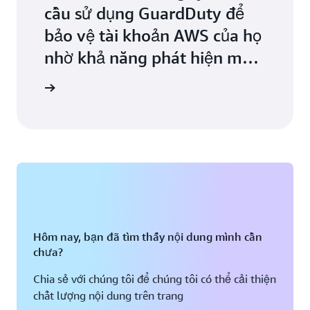
cầu sử dụng GuardDuty để
bảo vệ tài khoản AWS của họ
nhờ khả năng phát hiện mối
đe dọa thông minh.
iểu thêm
Hôm nay, bạn đã tìm thấy nội dung mình cần
chưa?
Chia sẻ với chúng tôi để chúng tôi có thể cải thiện
chất lượng nội dung trên trang