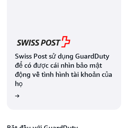
Swiss Post sử dụng GuardDuty
để có được cái nhìn bảo mật
động về tình hình tài khoản của
họ
ển hình
Bắt đầu với GuardDuty