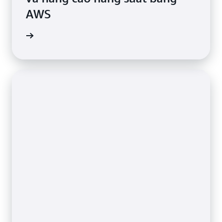
AWS
ển hình