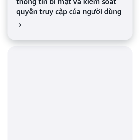
thông tin bí mật và kiểm soát
quyền truy cập của người dùng
ng thực