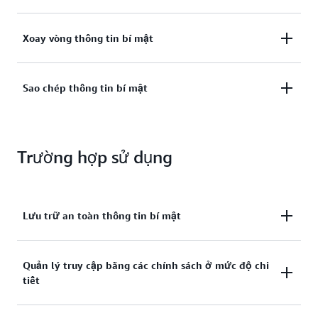
Quản lý quyền truy cập vào thông tin bí mật.
Xoay vòng thông tin bí mật
Tự động xoay vòng thông tin bí mật.
Sao chép thông tin bí mật
Sao chép thông tin bí mật để hỗ trợ các tình huống
phục hồi sau thảm họa.
Trường hợp sử dụng
Lưu trữ an toàn thông tin bí mật
Lưu trữ và quản lý tập trung thông tin chứng thực,
Quản lý truy cập bằng các chính sách ở mức độ chi
tiết
khóa API và nhiều thông tin bí mật khác.