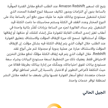
يتيح لك تسعير Amazon Redshift عند الطلب الدفع مقابل القدرة الموفَّرة
بالساعة بدون أي التزامات وبدون تكاليف مسبقة لنوع العقدة المحدد الذي
تختاره لتشغيل مستودع بياناتك عليه. ما عليك سوى دفع أجر بالساعة بناءً على
النوع المختار وعدد العُقد في الكتلة وستتم محاسبتك ما دامت الكتلة قيد
التشغيل. يتم سداد الفاتورة لجزء من الساعة بزيادات تُقدَّر بثانية واحدة في
أعقاب تغيّر إحدى الحالات القابلة للفوترة مثل إنشاء كتلتك، أو حذفها، أو إيقافها
مؤقتًا، أو استئنافها. تسمح لك ميزة الإيقاف المؤقت والاستئناف بتعليق الفوترة
عند الطلب خلال الوقت الذي يتم إيقاف الكتلة فيه بشكل مؤقت. إن الإيقاف
المؤقت والاستئناف عبارة عن عملية يدوية أو مجدولة تتم على أنواع عُقد
Redshift. خلال الوقت الذي يتم فيه إيقاف الكتلة مؤقتًا، تدفع مقابل التخزين
الاحتياطي فقط. يعفيك ذلك من التخطيط لسعة مستودع البيانات وشراء سعة
مستودع بيانات تفوق احتياجاتك، ويمكِّنك من إدارة بيئاتك بطريقة فعّالة من
حيث التكلفة لأغراض التطوير أو الاختبار. بالنسبة إلى النشر لمناطق توافر
خدمات متعددة، تدفع أسعار الفوترة نفسها ولكن بضعف ما تدفعه مقابل النشر
لمنطقة توافر خدمات واحدة.
الجيل الحالي