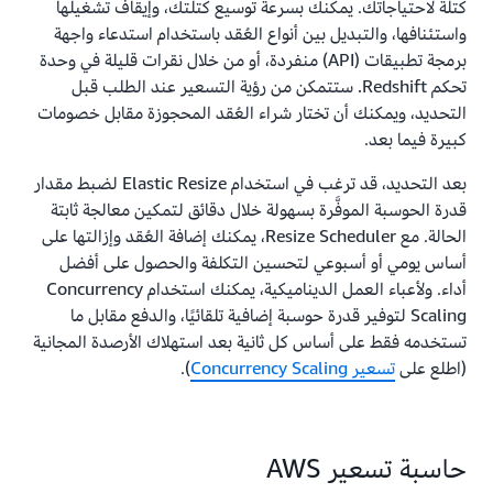
كتلة لاحتياجاتك. يمكنك بسرعة توسيع كتلتك، وإيقاف تشغيلها
واستئنافها، والتبديل بين أنواع العُقد باستخدام استدعاء واجهة
برمجة تطبيقات (API) منفردة، أو من خلال نقرات قليلة في وحدة
تحكم Redshift. ستتمكن من رؤية التسعير عند الطلب قبل
التحديد، ويمكنك أن تختار شراء العُقد المحجوزة مقابل خصومات
كبيرة فيما بعد.
بعد التحديد، قد ترغب في استخدام Elastic Resize لضبط مقدار
قدرة الحوسبة الموفَّرة بسهولة خلال دقائق لتمكين معالجة ثابتة
الحالة. مع Resize Scheduler، يمكنك إضافة العُقد وإزالتها على
أساس يومي أو أسبوعي لتحسين التكلفة والحصول على أفضل
أداء. ولأعباء العمل الديناميكية، يمكنك استخدام Concurrency
Scaling لتوفير قدرة حوسبة إضافية تلقائيًا، والدفع مقابل ما
تستخدمه فقط على أساس كل ثانية بعد استهلاك الأرصدة المجانية
(اطلع على
تسعير Concurrency Scaling
).
حاسبة تسعير AWS