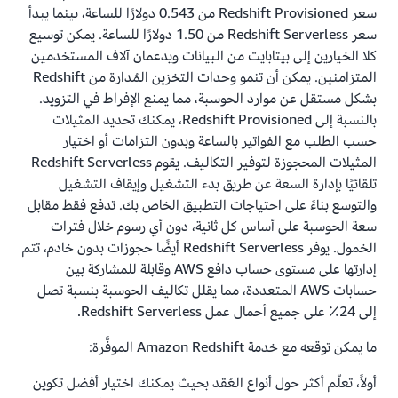
سعر Redshift Provisioned من 0.543 دولارًا للساعة، بينما يبدأ
سعر Redshift Serverless من 1.50 دولارًا للساعة. يمكن توسيع
كلا الخيارين إلى بيتابايت من البيانات ويدعمان آلاف المستخدمين
المتزامنين. يمكن أن تنمو وحدات التخزين المُدارة من Redshift
بشكل مستقل عن موارد الحوسبة، مما يمنع الإفراط في التزويد.
بالنسبة إلى Redshift Provisioned، يمكنك تحديد المثيلات
حسب الطلب مع الفواتير بالساعة وبدون التزامات أو اختيار
المثيلات المحجوزة لتوفير التكاليف. يقوم Redshift Serverless
تلقائيًا بإدارة السعة عن طريق بدء التشغيل وإيقاف التشغيل
والتوسع بناءً على احتياجات التطبيق الخاص بك. تدفع فقط مقابل
سعة الحوسبة على أساس كل ثانية، دون أي رسوم خلال فترات
الخمول. يوفر Redshift Serverless أيضًا حجوزات بدون خادم، تتم
إدارتها على مستوى حساب دافع AWS وقابلة للمشاركة بين
حسابات AWS المتعددة، مما يقلل تكاليف الحوسبة بنسبة تصل
إلى 24٪ على جميع أحمال عمل Redshift Serverless.
ما يمكن توقعه مع خدمة Amazon Redshift الموفَّرة:
أولاً، تعلّم أكثر حول أنواع العُقد بحيث يمكنك اختيار أفضل تكوين