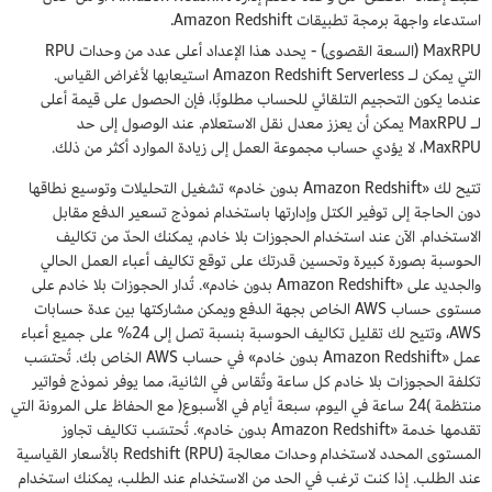
استدعاء واجهة برمجة تطبيقات Amazon Redshift.
MaxRPU (السعة القصوى) - يحدد هذا الإعداد أعلى عدد من وحدات RPU
التي يمكن لـ Amazon Redshift Serverless استيعابها لأغراض القياس.
عندما يكون التحجيم التلقائي للحساب مطلوبًا، فإن الحصول على قيمة أعلى
لـ MaxRPU يمكن أن يعزز معدل نقل الاستعلام. عند الوصول إلى حد
MaxRPU، لا يؤدي حساب مجموعة العمل إلى زيادة الموارد أكثر من ذلك.
تتيح لك «Amazon Redshift بدون خادم» تشغيل التحليلات وتوسيع نطاقها
دون الحاجة إلى توفير الكتل وإدارتها باستخدام نموذج تسعير الدفع مقابل
الاستخدام. الآن عند استخدام الحجوزات بلا خادم، يمكنك الحدّ من تكاليف
الحوسبة بصورة كبيرة وتحسين قدرتك على توقع تكاليف أعباء العمل الحالي
والجديد على «Amazon Redshift بدون خادم». تُدار الحجوزات بلا خادم على
مستوى حساب AWS الخاص بجهة الدفع ويمكن مشاركتها بين عدة حسابات
AWS، وتتيح لك تقليل تكاليف الحوسبة بنسبة تصل إلى 24% على جميع أعباء
عمل «Amazon Redshift بدون خادم» في حساب AWS الخاص بك. تُحتسَب
تكلفة الحجوزات بلا خادم كل ساعة وتُقاس في الثانية، مما يوفر نموذج فواتير
منتظمة )24 ساعة في اليوم، سبعة أيام في الأسبوع( مع الحفاظ على المرونة التي
تقدمها خدمة «Amazon Redshift بدون خادم». تُحتسَب تكاليف تجاوز
المستوى المحدد لاستخدام وحدات معالجة Redshift (RPU) بالأسعار القياسية
عند الطلب. إذا كنت ترغب في الحد من الاستخدام عند الطلب، يمكنك استخدام