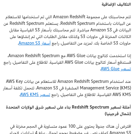
التكاليف الإضافية
تتم محاسبتك على مجموعة Amazon Redshift التي تم استخدامها للاستعلام
عن البيانات باستخدام Redshift Spectrum. يستعلم Redshift Spectrum عن
البيانات في Amazon S3 مباشرة. تتم محاسبتك بأسعار S3 القياسية مقابل
الكائنات المخزنة في حاويات S3 وكذلك مقابل الطلبات التي تم إنشاؤها على
حاويات S3 الخاصة بك. لمزيد من التفاصيل، راجع
أسعار Amazon S3
.
إذا استخدمت كتالوج بيانات AWS Glue مع Amazon Redshift Spectrum،
فستدفع أسعار كتالوج بيانات AWS Glue القياسية. للاطلاع على التفاصيل، راجع
تسعير AWS Glue
.
عند استخدام Amazon Redshift Spectrum للاستعلام عن بيانات AWS Key
Management Service (KMS) المشفرة في Amazon S3، تتحمل تكلفة أسعار
AWS KMS القياسية. للاطلاع على التفاصيل، راجع
تسعير AWS KMS
.
أمثلة تسعير Redshift Spectrum بناء على تسعير شرق الولايات المتحدة
(شمال فرجينيا)
افترض أن هناك جدولاً يحتوي على 100 عمود متساوية في الحجم مخزنة في
Amazon S3 كملف نصي غير مضغوط بحجم إجمالي يبلغ 4 تيرابايت. لإجراء