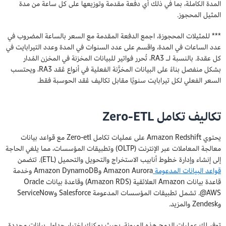
المدة الكاملة، بما في ذلك أي دفعة مقدمة وتوزيعها على كل ساعة من مدة
المثيل المحجوز.
*** للمثيلات المحجوزة، اجمع الدفعة المقدمة مع السعر بالساعة المضروب في
عدد الساعات في المدة، واقسم على عدد السنوات في المدة وعدد التيرابايت في
كل عقدة. بالنسبة لـ RA3، تُحرر فواتير للبيانات المخزنة في المخزن المُدار
بشكل منفصل بناءً على البيانات المخزَّنة الفعلية في أنواع عُقد RA3، ويحتسب
السعر الفعلي لكل تيرابايت سنويًا مقابل تكاليف عُقد الحوسبة فقط.
تكاليف تكامل Zero-ETL
يحتوي Amazon Redshift على عمليات تكامل Zero-etl مع قواعد بيانات
معالجة المعاملات عبر الإنترنت (OLTP) وتطبيقات المؤسسات، مما يلغي الحاجة
إلى إنشاء وإدارة خطوط أنابيب الاستخراج والتحويل والتحميل (ETL). تتضمن
قواعد البيانات المدعومة
Amazon Aurora وAmazon DynamoDB وخدمة
قاعدة بيانات Amazon العلائقية (Amazon RDS) وقاعدة بيانات Oracle
@AWS. تشمل تطبيقات المؤسسات المدعومة Salesforce وServiceNow
وZendesk والمزيد.
توفر لك عمليات الدمج هذه المرونة، بحيث يمكنك اختيار جداول بيانات محددة