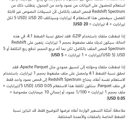
استعلام للحصول على البيانات من عمود واحد من الجدول، يتطلب ذلك من
Redshift Spectrum فحص الملف بالكامل، لأن تنسيقات النصوص غير قابلة
للفصل. سيفحص هذا الاستعلام 4 تيرابايت وسيتكلف 20 USD. (5 USD لكل
تيرابايت × 4 تيرابايت =
20 USD
)
إذا ضغطت ملفك باستخدام GZIP، فقد تحقق نسبة الضغط 4:1. في هذه
الحالة، سيكون لديك ملف مضغوط بحجم 1 تيرابايت. يتعين على Redshift
Spectrum فحص الملف بالكامل، لكن بما أنه بربع الحجم، تدفع ربع التكلفة أو 5
USD. (USD 5/تيرابايت × 1 تيرابايت =
USD 5
)
إذا ضغطت ملفك وحوّلته إلى تنسيق عمودي مثل Apache Parquet، فقد
تحقق نسبة الضغط 4:1 وتحصل على ملف مضغوط بحجم 1 تيرابايت. باستخدام
الاستعلام نفسه أعلاه، يحتاج Redshift Spectrum إلى فحص عمود واحد فقط
في ملف Parquet. ستكون تكلفة هذا الاستعلام 0.05 USD. (5 USD/تيرابايت ×
ملف بحجم 1 تيرابايت × 1/100 عمود، أو إجمالي 10 جيجابايت مفحوصة =
)
0.05 USD
ملاحظة: أمثلة التسعير الواردة أعلاه غرضها التوضيح فقط. قد تتباين نسبة
الضغط الخاصة بالملفات والأعمدة المختلفة.