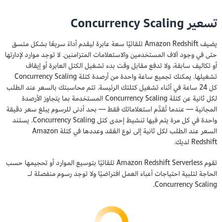
تسعير Concurrency Scaling
يضيف Amazon Redshift تلقائيًا سعة عابرة ليقدم أداءً سريعًا بشكل متسق
حتى في وجود آلاف المستخدمين والاستعلامات المتزامنين. لا توجد موارد لإدارتها
أو تكاليف سابقة، ولا تدفع مقابل وقت بدء تشغيل الكتل العابرة أو إيقاف
تشغيلها. يمكنك تجميع ساعة واحدة من أرصدة كتلة Concurrency Scaling
كل 24 ساعة في أثناء تشغيل كتلتك الرئيسة. تتم محاسبتك بالسعر عند الطلب
لكل ثانية عن كتلة Concurrency Scaling المستخدمة بما يتجاوز الأرصدة
المجانية — عندما تُقدَّم استعلاماتك فقط — بحد أدنى للرسوم يبلغ سعر دقيقة
واحدة في كل مرة يتم فيها تنشيط إحدى كتل Concurrency Scaling. يستند
السعر عند الطلب لكل ثانية إلى نوع العُقد وعددها في كتلة Amazon
Redshift لديك.
تقوم Amazon Redshift Serverless تلقائيًا بتوسيع الموارد أو تحجيمها حسب
الحاجة لتلبية احتياجات أعباء العمل افتراضيًا ولا توجد رسوم منفصلة لـ
Concurrency Scaling.