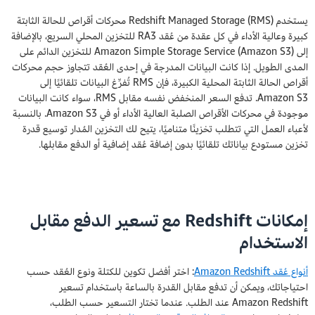
يستخدم Redshift Managed Storage (RMS) محركات أقراص للحالة الثابتة
كبيرة وعالية الأداء في كل عقدة من عُقد RA3 للتخزين المحلي السريع، بالإضافة
إلى Amazon Simple Storage Service (Amazon S3) للتخزين الدائم على
المدى الطويل. إذا كانت البيانات المدرجة في إحدى العُقد تتجاوز حجم محركات
أقراص الحالة الثابتة المحلية الكبيرة، فإن RMS تُفرِّغ البيانات تلقائيًا إلى
Amazon S3. تدفع السعر المنخفض نفسه مقابل RMS، سواء كانت البيانات
موجودة في محركات الأقراص الصلبة العالية الأداء أو في Amazon S3. بالنسبة
لأعباء العمل التي تتطلب تخزينًا متناميًا، يتيح لك التخزين المُدار توسيع قدرة
تخزين مستودع بياناتك تلقائيًا بدون إضافة عُقد إضافية أو الدفع مقابلها.
إمكانات Redshift مع تسعير الدفع مقابل
الاستخدام
أنواع عُقد Amazon Redshift
: اختر أفضل تكوين للكتلة ونوع العُقد حسب
احتياجاتك، ويمكن أن تدفع مقابل القدرة بالساعة باستخدام تسعير
Amazon Redshift عند الطلب. عندما تختار التسعير حسب الطلب،