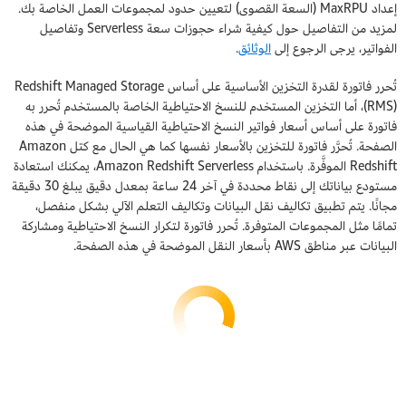
إعداد MaxRPU (السعة القصوى) لتعيين حدود لمجموعات العمل الخاصة بك.
لمزيد من التفاصيل حول كيفية شراء حجوزات سعة Serverless وتفاصيل
الفواتير، يرجى الرجوع إلى
الوثائق
.
تُحرر فاتورة لقدرة التخزين الأساسية على أساس Redshift Managed Storage
(RMS)، أما التخزين المستخدم للنسخ الاحتياطية الخاصة بالمستخدم تُحرر به
فاتورة على أساس أسعار فواتير النسخ الاحتياطية القياسية الموضحة في هذه
الصفحة. تُحرَّر فاتورة للتخزين بالأسعار نفسها كما هي الحال مع كتل Amazon
Redshift الموفَّرة. باستخدام Amazon Redshift Serverless، يمكنك استعادة
مستودع بياناتك إلى نقاط محددة في آخر 24 ساعة بمعدل دقيق يبلغ 30 دقيقة
مجانًا. يتم تطبيق تكاليف نقل البيانات وتكاليف التعلم الآلي بشكل منفصل،
تمامًا مثل المجموعات المتوفرة. تُحرر فاتورة لتكرار النسخ الاحتياطية ومشاركة
البيانات عبر مناطق AWS بأسعار النقل الموضحة في هذه الصفحة.