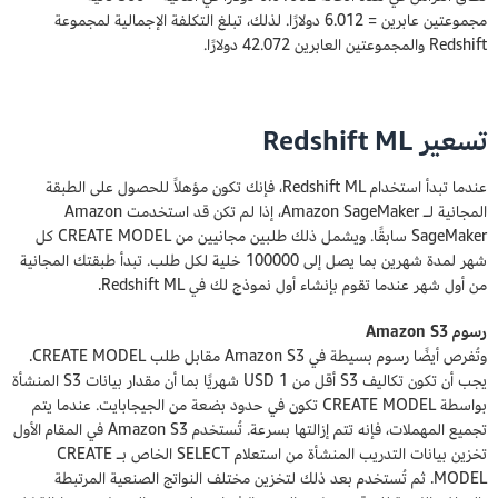
مجموعتين عابرين = 6.012 دولارًا. لذلك، تبلغ التكلفة الإجمالية لمجموعة
Redshift والمجموعتين العابرين 42.072 دولارًا.
تسعير Redshift ML
عندما تبدأ استخدام Redshift ML، فإنك تكون مؤهلاً للحصول على الطبقة
المجانية لـ Amazon SageMaker، إذا لم تكن قد استخدمت Amazon
SageMaker سابقًا. ويشمل ذلك طلبين مجانيين من CREATE MODEL كل
شهر لمدة شهرين بما يصل إلى 100000 خلية لكل طلب. تبدأ طبقتك المجانية
من أول شهر عندما تقوم بإنشاء أول نموذج لك في Redshift ML.
رسوم Amazon S3
وتُفرص أيضًا رسوم بسيطة في Amazon S3 مقابل طلب CREATE MODEL.
يجب أن تكون تكاليف S3 أقل من 1 USD شهريًا بما أن مقدار بيانات S3 المنشأة
بواسطة CREATE MODEL تكون في حدود بضعة من الجيجابايت. عندما يتم
تجميع المهملات، فإنه تتم إزالتها بسرعة. تُستخدم Amazon S3 في المقام الأول
تخزين بيانات التدريب المنشأة من استعلام SELECT الخاص بـ CREATE
MODEL. ثم تُستخدم بعد ذلك لتخزين مختلف النواتج الصنعية المرتبطة