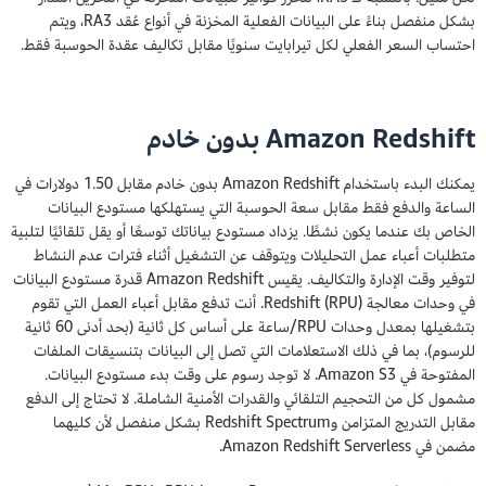
بشكل منفصل بناءً على البيانات الفعلية المخزنة في أنواع عُقد RA3، ويتم
احتساب السعر الفعلي لكل تيرابايت سنويًا مقابل تكاليف عقدة الحوسبة فقط.
Amazon Redshift بدون خادم
يمكنك البدء باستخدام Amazon Redshift بدون خادم مقابل 1.50 دولارات في
الساعة والدفع فقط مقابل سعة الحوسبة التي يستهلكها مستودع البيانات
الخاص بك عندما يكون نشطًا. يزداد مستودع بياناتك توسعًا أو يقل تلقائيًا لتلبية
متطلبات أعباء عمل التحليلات ويتوقف عن التشغيل أثناء فترات عدم النشاط
لتوفير وقت الإدارة والتكاليف. يقيس Amazon Redshift قدرة مستودع البيانات
في وحدات معالجة Redshift (RPU). أنت تدفع مقابل أعباء العمل التي تقوم
بتشغيلها بمعدل وحدات RPU/ساعة على أساس كل ثانية (بحد أدنى 60 ثانية
للرسوم)، بما في ذلك الاستعلامات التي تصل إلى البيانات بتنسيقات الملفات
المفتوحة في Amazon S3. لا توجد رسوم على وقت بدء مستودع البيانات.
مشمول كل من التحجيم التلقائي والقدرات الأمنية الشاملة. لا تحتاج إلى الدفع
مقابل التدريج المتزامن وRedshift Spectrum بشكل منفصل لأن كليهما
مضمن في Amazon Redshift Serverless.