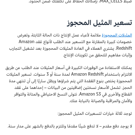
ضبط MAX_CELLS، بإمكانك الحفاظ على تكلفتك ضمن الحدود.
تسعير المثيل المحجوز
المثيلات المحجوزة
ملائمة لأعباء عمل الإنتاج ذات الحالة الثابتة، وتعرض
خصومات كبيرة بالمقارنة مع التسعير عند الطلب لأنواع عُقد Amazon
Redshift. يشتري العملاء في العادة المثيلات المحجوزة بعد تشغيل التجارب
وإثبات مفاهيم للتحقق من تكوينات الإنتاج.
يمكنك الاستفادة من الوفورات الكبيرة في أسعار المثيلات عند الطلب عن طريق
الالتزام باستخدام Amazon Redshift لمدة سنة أو 3 سنوات. تسعير المثيلات
المحجوزة يختص بنوع العُقدة التي يتم شراؤها ويظل ساريًا إلى أن تنتهي مدة
الحجز. تشمل الأسعار نسختين إضافيتين من البيانات – إحداهما على عُقد
القطاع والأخرى في Amazon S3. نتولى النسخ الاحتياطي والمتانة والتوافر
والأمان والمراقبة والصيانة بالنيابة عنك.
توجد ثلاثة خيارات لتسعيرات المثيل المحجوز:
لا يوجد دفع مقدم – لا تدفع شيئًا مقدمًا وتلتزم بالدفع بالشهر على مدار سنة.