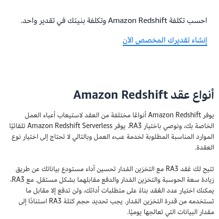
احسب تكلفة Amazon Redshift وتكلفة بنيتك في تقدير واحد.
إنشاء تقديرك المخصص الآن
أنواع عقد Amazon Redshift
يوفر Amazon Redshift أنواعًا مختلفة من العقد لاستيعاب أعباء العمل
الخاصة بك، ونوصي باختيار RA3. يوفر Amazon Redshift Serverless تلقائيًا
الموارد المناسبة المطلوبة لخدمة عبء العمل وبالتالي لا تحتاج إلى اختيار نوع
العقدة.
تتيح لك عُقد RA3 مع التخزين المُدار تحسين أداء مستودع بياناتك عن طريق
زيادة سعة الحوسبة والتخزين المُدار والدفع مقابلهما بشكل مستقل. مع RA3،
يمكنك اختيار عدد العُقد بناءً على متطلبات أدائك، ولن تدفع إلا مقابل ما
تستخدمه من قدرة التخزين المُدار. يجب تحديد حجم كتلة RA3 استنادًا إلى
مقدار البيانات التي تعالجها يوميًا.