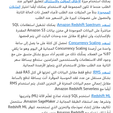
يمكنك استخدام ميزة
الإيقاف المؤقت والاستئناف
لتعليق الفواتير عند
الطلب عندما لا تكون المجموعة قيد الاستخدام. يمكنك أيضًا اختيار
المثيلات
المحجوزة
بدلاً من المثيلات عند الطلب لأعباء العمل ذات الحالة الثابتة
والحصول على خصومات كبيرة على التسعير عند الطلب.
تسعير Amazon Redshift Spectrum
: يمكنك تشغيل استعلامات SQL
مباشرةً على البيانات الموجودة في مخزن بيانات Amazon S3 المقدرة
بالإكسابايت، ولن تدفع إلا مقابل عدد وحدات البايت التي يتم فحصها.
تسعير Concurrency Scaling
: تحصل كل كتلة على ما يصل إلى ساعة
واحدة من أرصدة Concurrency Scaling المجانية في اليوم، وهو ما يكفي
97% من العملاء. يمكِّنك ذلك من تقديم أداء سريع بشكل متسق حتى مع
وجود آلاف الاستعلامات والمستخدمين المتزامنين. ستدفع ببساطة سعر
الثانية عند الطلب مقابل الاستخدام الذي يتجاوز الأرصدة المجانية.
تسعير RMS
: تدفع فقط مقابل البيانات التي تخزنها في كتل RA3 فقط،
بشكل مستقل عن عدد عُقد الحوسبة الموفَّرة. أنت ببساطة تدفع بالساعة
مقابل إجمالي حجم البيانات المخزنة في التخزين المُدار. يتم استخدام RMS
أيضًا مع Amazon Redshift Serverless.
Redshift ML
: استخدم SQL لإنشاء نماذج تعلّم الآلة (ML) وتدريبها
ونشرها. بعد استنفاد الطبقة المجانية لـ Amazon SageMaker، ستتحمل
تكاليف مقابل إنشاء نموذجك والتخزين الذي تستخدمه. تتوفر Redshift ML
أيضًا للاستخدام مع Amazon Redshift بدون خادم.