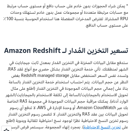
* يمكن شراء الحجوزات بدون خادم على حساب دافع أو مستوى حساب مرتبط
مع حسابات مرتبطة متعددة أو مجموعات عمل بدون خادم تستهلك وحدات
RPU المشتراة. تفترض المدخرات المفصلة هنا استخدام الحوسبة بنسبة 100٪
على مستوى حساب الدافع.
تسعير التخزين المُدار لـ Amazon Redshift
ستدفع مقابل البيانات المخزنة في التخزين المُدار بمعدل ثابت جيجابايت في
الشهر لمنطقتك. تأتي خدمة التخزين المُدار بشكل حصري مع أنواع عُقد RA3،
وتسدد نفس السعر المنخفض مقابل Redshift managed storage بغض
النظر عن حجم البيانات. يتم احتساب استخدام خدمة التخزين المُدار بالساعة
بناءً على إجمالي حجم البيانات الموجودة في التخزين المُدار (اطلع على مثال
تحويل الاستخدام بالجيجابايت/الساعة إلى تكلفة الاستخدام بالجيجابايت/الشهر
الوارد أدناه). يمكنك مراقبة حجم البيانات الموجودة في مجموعة RA3 الخاصة
بك عبر Amazon CloudWatch، أو وحدة الإدارة في AWS. لا تدفع أي رسوم
تحويل البيانات بين عقد RA3 والتخزين المُدار. لا تتضمن رسوم التخزين المُدار
رسوم تخزين النسخ الاحتياطية نظرًا لوجود نسخ احتياطية تلقائية ويدوية (اطلع
على
تخزين النسخ الاحتياطية
). بمجرد إنهاء المجموعة، سيستمر فرض الرسوم