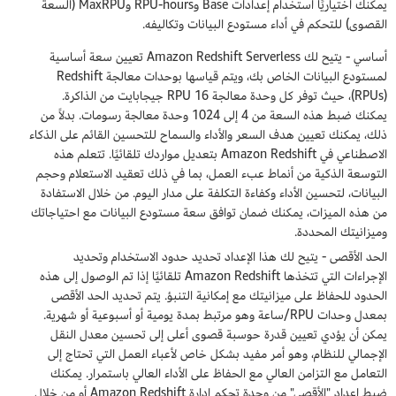
يمكنك اختياريًا استخدام إعدادات Base وRPU-hours وMaxRPU (السعة
القصوى) للتحكم في أداء مستودع البيانات وتكاليفه.
أساسي - يتيح لك Amazon Redshift Serverless تعيين سعة أساسية
لمستودع البيانات الخاص بك، ويتم قياسها بوحدات معالجة Redshift
(RPUs)، حيث توفر كل وحدة معالجة RPU 16 جيجابايت من الذاكرة.
يمكنك ضبط هذه السعة من 4 إلى 1024 وحدة معالجة رسومات. بدلاً من
ذلك، يمكنك تعيين هدف السعر والأداء والسماح للتحسين القائم على الذكاء
الاصطناعي في Amazon Redshift بتعديل مواردك تلقائيًا. تتعلم هذه
التوسعة الذكية من أنماط عبء العمل، بما في ذلك تعقيد الاستعلام وحجم
البيانات، لتحسين الأداء وكفاءة التكلفة على مدار اليوم. من خلال الاستفادة
من هذه الميزات، يمكنك ضمان توافق سعة مستودع البيانات مع احتياجاتك
وميزانيتك المحددة.
الحد الأقصى - يتيح لك هذا الإعداد تحديد حدود الاستخدام وتحديد
الإجراءات التي تتخذها Amazon Redshift تلقائيًا إذا تم الوصول إلى هذه
الحدود للحفاظ على ميزانيتك مع إمكانية التنبؤ. يتم تحديد الحد الأقصى
بمعدل وحدات RPU/ساعة وهو مرتبط بمدة يومية أو أسبوعية أو شهرية.
يمكن أن يؤدي تعيين قدرة حوسبة قصوى أعلى إلى تحسين معدل النقل
الإجمالي للنظام، وهو أمر مفيد بشكل خاص لأعباء العمل التي تحتاج إلى
التعامل مع التزامن العالي مع الحفاظ على الأداء العالي باستمرار. يمكنك
ضبط إعداد "الأقصى" من وحدة تحكم إدارة Amazon Redshift أو من خلال