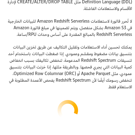
Definition Language (DDL) مثل CREATE/ALTER/DROP TABLE لإدارة
الأقسام والاستعلامات الفاشلة.
لا تُحرر فاتورة لاستعلامات Amazon Redshift Serverless للبيانات الخارجية
في Amazon S3 بشكل منفصل، ويتم تضمينها في مبلغ فاتورة Amazon
Redshift Serverless بالمبالغ المقدرة على أساس وحدات RPU/ساعة.
يمكنك تحسين أداء الاستعلامات وتقليل التكاليف عن طريق تخزين البيانات
بتنسيق بيانات مضغوط ومقسَّم وعمودي. إذا ضغطت البيانات باستخدام أحد
تنسيقات Redshift Spectrum المدعومة، تنخفض تكاليفك بسبب انخفاض
كمية البيانات التي يجري فحصها. وبالطريقة مثلها، إذا خزنت البيانات بتنسيق
عمودي، مثل Apache Parquet أو Optimized Row Columnar (ORC)،
تنخفض رسومك أيضًا لأن Redshift Spectrum يفحص الأعمدة المطلوبة في
الاستعلام فقط.