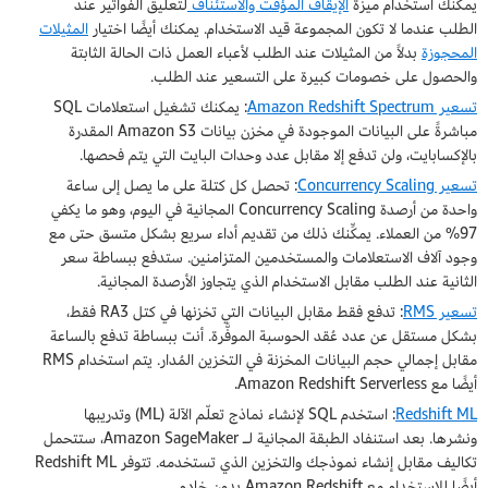
يمكنك استخدام ميزة
الإيقاف المؤقت والاستئناف
لتعليق الفواتير عند
الطلب عندما لا تكون المجموعة قيد الاستخدام. يمكنك أيضًا اختيار
المثيلات
المحجوزة
بدلاً من المثيلات عند الطلب لأعباء العمل ذات الحالة الثابتة
والحصول على خصومات كبيرة على التسعير عند الطلب.
تسعير Amazon Redshift Spectrum
: يمكنك تشغيل استعلامات SQL
مباشرةً على البيانات الموجودة في مخزن بيانات Amazon S3 المقدرة
بالإكسابايت، ولن تدفع إلا مقابل عدد وحدات البايت التي يتم فحصها.
تسعير Concurrency Scaling
: تحصل كل كتلة على ما يصل إلى ساعة
واحدة من أرصدة Concurrency Scaling المجانية في اليوم، وهو ما يكفي
97% من العملاء. يمكِّنك ذلك من تقديم أداء سريع بشكل متسق حتى مع
وجود آلاف الاستعلامات والمستخدمين المتزامنين. ستدفع ببساطة سعر
الثانية عند الطلب مقابل الاستخدام الذي يتجاوز الأرصدة المجانية.
تسعير RMS
: تدفع فقط مقابل البيانات التي تخزنها في كتل RA3 فقط،
بشكل مستقل عن عدد عُقد الحوسبة الموفَّرة. أنت ببساطة تدفع بالساعة
مقابل إجمالي حجم البيانات المخزنة في التخزين المُدار. يتم استخدام RMS
أيضًا مع Amazon Redshift Serverless.
Redshift ML
: استخدم SQL لإنشاء نماذج تعلّم الآلة (ML) وتدريبها
ونشرها. بعد استنفاد الطبقة المجانية لـ Amazon SageMaker، ستتحمل
تكاليف مقابل إنشاء نموذجك والتخزين الذي تستخدمه. تتوفر Redshift ML
أيضًا للاستخدام مع Amazon Redshift بدون خادم.