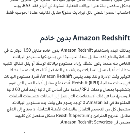
بشكل منفصل بناءً على البيانات الفعلية المخزنة في أنواع عُقد RA3، ويتم
احتساب السعر الفعلي لكل تيرابايت سنويًا مقابل تكاليف عقدة الحوسبة فقط.
Amazon Redshift بدون خادم
يمكنك البدء باستخدام Amazon Redshift بدون خادم مقابل 1.50 دولارات في
الساعة والدفع فقط مقابل سعة الحوسبة التي يستهلكها مستودع البيانات
الخاص بك عندما يكون نشطًا. يزداد مستودع بياناتك توسعًا أو يقل تلقائيًا لتلبية
متطلبات أعباء عمل التحليلات ويتوقف عن التشغيل أثناء فترات عدم النشاط
لتوفير وقت الإدارة والتكاليف. يقيس Amazon Redshift قدرة مستودع البيانات
في وحدات معالجة Redshift (RPU). أنت تدفع مقابل أعباء العمل التي تقوم
بتشغيلها بمعدل وحدات RPU/ساعة على أساس كل ثانية (بحد أدنى 60 ثانية
للرسوم)، بما في ذلك الاستعلامات التي تصل إلى البيانات بتنسيقات الملفات
المفتوحة في Amazon S3. لا توجد رسوم على وقت بدء مستودع البيانات.
مشمول كل من التحجيم التلقائي والقدرات الأمنية الشاملة. لا تحتاج إلى الدفع
مقابل التدريج المتزامن وRedshift Spectrum بشكل منفصل لأن كليهما
مضمن في Amazon Redshift Serverless.