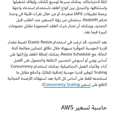
كتلة لاحتياجاتك. يمكنك بسرعة توسيع كتلتك، وإيقاف تشغيلها
واستئنافها، والتبديل بين أنواع العُقد باستخدام استدعاء واجهة
برمجة تطبيقات (API) منفردة، أو من خلال نقرات قليلة في وحدة
تحكم Redshift. ستتمكن من رؤية التسعير عند الطلب قبل
التحديد، ويمكنك أن تختار شراء العُقد المحجوزة مقابل خصومات
كبيرة فيما بعد.
بعد التحديد، قد ترغب في استخدام Elastic Resize لضبط مقدار
قدرة الحوسبة الموفَّرة بسهولة خلال دقائق لتمكين معالجة ثابتة
الحالة. مع Resize Scheduler، يمكنك إضافة العُقد وإزالتها على
أساس يومي أو أسبوعي لتحسين التكلفة والحصول على أفضل
أداء. ولأعباء العمل الديناميكية، يمكنك استخدام Concurrency
Scaling لتوفير قدرة حوسبة إضافية تلقائيًا، والدفع مقابل ما
تستخدمه فقط على أساس كل ثانية بعد استهلاك الأرصدة المجانية
(اطلع على
تسعير Concurrency Scaling
).
حاسبة تسعير AWS