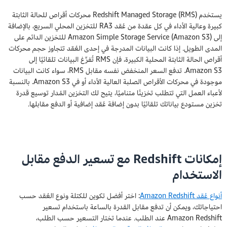
يستخدم Redshift Managed Storage (RMS) محركات أقراص للحالة الثابتة
كبيرة وعالية الأداء في كل عقدة من عُقد RA3 للتخزين المحلي السريع، بالإضافة
إلى Amazon Simple Storage Service (Amazon S3) للتخزين الدائم على
المدى الطويل. إذا كانت البيانات المدرجة في إحدى العُقد تتجاوز حجم محركات
أقراص الحالة الثابتة المحلية الكبيرة، فإن RMS تُفرِّغ البيانات تلقائيًا إلى
Amazon S3. تدفع السعر المنخفض نفسه مقابل RMS، سواء كانت البيانات
موجودة في محركات الأقراص الصلبة العالية الأداء أو في Amazon S3. بالنسبة
لأعباء العمل التي تتطلب تخزينًا متناميًا، يتيح لك التخزين المُدار توسيع قدرة
تخزين مستودع بياناتك تلقائيًا بدون إضافة عُقد إضافية أو الدفع مقابلها.
إمكانات Redshift مع تسعير الدفع مقابل
الاستخدام
أنواع عُقد Amazon Redshift
: اختر أفضل تكوين للكتلة ونوع العُقد حسب
احتياجاتك، ويمكن أن تدفع مقابل القدرة بالساعة باستخدام تسعير
Amazon Redshift عند الطلب. عندما تختار التسعير حسب الطلب،