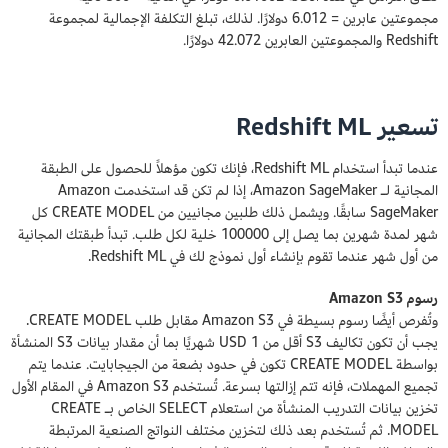
مجموعتين عابرين = 6.012 دولارًا. لذلك، تبلغ التكلفة الإجمالية لمجموعة
Redshift والمجموعتين العابرين 42.072 دولارًا.
تسعير Redshift ML
عندما تبدأ استخدام Redshift ML، فإنك تكون مؤهلاً للحصول على الطبقة
المجانية لـ Amazon SageMaker، إذا لم تكن قد استخدمت Amazon
SageMaker سابقًا. ويشمل ذلك طلبين مجانيين من CREATE MODEL كل
شهر لمدة شهرين بما يصل إلى 100000 خلية لكل طلب. تبدأ طبقتك المجانية
من أول شهر عندما تقوم بإنشاء أول نموذج لك في Redshift ML.
رسوم Amazon S3
وتُفرص أيضًا رسوم بسيطة في Amazon S3 مقابل طلب CREATE MODEL.
يجب أن تكون تكاليف S3 أقل من 1 USD شهريًا بما أن مقدار بيانات S3 المنشأة
بواسطة CREATE MODEL تكون في حدود بضعة من الجيجابايت. عندما يتم
تجميع المهملات، فإنه تتم إزالتها بسرعة. تُستخدم Amazon S3 في المقام الأول
تخزين بيانات التدريب المنشأة من استعلام SELECT الخاص بـ CREATE
MODEL. ثم تُستخدم بعد ذلك لتخزين مختلف النواتج الصنعية المرتبطة