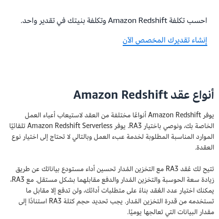
احسب تكلفة Amazon Redshift وتكلفة بنيتك في تقدير واحد.
إنشاء تقديرك المخصص الآن
أنواع عقد Amazon Redshift
يوفر Amazon Redshift أنواعًا مختلفة من العقد لاستيعاب أعباء العمل
الخاصة بك، ونوصي باختيار RA3. يوفر Amazon Redshift Serverless تلقائيًا
الموارد المناسبة المطلوبة لخدمة عبء العمل وبالتالي لا تحتاج إلى اختيار نوع
العقدة.
تتيح لك عُقد RA3 مع التخزين المُدار تحسين أداء مستودع بياناتك عن طريق
زيادة سعة الحوسبة والتخزين المُدار والدفع مقابلهما بشكل مستقل. مع RA3،
يمكنك اختيار عدد العُقد بناءً على متطلبات أدائك، ولن تدفع إلا مقابل ما
تستخدمه من قدرة التخزين المُدار. يجب تحديد حجم كتلة RA3 استنادًا إلى
مقدار البيانات التي تعالجها يوميًا.