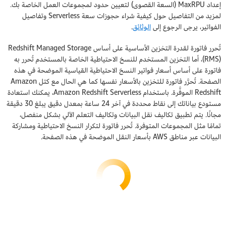
إعداد MaxRPU (السعة القصوى) لتعيين حدود لمجموعات العمل الخاصة بك.
لمزيد من التفاصيل حول كيفية شراء حجوزات سعة Serverless وتفاصيل
الفواتير، يرجى الرجوع إلى
الوثائق
.
تُحرر فاتورة لقدرة التخزين الأساسية على أساس Redshift Managed Storage
(RMS)، أما التخزين المستخدم للنسخ الاحتياطية الخاصة بالمستخدم تُحرر به
فاتورة على أساس أسعار فواتير النسخ الاحتياطية القياسية الموضحة في هذه
الصفحة. تُحرَّر فاتورة للتخزين بالأسعار نفسها كما هي الحال مع كتل Amazon
Redshift الموفَّرة. باستخدام Amazon Redshift Serverless، يمكنك استعادة
مستودع بياناتك إلى نقاط محددة في آخر 24 ساعة بمعدل دقيق يبلغ 30 دقيقة
مجانًا. يتم تطبيق تكاليف نقل البيانات وتكاليف التعلم الآلي بشكل منفصل،
تمامًا مثل المجموعات المتوفرة. تُحرر فاتورة لتكرار النسخ الاحتياطية ومشاركة
البيانات عبر مناطق AWS بأسعار النقل الموضحة في هذه الصفحة.