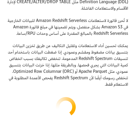
Definition Language (DDL) مثل CREATE/ALTER/DROP TABLE لإدارة
الأقسام والاستعلامات الفاشلة.
لا تُحرر فاتورة لاستعلامات Amazon Redshift Serverless للبيانات الخارجية
في Amazon S3 بشكل منفصل، ويتم تضمينها في مبلغ فاتورة Amazon
Redshift Serverless بالمبالغ المقدرة على أساس وحدات RPU/ساعة.
يمكنك تحسين أداء الاستعلامات وتقليل التكاليف عن طريق تخزين البيانات
بتنسيق بيانات مضغوط ومقسَّم وعمودي. إذا ضغطت البيانات باستخدام أحد
تنسيقات Redshift Spectrum المدعومة، تنخفض تكاليفك بسبب انخفاض
كمية البيانات التي يجري فحصها. وبالطريقة مثلها، إذا خزنت البيانات بتنسيق
عمودي، مثل Apache Parquet أو Optimized Row Columnar (ORC)،
تنخفض رسومك أيضًا لأن Redshift Spectrum يفحص الأعمدة المطلوبة في
الاستعلام فقط.