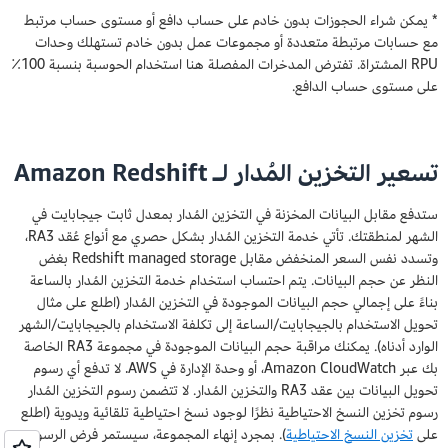
* يمكن شراء الحجوزات بدون خادم على حساب دافع أو مستوى حساب مرتبط
مع حسابات مرتبطة متعددة أو مجموعات عمل بدون خادم تستهلك وحدات
RPU المشتراة. تفترض المدخرات المفصلة هنا استخدام الحوسبة بنسبة 100٪
على مستوى حساب الدافع.
تسعير التخزين المُدار لـ Amazon Redshift
ستدفع مقابل البيانات المخزنة في التخزين المُدار بمعدل ثابت جيجابايت في
الشهر لمنطقتك. تأتي خدمة التخزين المُدار بشكل حصري مع أنواع عُقد RA3،
وتسدد نفس السعر المنخفض مقابل Redshift managed storage بغض
النظر عن حجم البيانات. يتم احتساب استخدام خدمة التخزين المُدار بالساعة
بناءً على إجمالي حجم البيانات الموجودة في التخزين المُدار (اطلع على مثال
تحويل الاستخدام بالجيجابايت/الساعة إلى تكلفة الاستخدام بالجيجابايت/الشهر
الوارد أدناه). يمكنك مراقبة حجم البيانات الموجودة في مجموعة RA3 الخاصة
بك عبر Amazon CloudWatch، أو وحدة الإدارة في AWS. لا تدفع أي رسوم
تحويل البيانات بين عقد RA3 والتخزين المُدار. لا تتضمن رسوم التخزين المُدار
رسوم تخزين النسخ الاحتياطية نظرًا لوجود نسخ احتياطية تلقائية ويدوية (اطلع
على
تخزين النسخ الاحتياطية
). بمجرد إنهاء المجموعة، سيستمر فرض الرسوم