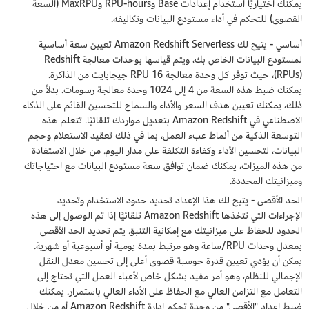
يمكنك اختياريًا استخدام إعدادات Base وRPU-hours وMaxRPU (السعة
القصوى) للتحكم في أداء مستودع البيانات وتكاليفه.
أساسي - يتيح لك Amazon Redshift Serverless تعيين سعة أساسية
لمستودع البيانات الخاص بك، ويتم قياسها بوحدات معالجة Redshift
(RPUs)، حيث توفر كل وحدة معالجة RPU 16 جيجابايت من الذاكرة.
يمكنك ضبط هذه السعة من 4 إلى 1024 وحدة معالجة رسومات. بدلاً من
ذلك، يمكنك تعيين هدف السعر والأداء والسماح للتحسين القائم على الذكاء
الاصطناعي في Amazon Redshift بتعديل مواردك تلقائيًا. تتعلم هذه
التوسعة الذكية من أنماط عبء العمل، بما في ذلك تعقيد الاستعلام وحجم
البيانات، لتحسين الأداء وكفاءة التكلفة على مدار اليوم. من خلال الاستفادة
من هذه الميزات، يمكنك ضمان توافق سعة مستودع البيانات مع احتياجاتك
وميزانيتك المحددة.
الحد الأقصى - يتيح لك هذا الإعداد تحديد حدود الاستخدام وتحديد
الإجراءات التي تتخذها Amazon Redshift تلقائيًا إذا تم الوصول إلى هذه
الحدود للحفاظ على ميزانيتك مع إمكانية التنبؤ. يتم تحديد الحد الأقصى
بمعدل وحدات RPU/ساعة وهو مرتبط بمدة يومية أو أسبوعية أو شهرية.
يمكن أن يؤدي تعيين قدرة حوسبة قصوى أعلى إلى تحسين معدل النقل
الإجمالي للنظام، وهو أمر مفيد بشكل خاص لأعباء العمل التي تحتاج إلى
التعامل مع التزامن العالي مع الحفاظ على الأداء العالي باستمرار. يمكنك
ضبط إعداد "الأقصى" من وحدة تحكم إدارة Amazon Redshift أو من خلال