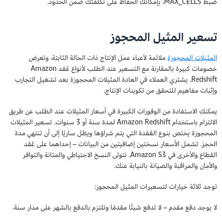
ضبط MAX_CELLS، بإمكانك الحفاظ على تكلفتك ضمن الحدود.
تسعير المثيل المحجوز
المثيلات المحجوزة
ملائمة لأعباء عمل الإنتاج ذات الحالة الثابتة، وتعرض
خصومات كبيرة بالمقارنة مع التسعير عند الطلب لأنواع عُقد Amazon
Redshift. يشتري العملاء في العادة المثيلات المحجوزة بعد تشغيل التجارب
وإثبات مفاهيم للتحقق من تكوينات الإنتاج.
يمكنك الاستفادة من الوفورات الكبيرة في أسعار المثيلات عند الطلب عن طريق
الالتزام باستخدام Amazon Redshift لمدة سنة أو 3 سنوات. تسعير المثيلات
المحجوزة يختص بنوع العُقدة التي يتم شراؤها ويظل ساريًا إلى أن تنتهي مدة
الحجز. تشمل الأسعار نسختين إضافيتين من البيانات – إحداهما على عُقد
القطاع والأخرى في Amazon S3. نتولى النسخ الاحتياطي والمتانة والتوافر
والأمان والمراقبة والصيانة بالنيابة عنك.
توجد ثلاثة خيارات لتسعيرات المثيل المحجوز:
لا يوجد دفع مقدم – لا تدفع شيئًا مقدمًا وتلتزم بالدفع بالشهر على مدار سنة.