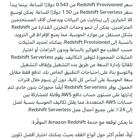
سعر Redshift Provisioned من 0.543 دولارًا للساعة، بينما يبدأ
سعر Redshift Serverless من 1.50 دولارًا للساعة. يمكن توسيع
كلا الخيارين إلى بيتابايت من البيانات ويدعمان آلاف المستخدمين
المتزامنين. يمكن أن تنمو وحدات التخزين المُدارة من Redshift
بشكل مستقل عن موارد الحوسبة، مما يمنع الإفراط في التزويد.
بالنسبة إلى Redshift Provisioned، يمكنك تحديد المثيلات
حسب الطلب مع الفواتير بالساعة وبدون التزامات أو اختيار
المثيلات المحجوزة لتوفير التكاليف. يقوم Redshift Serverless
تلقائيًا بإدارة السعة عن طريق بدء التشغيل وإيقاف التشغيل
والتوسع بناءً على احتياجات التطبيق الخاص بك. تدفع فقط مقابل
سعة الحوسبة على أساس كل ثانية، دون أي رسوم خلال فترات
الخمول. يوفر Redshift Serverless أيضًا حجوزات بدون خادم، تتم
إدارتها على مستوى حساب دافع AWS وقابلة للمشاركة بين
حسابات AWS المتعددة، مما يقلل تكاليف الحوسبة بنسبة تصل
إلى 24٪ على جميع أحمال عمل Redshift Serverless.
ما يمكن توقعه مع خدمة Amazon Redshift الموفَّرة:
أولاً، تعلّم أكثر حول أنواع العُقد بحيث يمكنك اختيار أفضل تكوين