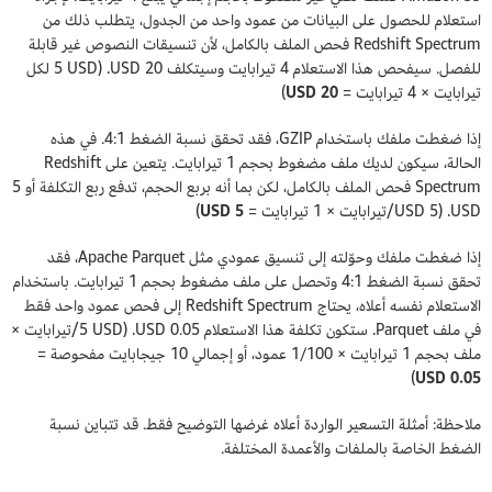
استعلام للحصول على البيانات من عمود واحد من الجدول، يتطلب ذلك من
Redshift Spectrum فحص الملف بالكامل، لأن تنسيقات النصوص غير قابلة
للفصل. سيفحص هذا الاستعلام 4 تيرابايت وسيتكلف 20 USD. (5 USD لكل
تيرابايت × 4 تيرابايت =
20 USD
)
إذا ضغطت ملفك باستخدام GZIP، فقد تحقق نسبة الضغط 4:1. في هذه
الحالة، سيكون لديك ملف مضغوط بحجم 1 تيرابايت. يتعين على Redshift
Spectrum فحص الملف بالكامل، لكن بما أنه بربع الحجم، تدفع ربع التكلفة أو 5
USD. (USD 5/تيرابايت × 1 تيرابايت =
USD 5
)
إذا ضغطت ملفك وحوّلته إلى تنسيق عمودي مثل Apache Parquet، فقد
تحقق نسبة الضغط 4:1 وتحصل على ملف مضغوط بحجم 1 تيرابايت. باستخدام
الاستعلام نفسه أعلاه، يحتاج Redshift Spectrum إلى فحص عمود واحد فقط
في ملف Parquet. ستكون تكلفة هذا الاستعلام 0.05 USD. (5 USD/تيرابايت ×
ملف بحجم 1 تيرابايت × 1/100 عمود، أو إجمالي 10 جيجابايت مفحوصة =
)
0.05 USD
ملاحظة: أمثلة التسعير الواردة أعلاه غرضها التوضيح فقط. قد تتباين نسبة
الضغط الخاصة بالملفات والأعمدة المختلفة.