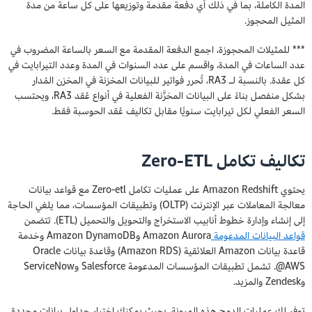
المدة الكاملة، بما في ذلك أي دفعة مقدمة وتوزيعها على كل ساعة من مدة
المثيل المحجوز.
*** للمثيلات المحجوزة، اجمع الدفعة المقدمة مع السعر بالساعة المضروب في
عدد الساعات في المدة، واقسم على عدد السنوات في المدة وعدد التيرابايت في
كل عقدة. بالنسبة لـ RA3، تُحرر فواتير للبيانات المخزنة في المخزن المُدار
بشكل منفصل بناءً على البيانات المخزَّنة الفعلية في أنواع عُقد RA3، ويحتسب
السعر الفعلي لكل تيرابايت سنويًا مقابل تكاليف عُقد الحوسبة فقط.
تكاليف تكامل Zero-ETL
يحتوي Amazon Redshift على عمليات تكامل Zero-etl مع قواعد بيانات
معالجة المعاملات عبر الإنترنت (OLTP) وتطبيقات المؤسسات، مما يلغي الحاجة
إلى إنشاء وإدارة خطوط أنابيب الاستخراج والتحويل والتحميل (ETL). تتضمن
قواعد البيانات المدعومة
Amazon Aurora وAmazon DynamoDB وخدمة
قاعدة بيانات Amazon العلائقية (Amazon RDS) وقاعدة بيانات Oracle
@AWS. تشمل تطبيقات المؤسسات المدعومة Salesforce وServiceNow
وZendesk والمزيد.
توفر لك عمليات الدمج هذه المرونة، بحيث يمكنك اختيار جداول بيانات محددة