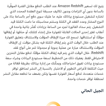
يتيح لك تسعير Amazon Redshift عند الطلب الدفع مقابل القدرة الموفَّرة
بالساعة بدون أي التزامات وبدون تكاليف مسبقة لنوع العقدة المحدد الذي
تختاره لتشغيل مستودع بياناتك عليه. ما عليك سوى دفع أجر بالساعة بناءً على
النوع المختار وعدد العُقد في الكتلة وستتم محاسبتك ما دامت الكتلة قيد
التشغيل. يتم سداد الفاتورة لجزء من الساعة بزيادات تُقدَّر بثانية واحدة في
أعقاب تغيّر إحدى الحالات القابلة للفوترة مثل إنشاء كتلتك، أو حذفها، أو إيقافها
مؤقتًا، أو استئنافها. تسمح لك ميزة الإيقاف المؤقت والاستئناف بتعليق الفوترة
عند الطلب خلال الوقت الذي يتم إيقاف الكتلة فيه بشكل مؤقت. إن الإيقاف
المؤقت والاستئناف عبارة عن عملية يدوية أو مجدولة تتم على أنواع عُقد
Redshift. خلال الوقت الذي يتم فيه إيقاف الكتلة مؤقتًا، تدفع مقابل التخزين
الاحتياطي فقط. يعفيك ذلك من التخطيط لسعة مستودع البيانات وشراء سعة
مستودع بيانات تفوق احتياجاتك، ويمكِّنك من إدارة بيئاتك بطريقة فعّالة من
حيث التكلفة لأغراض التطوير أو الاختبار. بالنسبة إلى النشر لمناطق توافر
خدمات متعددة، تدفع أسعار الفوترة نفسها ولكن بضعف ما تدفعه مقابل النشر
لمنطقة توافر خدمات واحدة.
الجيل الحالي