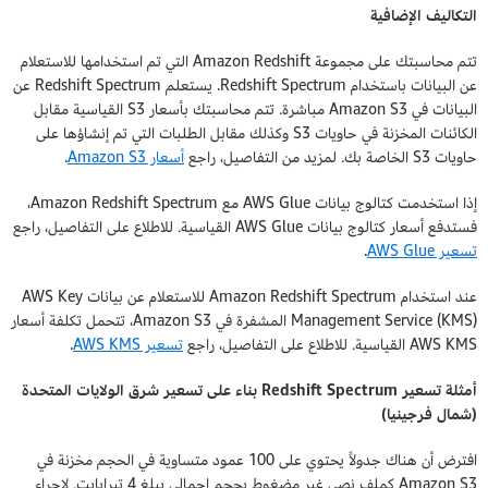
التكاليف الإضافية
تتم محاسبتك على مجموعة Amazon Redshift التي تم استخدامها للاستعلام
عن البيانات باستخدام Redshift Spectrum. يستعلم Redshift Spectrum عن
البيانات في Amazon S3 مباشرة. تتم محاسبتك بأسعار S3 القياسية مقابل
الكائنات المخزنة في حاويات S3 وكذلك مقابل الطلبات التي تم إنشاؤها على
حاويات S3 الخاصة بك. لمزيد من التفاصيل، راجع
أسعار Amazon S3
.
إذا استخدمت كتالوج بيانات AWS Glue مع Amazon Redshift Spectrum،
فستدفع أسعار كتالوج بيانات AWS Glue القياسية. للاطلاع على التفاصيل، راجع
تسعير AWS Glue
.
عند استخدام Amazon Redshift Spectrum للاستعلام عن بيانات AWS Key
Management Service (KMS) المشفرة في Amazon S3، تتحمل تكلفة أسعار
AWS KMS القياسية. للاطلاع على التفاصيل، راجع
تسعير AWS KMS
.
أمثلة تسعير Redshift Spectrum بناء على تسعير شرق الولايات المتحدة
(شمال فرجينيا)
افترض أن هناك جدولاً يحتوي على 100 عمود متساوية في الحجم مخزنة في
Amazon S3 كملف نصي غير مضغوط بحجم إجمالي يبلغ 4 تيرابايت. لإجراء