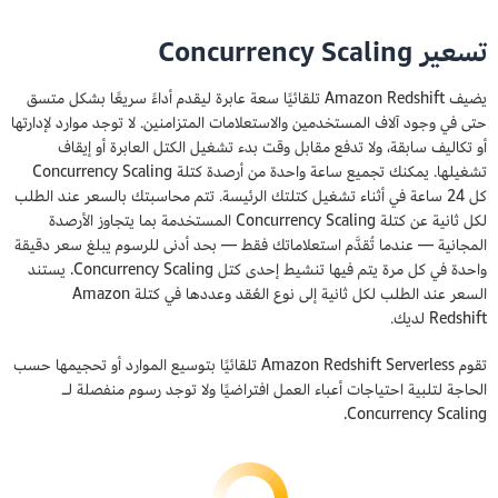
تسعير Concurrency Scaling
يضيف Amazon Redshift تلقائيًا سعة عابرة ليقدم أداءً سريعًا بشكل متسق
حتى في وجود آلاف المستخدمين والاستعلامات المتزامنين. لا توجد موارد لإدارتها
أو تكاليف سابقة، ولا تدفع مقابل وقت بدء تشغيل الكتل العابرة أو إيقاف
تشغيلها. يمكنك تجميع ساعة واحدة من أرصدة كتلة Concurrency Scaling
كل 24 ساعة في أثناء تشغيل كتلتك الرئيسة. تتم محاسبتك بالسعر عند الطلب
لكل ثانية عن كتلة Concurrency Scaling المستخدمة بما يتجاوز الأرصدة
المجانية — عندما تُقدَّم استعلاماتك فقط — بحد أدنى للرسوم يبلغ سعر دقيقة
واحدة في كل مرة يتم فيها تنشيط إحدى كتل Concurrency Scaling. يستند
السعر عند الطلب لكل ثانية إلى نوع العُقد وعددها في كتلة Amazon
Redshift لديك.
تقوم Amazon Redshift Serverless تلقائيًا بتوسيع الموارد أو تحجيمها حسب
الحاجة لتلبية احتياجات أعباء العمل افتراضيًا ولا توجد رسوم منفصلة لـ
Concurrency Scaling.