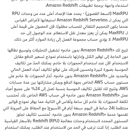
استدعاء واجهة برمجة تطبيقات Amazon Redshift.
MaxRPU (السعة القصوى) - يحدد هذا الإعداد أعلى عدد من وحدات RPU
التي يمكن لـ Amazon Redshift Serverless استيعابها لأغراض القياس.
عندما يكون التحجيم التلقائي للحساب مطلوبًا، فإن الحصول على قيمة أعلى
لـ MaxRPU يمكن أن يعزز معدل نقل الاستعلام. عند الوصول إلى حد
MaxRPU، لا يؤدي حساب مجموعة العمل إلى زيادة الموارد أكثر من ذلك.
تتيح لك «Amazon Redshift بدون خادم» تشغيل التحليلات وتوسيع نطاقها
دون الحاجة إلى توفير الكتل وإدارتها باستخدام نموذج تسعير الدفع مقابل
الاستخدام. الآن عند استخدام الحجوزات بلا خادم، يمكنك الحدّ من تكاليف
الحوسبة بصورة كبيرة وتحسين قدرتك على توقع تكاليف أعباء العمل الحالي
والجديد على «Amazon Redshift بدون خادم». تُدار الحجوزات بلا خادم على
مستوى حساب AWS الخاص بجهة الدفع ويمكن مشاركتها بين عدة حسابات
AWS، وتتيح لك تقليل تكاليف الحوسبة بنسبة تصل إلى 24% على جميع أعباء
عمل «Amazon Redshift بدون خادم» في حساب AWS الخاص بك. تُحتسَب
تكلفة الحجوزات بلا خادم كل ساعة وتُقاس في الثانية، مما يوفر نموذج فواتير
منتظمة )24 ساعة في اليوم، سبعة أيام في الأسبوع( مع الحفاظ على المرونة التي
تقدمها خدمة «Amazon Redshift بدون خادم». تُحتسَب تكاليف تجاوز
المستوى المحدد لاستخدام وحدات معالجة Redshift (RPU) بالأسعار القياسية
عند الطلب. إذا كنت ترغب في الحد من الاستخدام عند الطلب، يمكنك استخدام