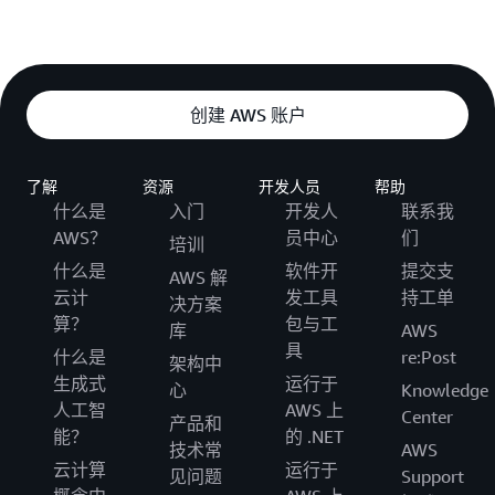
创建 AWS 账户
了解
资源
开发人员
帮助
什么是
入门
开发人
联系我
AWS？
员中心
们
培训
什么是
软件开
提交支
AWS 解
云计
发工具
持工单
决方案
算？
包与工
库
AWS
具
什么是
re:Post
架构中
生成式
运行于
心
Knowledge
人工智
AWS 上
Center
产品和
能？
的 .NET
技术常
AWS
云计算
运行于
见问题
Support