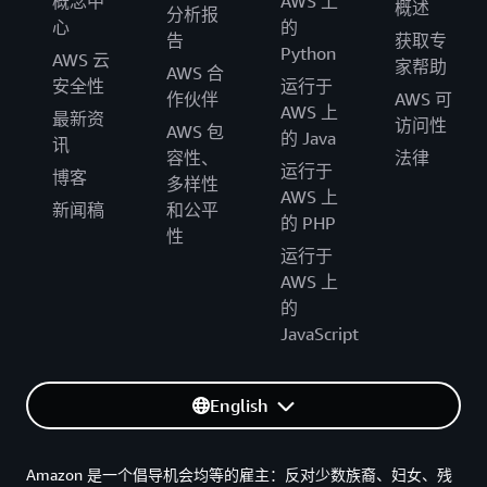
概念中
AWS 上
概述
分析报
心
的
告
获取专
Python
AWS 云
家帮助
AWS 合
安全性
运行于
作伙伴
AWS 可
AWS 上
最新资
访问性
AWS 包
的 Java
讯
容性、
法律
运行于
博客
多样性
AWS 上
新闻稿
和公平
的 PHP
性
运行于
AWS 上
的
JavaScript
English
Amazon 是一个倡导机会均等的雇主：反对少数族裔、妇女、残