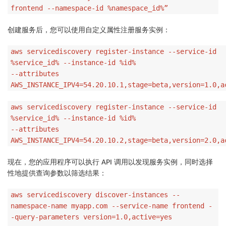
frontend --namespace-id %namespace_id%”
创建服务后，您可以使用自定义属性注册服务实例：
aws servicediscovery register-instance --service-id
%service_id% --instance-id %id%
--attributes
AWS_INSTANCE_IPV4=54.20.10.1,stage=beta,version=1.0,a
aws servicediscovery register-instance --service-id
%service_id% --instance-id %id%
--attributes
AWS_INSTANCE_IPV4=54.20.10.2,stage=beta,version=2.0,a
现在，您的应用程序可以执行 API 调用以发现服务实例，同时选择
性地提供查询参数以筛选结果：
aws servicediscovery discover-instances --
namespace-name myapp.com --service-name frontend -
-query-parameters version=1.0,active=yes