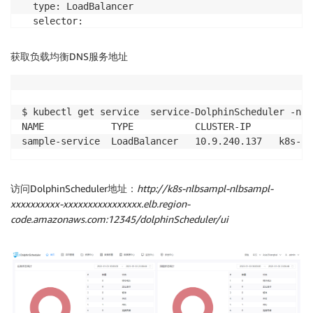
  type: LoadBalancer

  selector:

    app.kubernetes.io/name: DolphinScheduler-api

获取负载均衡DNS服务地址
$ kubectl get service  service-DolphinScheduler -n D
NAME            TYPE           CLUSTER-IP         EX
访问DolphinScheduler地址：
http://k8s-nlbsampl-nlbsampl-
xxxxxxxxxx-xxxxxxxxxxxxxxxx.elb.region-
code.amazonaws.com:12345/dolphinScheduler/ui