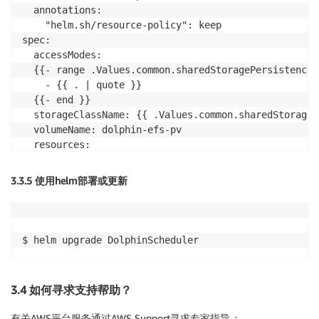
  annotations:

    "helm.sh/resource-policy": keep

spec:

  accessModes:

  {{- range .Values.common.sharedStoragePersistence.
    - {{ . | quote }}

  {{- end }}

  storageClassName: {{ .Values.common.sharedStorageP
  volumeName: dolphin-efs-pv

  resources:

    requests:

      storage: {{ .Values.common.sharedStoragePersis
3.3.5 使用helm部署或更新
3.4 如何寻求支持帮助？
有关AWS平台服务通过AWS Support寻求专家指导
：