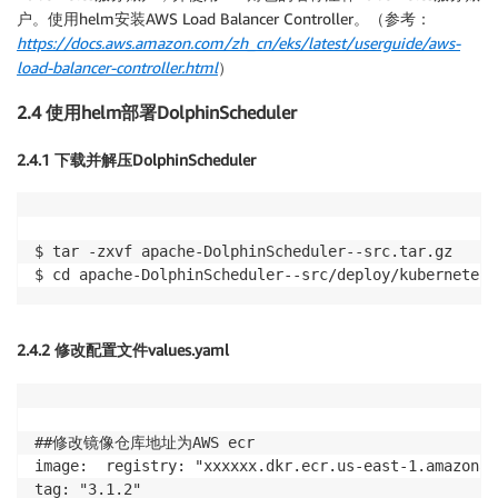
户。使用helm安装AWS Load Balancer Controller。（参考：
https://docs.aws.amazon.com/zh_cn/eks/latest/userguide/aws-
load-balancer-controller.html
）
2.4 使用helm部署DolphinScheduler
2.4.1 下载并解压DolphinScheduler
$ tar -zxvf apache-DolphinScheduler--src.tar.gz

2.4.2 修改配置文件values.yaml
##修改镜像仓库地址为AWS ecr

image:  registry: "xxxxxx.dkr.ecr.us-east-1.amazon
tag: "3.1.2"
