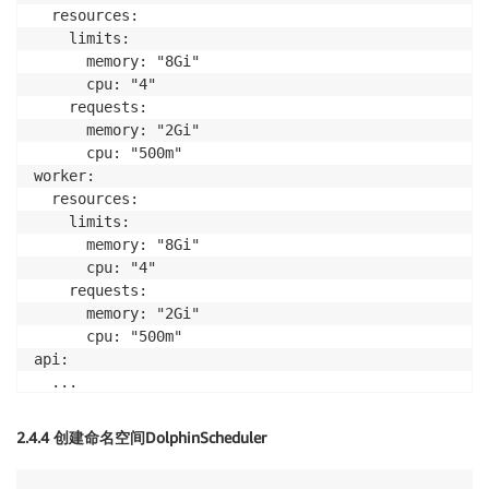
  resources:

    limits:

      memory: "8Gi"

      cpu: "4"

    requests:

      memory: "2Gi"

      cpu: "500m"

worker:

  resources:

    limits:

      memory: "8Gi"

      cpu: "4"

    requests:

      memory: "2Gi"

      cpu: "500m"

api:

  ...

alert:

2.4.4 创建命名空间DolphinScheduler