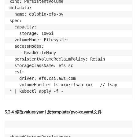
kind: PersistentVolume

metadata:

  name: dolphin-efs-pv

spec:

  capacity:

    storage: 100Gi

  volumeMode: Filesystem

  accessModes:

    - ReadWriteMany

  persistentVolumeReclaimPolicy: Retain

  storageClassName: efs-sc

  csi:

    driver: efs.csi.aws.com

    volumeHandle: fs-xxx::fsap-xxx   // fsap

3.3.4 修改values.yaml 及template/pvc-xx.yaml文件