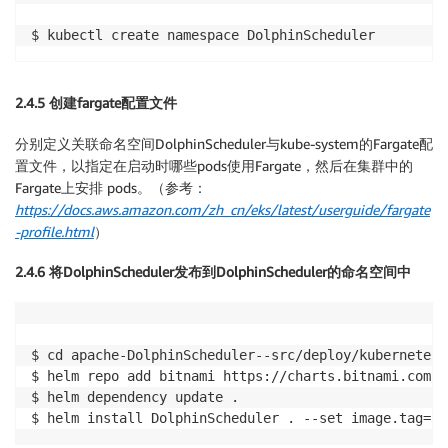
2.4.5 创建fargate配置文件
分别定义关联命名空间DolphinScheduler与kube-system的Fargate配
置文件，以指定在启动时哪些pods使用Fargate，然后在集群中的
Fargate上安排 pods。（参考：
https://docs.aws.amazon.com/zh_cn/eks/latest/userguide/fargate
-profile.html
）
2.4.6 将DolphinScheduler发布到DolphinScheduler的命名空间中
$ cd apache-DolphinScheduler--src/deploy/kubernetes/
$ helm repo add bitnami https://charts.bitnami.com/bi
$ helm dependency update .
