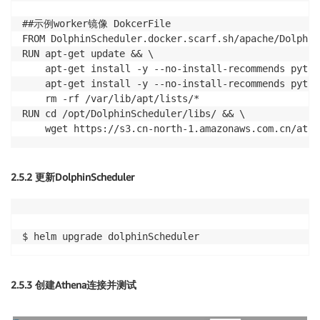
##示例worker镜像 DokcerFile

FROM DolphinScheduler.docker.scarf.sh/apache/Dolphin
RUN apt-get update && \

    apt-get install -y --no-install-recommends python
    apt-get install -y --no-install-recommends pytho
    rm -rf /var/lib/apt/lists/*

RUN cd /opt/DolphinScheduler/libs/ && \

2.5.2 更新DolphinScheduler
2.5.3 创建Athena连接并测试