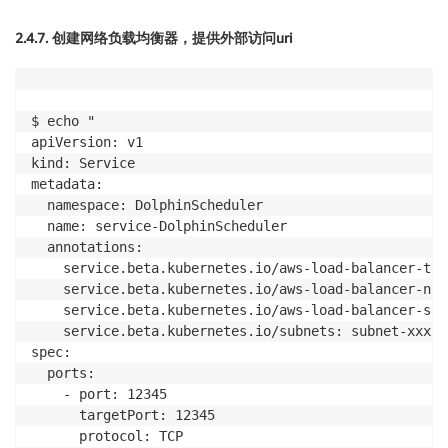
2.4.7. 创建网络负载均衡器，提供外部访问uri
$ echo "

apiVersion: v1

kind: Service

metadata:

  namespace: DolphinScheduler

  name: service-DolphinScheduler

  annotations:

    service.beta.kubernetes.io/aws-load-balancer-typ
    service.beta.kubernetes.io/aws-load-balancer-nlb
    service.beta.kubernetes.io/aws-load-balancer-sch
    service.beta.kubernetes.io/subnets: subnet-xxx,s
spec:

  ports:

    - port: 12345

      targetPort: 12345

      protocol: TCP
