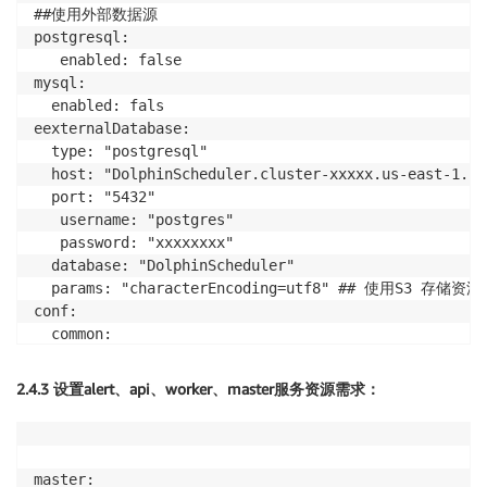
##使用外部数据源

postgresql:  

   enabled: false

mysql:  

  enabled: fals

eexternalDatabase:  

  type: "postgresql"  

  host: "DolphinScheduler.cluster-xxxxx.us-east-1.rd
  port: "5432" 

   username: "postgres" 

   password: "xxxxxxxx"  

  database: "DolphinScheduler"  

  params: "characterEncoding=utf8" ## 使用S3 存储资源
conf:  

  common:    

    resource.storage.type: S3    

    resource.aws.access.key.id: xxxxxxx    

2.4.3 设置alert、api、worker、master服务资源需求：
    resource.aws.secret.access.key: xxxxxxxxx    

    resource.aws.region: us-east-1    

    resource.aws.s3.bucket.name: DolphinScheduler-res
master:
