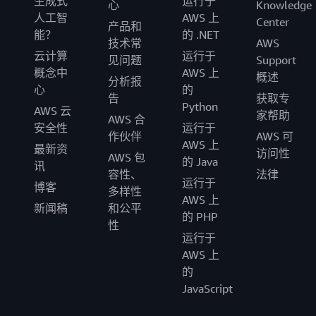
生成式
运行于
心
Knowledge
人工智
AWS 上
Center
产品和
能？
的 .NET
技术常
AWS
云计算
运行于
见问题
Support
概念中
AWS 上
概述
分析报
心
的
告
获取专
Python
AWS 云
家帮助
AWS 合
安全性
运行于
作伙伴
AWS 可
AWS 上
最新资
访问性
AWS 包
的 Java
讯
容性、
法律
运行于
博客
多样性
AWS 上
新闻稿
和公平
的 PHP
性
运行于
AWS 上
的
JavaScript