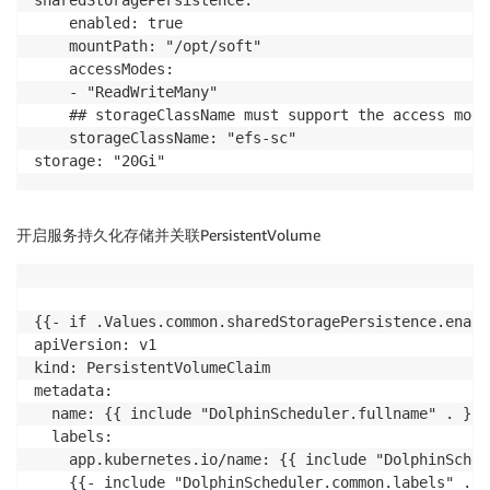
sharedStoragePersistence:

    enabled: true

    mountPath: "/opt/soft"

    accessModes:

    - "ReadWriteMany"

    ## storageClassName must support the access mode
    storageClassName: "efs-sc"

开启服务持久化存储并关联PersistentVolume
{{- if .Values.common.sharedStoragePersistence.enable
apiVersion: v1

kind: PersistentVolumeClaim

metadata:

  name: {{ include "DolphinScheduler.fullname" . }}-s
  labels:

    app.kubernetes.io/name: {{ include "DolphinSched
    {{- include "DolphinScheduler.common.labels" . |