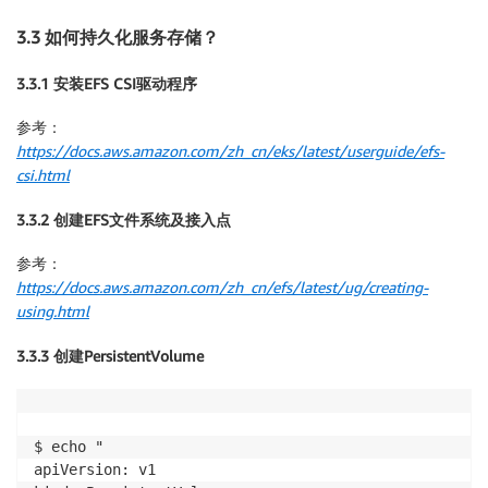
3.3 如何持久化服务存储？
3.3.1 安装EFS CSI驱动程序
参考：
https://docs.aws.amazon.com/zh_cn/eks/latest/userguide/efs-
csi.html
3.3.2 创建EFS文件系统及接入点
参考：
https://docs.aws.amazon.com/zh_cn/efs/latest/ug/creating-
using.html
3.3.3 创建PersistentVolume
$ echo "

apiVersion: v1
