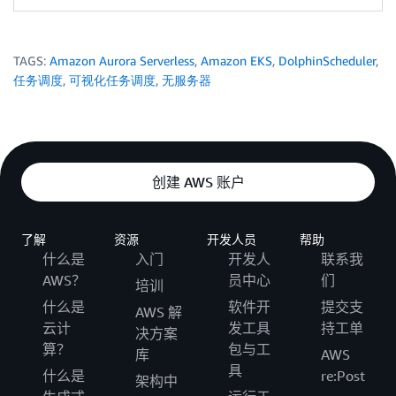
TAGS:
Amazon Aurora Serverless
,
Amazon EKS
,
DolphinScheduler
,
任务调度
,
可视化任务调度
,
无服务器
创建 AWS 账户
了解
资源
开发人员
帮助
什么是
入门
开发人
联系我
AWS？
员中心
们
培训
什么是
软件开
提交支
AWS 解
云计
发工具
持工单
决方案
算？
包与工
库
AWS
具
什么是
re:Post
架构中