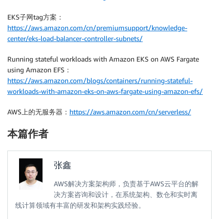
EKS子网tag方案：
https://aws.amazon.com/cn/premiumsupport/knowledge-
center/eks-load-balancer-controller-subnets/
Running stateful workloads with Amazon EKS on AWS Fargate
using Amazon EFS：
https://aws.amazon.com/blogs/containers/running-stateful-
workloads-with-amazon-eks-on-aws-fargate-using-amazon-efs/
AWS上的无服务器：
https://aws.amazon.com/cn/serverless/
本篇作者
张鑫
AWS解决方案架构师，负责基于AWS云平台的解
决方案咨询和设计，在系统架构、数仓和实时离
线计算领域有丰富的研发和架构实践经验。