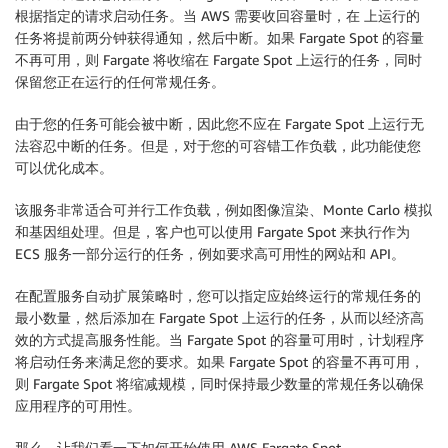
根据指定的请求启动任务。当 AWS 需要收回容量时，在 上运行的
任务将提前两分钟获得通知，然后中断。如果
Fargate Spot
的容量
不再可用，则 Fargate 将收缩在
Fargate Spot
上运行的任务，同时
保留您正在运行的任何常规任务。
由于您的任务可能会被中断，因此您不应在
Fargate Spot
上运行无
法容忍中断的任务。但是，对于您的可容错工作负载，此功能使您
可以优化成本。
该服务非常适合可并行工作负载，例如图像渲染、Monte Carlo 模拟
和基因组处理。但是，客户也可以使用
Fargate Spot
来执行作为
ECS 服务一部分运行的任务，例如要求高可用性的网站和 API。
在配置服务自动扩展策略时，您可以指定应始终运行的常规任务的
最小数量，然后添加在
Fargate Spot
上运行的任务，从而以经济高
效的方式提高服务性能。当
Fargate Spot
的容量可用时，计划程序
将启动任务来满足您的要求。如果
Fargate Spot
的容量不再可用，
则
Fargate Spot
将缩减规模，同时保持最少数量的常规任务以确保
应用程序的可用性。
那么，让我们看一下如何开始使用
AWS Fargate Spot
。