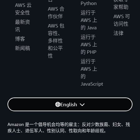
Python
AWS 云
家帮助
AWS 合
安全性
运行于
作伙伴
AWS 可
AWS 上
最新资
访问性
AWS 包
的 Java
讯
容性、
法律
运行于
博客
多样性
AWS 上
新闻稿
和公平
的 PHP
性
运行于
AWS 上
的
JavaScript
English
Amazon 是一个倡导机会均等的雇主：反对少数族裔、妇女、残
疾人士、退伍军人、性别认同、性取向和年龄歧视。