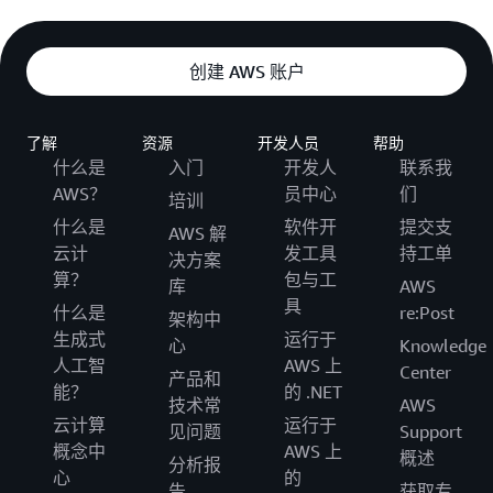
创建 AWS 账户
了解
资源
开发人员
帮助
什么是
入门
开发人
联系我
AWS？
员中心
们
培训
什么是
软件开
提交支
AWS 解
云计
发工具
持工单
决方案
算？
包与工
库
AWS
具
什么是
re:Post
架构中
生成式
运行于
心
Knowledge
人工智
AWS 上
Center
产品和
能？
的 .NET
技术常
AWS
云计算
运行于
见问题
Support
概念中
AWS 上
概述
分析报
心
的
告
获取专