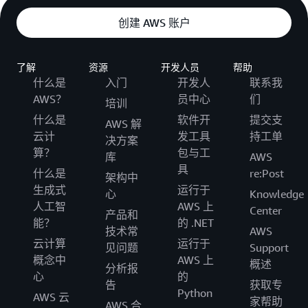
创建 AWS 账户
了解
资源
开发人员
帮助
什么是
入门
开发人
联系我
AWS？
员中心
们
培训
什么是
软件开
提交支
AWS 解
云计
发工具
持工单
决方案
算？
包与工
库
AWS
具
什么是
re:Post
架构中
生成式
运行于
心
Knowledge
人工智
AWS 上
Center
产品和
能？
的 .NET
技术常
AWS
云计算
运行于
见问题
Support
概念中
AWS 上
概述
分析报
心
的
告
获取专
Python
AWS 云
家帮助
AWS 合