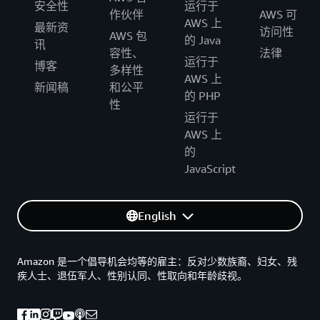
安全性
运行于
作伙伴
AWS 可
AWS 上
最新资
访问性
AWS 包
的 Java
讯
容性、
法律
运行于
博客
多样性
AWS 上
新闻稿
和公平
的 PHP
性
运行于
AWS 上
的
JavaScript
English
Amazon 是一个倡导机会均等的雇主：反对少数族裔、妇女、残
疾人士、退伍军人、性别认同、性取向和年龄歧视。