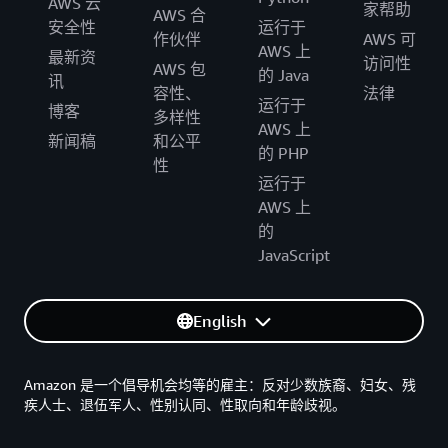
AWS 云
家帮助
AWS 合
安全性
运行于
作伙伴
AWS 可
AWS 上
最新资
访问性
AWS 包
的 Java
讯
容性、
法律
运行于
博客
多样性
AWS 上
新闻稿
和公平
的 PHP
性
运行于
AWS 上
的
JavaScript
English
Amazon 是一个倡导机会均等的雇主：反对少数族裔、妇女、残
疾人士、退伍军人、性别认同、性取向和年龄歧视。