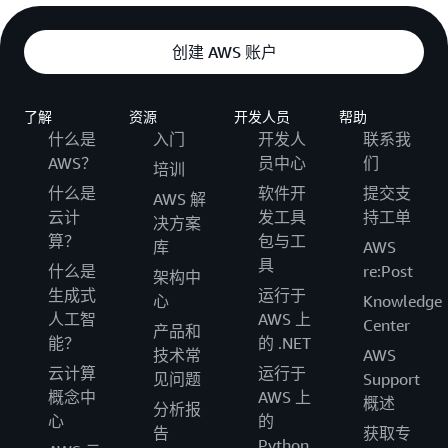
创建 AWS 账户
了解
资源
开发人员
帮助
什么是
入门
开发人
联系我
AWS？
员中心
们
培训
什么是
软件开
提交支
AWS 解
云计
发工具
持工单
决方案
算？
包与工
库
AWS
具
什么是
re:Post
架构中
生成式
运行于
心
Knowledge
人工智
AWS 上
Center
产品和
能？
的 .NET
技术常
AWS
云计算
运行于
见问题
Support
概念中
AWS 上
概述
分析报
心
的
告
获取专
Python