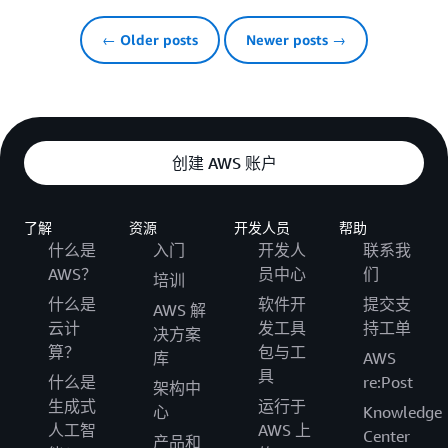
← Older posts
Newer posts →
创建 AWS 账户
了解
资源
开发人员
帮助
什么是
入门
开发人
联系我
AWS？
员中心
们
培训
什么是
软件开
提交支
AWS 解
云计
发工具
持工单
决方案
算？
包与工
库
AWS
具
什么是
re:Post
架构中
生成式
运行于
心
Knowledge
人工智
AWS 上
Center
产品和