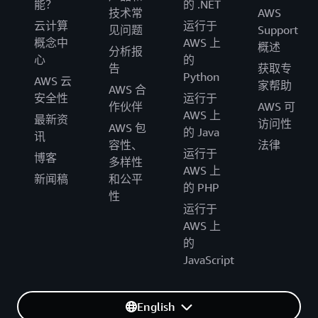
能？
的 .NET
技术常
AWS
云计算
运行于
见问题
Support
概念中
AWS 上
概述
分析报
心
的
告
获取专
Python
AWS 云
家帮助
AWS 合
安全性
运行于
作伙伴
AWS 可
AWS 上
最新资
访问性
AWS 包
的 Java
讯
容性、
法律
运行于
博客
多样性
AWS 上
新闻稿
和公平
的 PHP
性
运行于
AWS 上
的
JavaScript
English