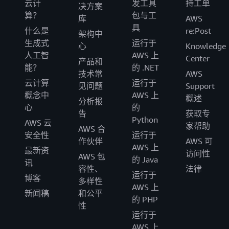
云计
发工具
持工单
决方案
算？
包与工
库
AWS
具
什么是
re:Post
架构中
生成式
运行于
心
Knowledge
人工智
AWS 上
Center
产品和
能？
的 .NET
技术常
AWS
云计算
运行于
见问题
Support
概念中
AWS 上
概述
分析报
心
的
告
获取专
Python
AWS 云
家帮助
AWS 合
安全性
运行于
作伙伴
AWS 可
AWS 上
最新资
访问性
AWS 包
的 Java
讯
容性、
法律
运行于
博客
多样性
AWS 上
新闻稿
和公平
的 PHP
性
运行于
AWS 上