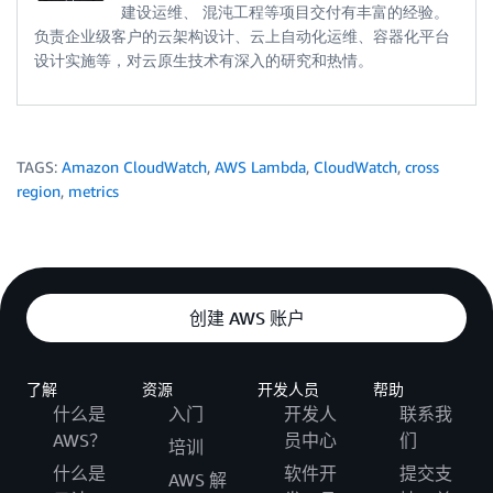
建设运维、 混沌工程等项目交付有丰富的经验。
                'MetricName': 'R53HealthCheckStatus',
负责企业级客户的云架构设计、云上自动化运维、容器化平台
                'Unit': 'None',

设计实施等，对云原生技术有深入的研究和热情。
                'Value': value

            },

        ],

        Namespace = 'CrossRegionMetrics'

    )
TAGS:
Amazon CloudWatch
,
AWS Lambda
,
CloudWatch
,
cross
region
,
metrics
创建 AWS 账户
了解
资源
开发人员
帮助
什么是
入门
开发人
联系我
AWS？
员中心
们
培训
什么是
软件开
提交支
AWS 解