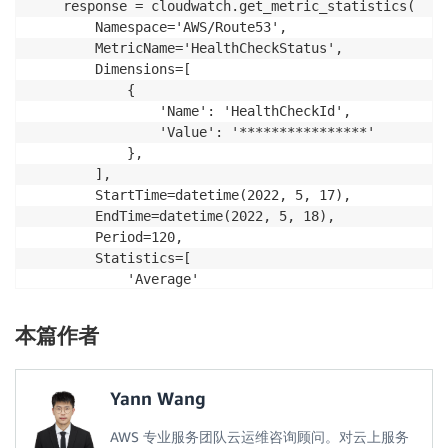
    response = cloudwatch.get_metric_statistics(

        Namespace='AWS/Route53',

        MetricName='HealthCheckStatus',

        Dimensions=[

            {

                'Name': 'HealthCheckId',

                'Value': '****************'

            },

        ],

        StartTime=datetime(2022, 5, 17),

        EndTime=datetime(2022, 5, 18),

        Period=120,

        Statistics=[

            'Average'

        ],

        Unit='None'

本篇作者
    )

    value = response['Datapoints'][0]['Average']

    cloudwatch = boto3.client('cloudwatch', region_n
Yann Wang
    response = cloudwatch.put_metric_data(

        MetricData = [

AWS 专业服务团队云运维咨询顾问。对云上服务
            {
