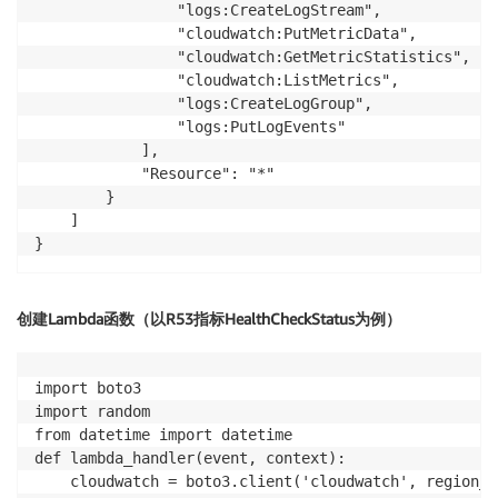
                "logs:CreateLogStream",

                "cloudwatch:PutMetricData",

                "cloudwatch:GetMetricStatistics",

                "cloudwatch:ListMetrics",

                "logs:CreateLogGroup",

                "logs:PutLogEvents"

            ],

            "Resource": "*"

        }

    ]

创建Lambda函数（以R53指标HealthCheckStatus为例）
import boto3

import random

from datetime import datetime

def lambda_handler(event, context):

    cloudwatch = boto3.client('cloudwatch', region_n