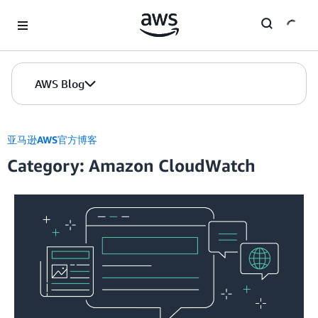
Skip to Main Content
AWS Blog
亚马逊AWS官方博客
Category: Amazon CloudWatch