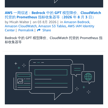
AWS 一周综述：Bedrock 中的 GPT 模型降价、CloudWatch
托管的 Prometheus 指标收集器等（2026 年 8 月 3 日）
by
Micah Walter
on
03 8月 2026
in
Amazon Bedrock
,
Amazon CloudWatch
,
Amazon S3 Tables
,
AWS IAM Identity
Center
Permalink
Share
Bedrock 中的 GPT 模型降价、CloudWatch 托管的 Prometheus 指
标收集器等