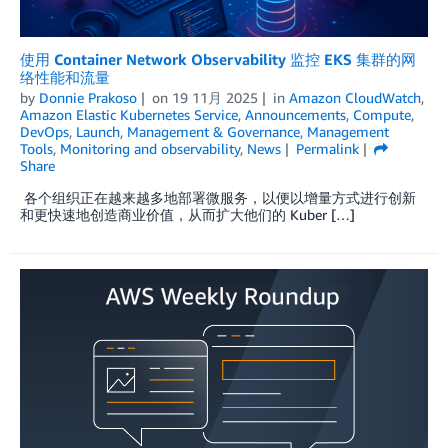
使用 Container Network Observability 监控 EKS 集群的网
络性能和流量
by
Donnie Prakoso
on
19 11月 2025
in
Amazon CloudWatch
,
Amazon Elastic Kubernetes Service
,
Announcements
,
Compute
,
DevOps
,
Launch
,
Management & Governance
,
Management
Tools
,
Monitoring and observability
,
News
Permalink
Share
各个组织正在越来越多地部署微服务，以便以增量方式进行创新
和更快速地创造商业价值，从而扩大他们的 Kuber […]