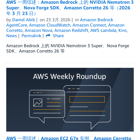
AWS 一周综述：Amazon Bedrock 上的 NVIDIA Nemotron 3
Super、Nova Forge SDK、Amazon Corretto 26 等（2026
年 3 月 23 日）
by
Daniel Abib
on
23 3月 2026
in
Amazon Bedrock
AgentCore
,
Amazon CloudWatch
,
Amazon Connect
,
Amazon
Corretto
,
Amazon Nova
,
Amazon Redshift
,
AWS Lambda
,
Kiro
,
News
Permalink
Share
Amazon Bedrock 上的 NVIDIA Nemotron 3 Super、Nova Forge
SDK、Amazon Corretto 26 等
AWS 一周综述：Amazon EC2 G7e 实例、Amazon Corretto