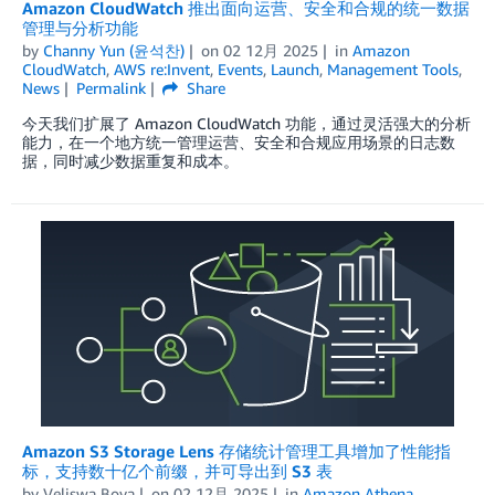
Amazon CloudWatch 推出面向运营、安全和合规的统一数据
管理与分析功能
by
Channy Yun (윤석찬)
on
02 12月 2025
in
Amazon
CloudWatch
,
AWS re:Invent
,
Events
,
Launch
,
Management Tools
,
News
Permalink
Share
今天我们扩展了 Amazon CloudWatch 功能，通过灵活强大的分析
能力，在一个地方统一管理运营、安全和合规应用场景的日志数
据，同时减少数据重复和成本。
Amazon S3 Storage Lens 存储统计管理工具增加了性能指
标，支持数十亿个前缀，并可导出到 S3 表
by
Veliswa Boya
on
02 12月 2025
in
Amazon Athena
,