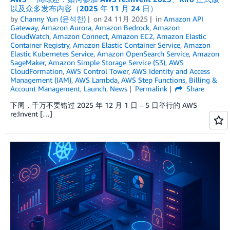
以及众多发布内容（2025 年 11 月 24 日）
by
Channy Yun (윤석찬)
on
24 11月 2025
in
Amazon API
Gateway
,
Amazon Aurora
,
Amazon Bedrock
,
Amazon
CloudWatch
,
Amazon Connect
,
Amazon EC2
,
Amazon Elastic
Container Registry
,
Amazon Elastic Container Service
,
Amazon
Elastic Kubernetes Service
,
Amazon OpenSearch Service
,
Amazon
SageMaker
,
Amazon Simple Storage Service (S3)
,
AWS
CloudFormation
,
AWS Control Tower
,
AWS Identity and Access
Management (IAM)
,
AWS Lambda
,
AWS Step Functions
,
Billing &
Account Management
,
Launch
,
News
Permalink
Share
下周，千万不要错过 2025 年 12 月 1 日 – 5 日举行的 AWS
re:Invent […]