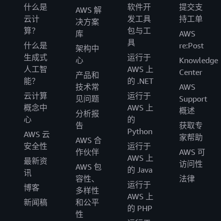
什么是
软件开
提交支
AWS 解
云计
发工具
持工单
决方案
算？
包与工
库
AWS
具
什么是
re:Post
架构中
生成式
运行于
心
Knowledge
人工智
AWS 上
Center
产品和
能？
的 .NET
技术常
AWS
云计算
运行于
见问题
Support
概念中
AWS 上
概述
分析报
心
的
告
获取专
Python
AWS 云
家帮助
AWS 合
安全性
运行于
作伙伴
AWS 可
AWS 上
最新资
访问性
AWS 包
的 Java
讯
容性、
法律
运行于
博客
多样性
AWS 上
新闻稿
和公平
的 PHP
性