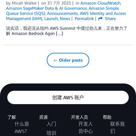
by
Micah Walter
on
31 7月 2025
in
Amazon CloudWatch
,
Amazon SageMaker Data & AI Governance
,
Amazon Simple
Queue Service (SQS)
,
Announcements
,
AWS Identity and Access
Management (IAM)
,
Launch
,
News
Permalink
Share
说实话，我还没从纽约 AWS Summit 中缓过劲儿来，正在努力了
解 Amazon Bedrock Agen […]
← Older posts
创建 AWS 账户
了解
资源
开发人员
帮助
什么是
入门
开发人
联系我
AWS？
员中心
们
培训