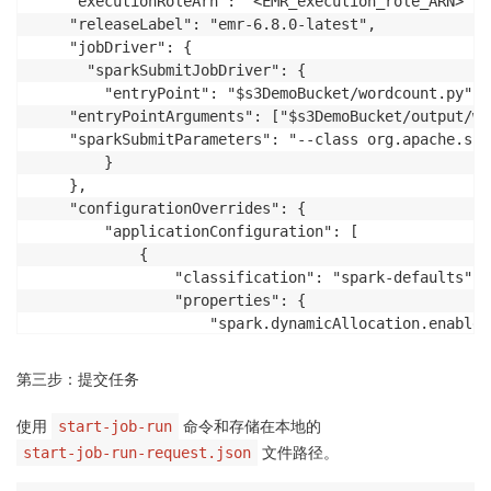
    "executionRoleArn": "<EMR_execution_role_ARN>",  
    "releaseLabel": "emr-6.8.0-latest", 

    "jobDriver": {

      "sparkSubmitJobDriver": {

        "entryPoint": "$s3DemoBucket/wordcount.py",  
    "entryPointArguments": ["$s3DemoBucket/output/wo
    "sparkSubmitParameters": "--class org.apache.spa
        }

    },

    "configurationOverrides": {

        "applicationConfiguration": [

            {

                "classification": "spark-defaults",

                "properties": {

                    "spark.dynamicAllocation.enabled
                    "spark.dynamicAllocation.shuffle
                    "spark.dynamicAllocation.shuffle
第三步：提交任务
                    "spark.dynamicAllocation.minExec
                    "spark.dynamicAllocation.maxExec
使用
命令和存储在本地的
start-job-run
                    "spark.dynamicAllocation.initial
文件路径。
start-job-run-request.json
                    "spark.kubernetes.allocation.bat
                    "spark.dynamicAllocation.executo