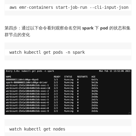
                    "spark.dynamicAllocation.schedul
aws emr-containers start-job-run --cli-input-json fi
                    "spark.dynamicAllocation.executo
                    "spark.kubernetes.executor.delet
                    "spark.decommission.enabled":  "t
第四步：通过以下命令看到观察命名空间 spark 下 pod 的状态和集
                    "spark.storage.decommission.enab
群节点的变化
                    "spark.storage.decommission.rddB
                    "spark.storage.decommission.shuf
                    "spark.kubernetes.driver.podTemp
watch kubectl get pods -n spark
                    "spark.kubernetes.executor.podTe
                }

            }

        ],

        "monitoringConfiguration": {

            "cloudWatchMonitoringConfiguration": {

                "logGroupName": "/emr-on-eks/spot-gr
                "logStreamNamePrefix": "wordcount-dem
            },

            "s3MonitoringConfiguration": {

                "logUri": "$s3DemoBucket/job_monitor
            }

watch kubectl get nodes
        }
