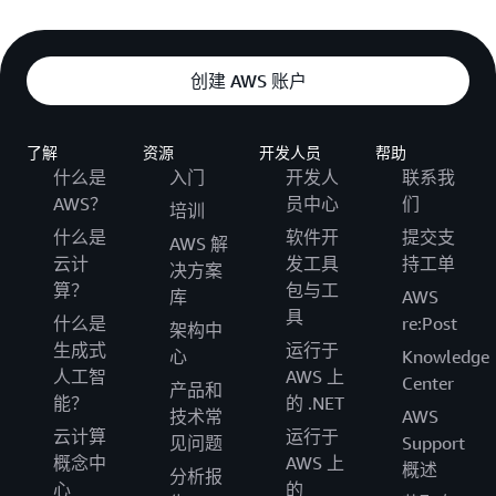
创建 AWS 账户
了解
资源
开发人员
帮助
什么是
入门
开发人
联系我
AWS？
员中心
们
培训
什么是
软件开
提交支
AWS 解
云计
发工具
持工单
决方案
算？
包与工
库
AWS
具
什么是
re:Post
架构中
生成式
运行于
心
Knowledge
人工智
AWS 上
Center
产品和
能？
的 .NET
技术常
AWS
云计算
运行于
见问题
Support
概念中
AWS 上
概述
分析报
心
的