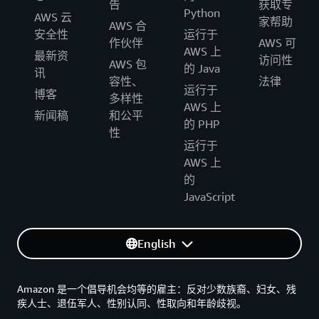
告
获取专
Python
AWS 云
家帮助
AWS 合
安全性
运行于
作伙伴
AWS 可
AWS 上
最新资
访问性
AWS 包
的 Java
讯
容性、
法律
运行于
博客
多样性
AWS 上
新闻稿
和公平
的 PHP
性
运行于
AWS 上
的
JavaScript
English
Amazon 是一个倡导机会均等的雇主：反对少数族裔、妇女、残
疾人士、退伍军人、性别认同、性取向和年龄歧视。