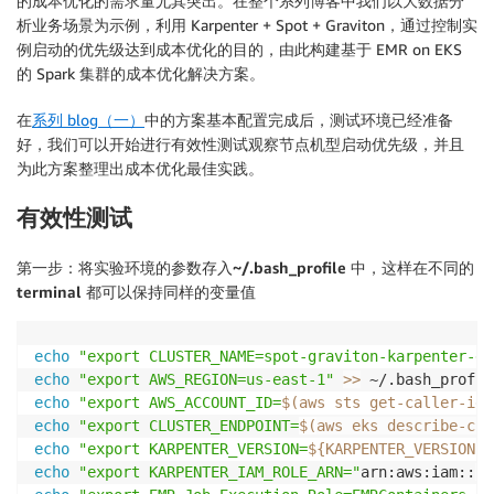
的成本优化的需求量尤其突出。在整个系列博客中我们以大数据分
析业务场景为示例，利用 Karpenter + Spot + Graviton，通过控制实
例启动的优先级达到成本优化的目的，由此构建基于 EMR on EKS
的 Spark 集群的成本优化解决方案。
在
系列 blog（一）
中的方案基本配置完成后，测试环境已经准备
好，我们可以开始进行有效性测试观察节点机型启动优先级，并且
为此方案整理出成本优化最佳实践。
有效性测试
第一步：将实验环境的参数存入~/.bash_profile 中，这样在不同的
terminal 都可以保持同样的变量值
echo
"export CLUSTER_NAME=spot-graviton-karpenter-de
echo
"export AWS_REGION=us-east-1"
>>
echo
"export AWS_ACCOUNT_ID=
$(
aws sts get-caller-ide
echo
"export CLUSTER_ENDPOINT=
$(
aws eks describe-clu
echo
"export KARPENTER_VERSION=
${KARPENTER_VERSION}
"
echo
"export KARPENTER_IAM_ROLE_ARN="
arn:aws:iam::
${