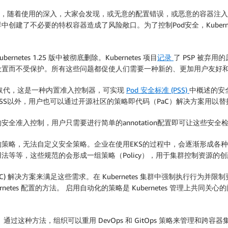
应用时，随着使用的深入，大家会发现，或无意的配置错误，或恶意的容器
建了不必要的特权容器造成了风险敞口。为了控制Pod安全，Kuberne
bernetes 1.25 版中被彻底删除。Kubernetes 项目
记录
了 PSP 被弃用
置而不受保护。所有这些问题都促使人们需要一种新的、更加用户友好和确
取代，这是一种内置准入控制器，可实现
Pod 安全标准 (PSS)
中概述的安全控制
SA和PSS以外，用户也可以通过开源社区的策略即代码（PaC）解决方案用以替
安全准入控制，用户只需要进行简单的annotation配置即可让这些安
别的策略，无法自定义安全策略。企业在使用EKS的过程中，会逐渐形成
等等，这些规范的会形成一组策略（Policy），用于集群控制资源的
) 解决方案来满足这些需求。在 Kubernetes 集群中强制执行行为
ernetes 配置的方法。 启用自动化的策略是 Kubernetes 管理上共同关心
过这种方法，组织可以重用 DevOps 和 GitOps 策略来管理和跨容