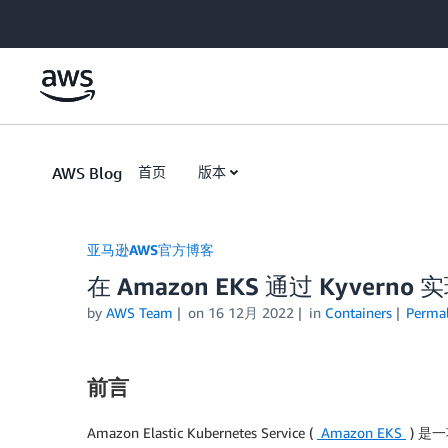
Skip to Main Content
AWS Blog
首页
版本
亚马逊AWS官方博客
在 Amazon EKS 通过 Kyvern
by
AWS Team
on
16 12月 2022
in
Containers
Perma
前言
Amazon Elastic Kubernetes Service (
Amazon EKS
) 是