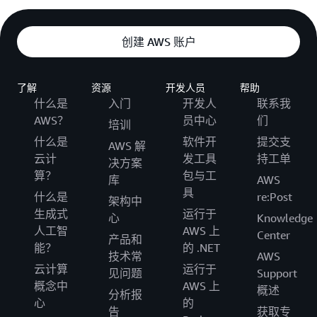
      - Ref: WhiteAppNames

  BlackAppNames:

创建 AWS 账户
    Fn::Not:

    - Fn::Equals:

      - ''

了解
资源
开发人员
帮助
      - Ref: BlackAppNames 
什么是
入门
开发人
联系我
AWS？
员中心
们
培训
什么是
软件开
提交支
AWS 解
云计
发工具
持工单
决方案
算？
包与工
库
AWS
具
什么是
re:Post
架构中
生成式
运行于
心
Knowledge
人工智
AWS 上
Center
产品和
能？
的 .NET
技术常
AWS
云计算
运行于
见问题
Support
概念中
AWS 上
概述
分析报
心
的
告
获取专