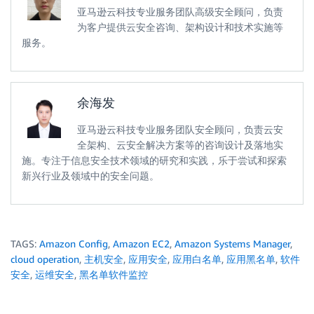
  blackConfigRule:

亚马逊云科技专业服务团队高级安全顾问，负责
    Type: "AWS::Config::ConfigRule"

为客户提供云安全咨询、架构设计和技术实施等
    Properties:

服务。
      ConfigRuleName: "black-ec2-managedinstance-app
      Scope:

        ComplianceResourceTypes:

          - "AWS::SSM::ManagedInstanceInventory"

余海发
      Description: "A Config rule that checks that n
      InputParameters:

亚马逊云科技专业服务团队安全顾问，负责云安
        applicationNames:

全架构、云安全解决方案等的咨询设计及落地实
          Fn::If:

施。专注于信息安全技术领域的研究和实践，乐于尝试和探索
          - BlackAppNames

新兴行业及领域中的安全问题。
          - Ref: BlackAppNames

          - Ref: AWS::NoValue         

      Source:

        Owner: "AWS"

        SourceIdentifier: "EC2_MANAGEDINSTANCE_APPLI
TAGS:
Amazon Config
,
Amazon EC2
,
Amazon Systems Manager
,
Conditions:

cloud operation
,
主机安全
,
应用安全
,
应用白名单
,
应用黑名单
,
软件
  WhiteAppNames:

安全
,
运维安全
,
黑名单软件监控
    Fn::Not:

    - Fn::Equals:

      - ''
