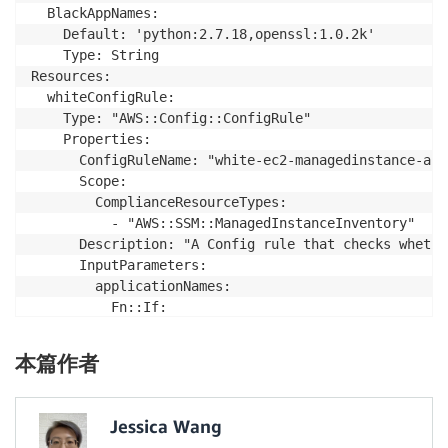
  BlackAppNames:

    Default: 'python:2.7.18,openssl:1.0.2k'

    Type: String

Resources:

  whiteConfigRule:

    Type: "AWS::Config::ConfigRule"

    Properties:

      ConfigRuleName: "white-ec2-managedinstance-app
      Scope:

        ComplianceResourceTypes:

          - "AWS::SSM::ManagedInstanceInventory"

      Description: "A Config rule that checks whethe
      InputParameters:

        applicationNames: 

          Fn::If:

          - WhiteAppNames

          - Ref: WhiteAppNames

本篇作者
          - Ref: AWS::NoValue

      Source:

        Owner: "AWS"

Jessica Wang
        SourceIdentifier: "EC2_MANAGEDINSTANCE_APPLI