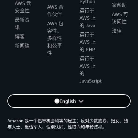
Python
AWS 云
家帮助
AWS 合
安全性
运行于
作伙伴
AWS 可
AWS 上
最新资
访问性
AWS 包
的 Java
讯
容性、
法律
运行于
博客
多样性
AWS 上
新闻稿
和公平
的 PHP
性
运行于
AWS 上
的
JavaScript
English
Amazon 是一个倡导机会均等的雇主：反对少数族裔、妇女、残
疾人士、退伍军人、性别认同、性取向和年龄歧视。