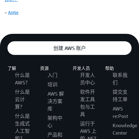
–
Antje
创建 AWS 账户
了解
资源
开发人员
帮助
什么是
入门
开发人
联系我
AWS？
员中心
们
培训
什么是
软件开
提交支
AWS 解
云计
发工具
持工单
决方案
算？
包与工
库
AWS
具
什么是
re:Post
架构中
生成式
运行于
心
Knowledge
人工智
AWS 上
Center
产品和
能？
的 .NET