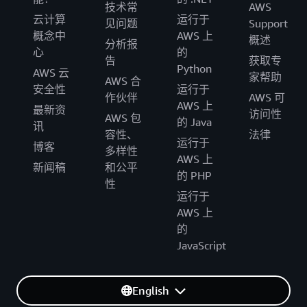
技术常
AWS
云计算
运行于
见问题
Support
概念中
AWS 上
概述
分析报
心
的
告
获取专
Python
AWS 云
家帮助
AWS 合
安全性
运行于
作伙伴
AWS 可
AWS 上
最新资
访问性
AWS 包
的 Java
讯
容性、
法律
运行于
博客
多样性
AWS 上
新闻稿
和公平
的 PHP
性
运行于
AWS 上
的
JavaScript
English