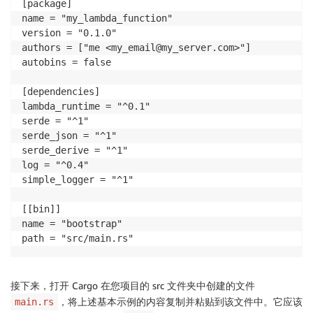
[package]

name = "my_lambda_function"

version = "0.1.0"

authors = ["me <my_email@my_server.com>"]

autobins = false

[dependencies]

lambda_runtime = "^0.1"

serde = "^1"

serde_json = "^1"

serde_derive = "^1"

log = "^0.4"

simple_logger = "^1"

[[bin]]

name = "bootstrap"

path = "src/main.rs"
接下来，打开 Cargo 在您项目的 src 文件夹中创建的文件
，将上述基本示例的内容复制并粘贴到该文件中。它应该
main.rs