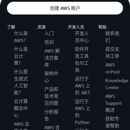
创建 AWS 账户
了解
资源
开发人员
帮助
什么是
入门
开发人
联系我
AWS？
员中心
们
培训
什么是
软件开
提交支
AWS 解
云计
发工具
持工单
决方案
算？
包与工
库
AWS
具
什么是
re:Post
架构中
生成式
运行于
心
Knowledge
人工智
AWS 上
Center
产品和
能？
的 .NET
技术常
AWS
云计算
运行于
见问题
Support
概念中
AWS 上
概述
分析报
心
的
告
获取专
Python
AWS 云
家帮助
AWS 合