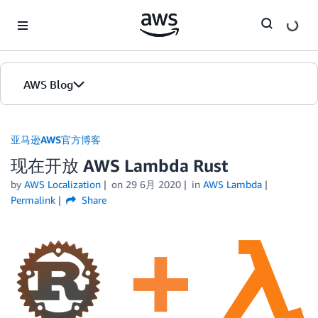
Skip to Main Content
AWS Blog
首页
亚马逊AWS官方博客
现在开放 AWS Lambda Rust
版本
by
AWS Localization
on
29 6月 2020
in
AWS Lambda
Permalink
Share