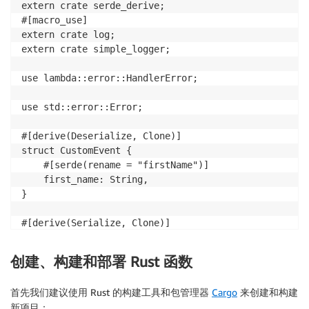
extern crate serde_derive;

#[macro_use]

extern crate log;

extern crate simple_logger;

use lambda::error::HandlerError;

use std::error::Error;

#[derive(Deserialize, Clone)]

struct CustomEvent {

    #[serde(rename = "firstName")]

    first_name: String,

}

#[derive(Serialize, Clone)]

struct CustomOutput {

    message: String,

创建、构建和部署 Rust 函数
}

首先我们建议使用 Rust 的构建工具和包管理器
Cargo
来创建和构建
fn main() -> Result<(), Box<dyn Error>> {

新项目：