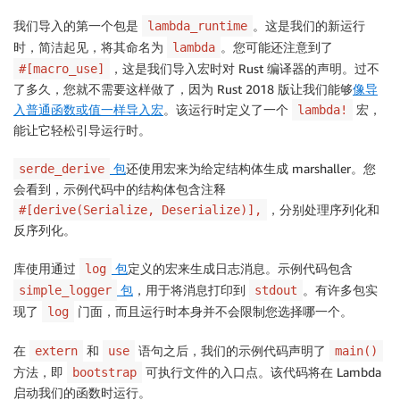
我们导入的第一个包是
。这是我们的新运行
lambda_runtime
时，简洁起见，将其命名为
。您可能还注意到了
lambda
，这是我们导入宏时对 Rust 编译器的声明。过不
#[macro_use]
了多久，您就不需要这样做了，因为 Rust 2018 版让我们能够
像导
入普通函数或值一样导入宏
。该运行时定义了一个
宏，
lambda!
能让它轻松引导运行时。
包
还使用宏来为给定结构体生成 marshaller。您
serde_derive
会看到，示例代码中的结构体包含注释
，分别处理序列化和
#[derive(Serialize, Deserialize)],
反序列化。
库使用通过
包
定义的宏来生成日志消息。示例代码包含
log
包
，用于将消息打印到
。有许多包实
simple_logger
stdout
现了
门面，而且运行时本身并不会限制您选择哪一个。
log
在
和
语句之后，我们的示例代码声明了
extern
use
main()
方法，即
可执行文件的入口点。该代码将在 Lambda
bootstrap
启动我们的函数时运行。