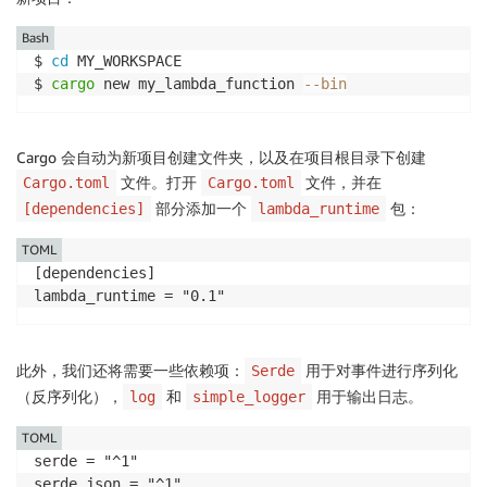
    simple_logger::init_with_level(log::Level::Info)?
    lambda!(my_handler);

Bash
$ 
cd
 MY_WORKSPACE

    Ok(())

$ 
cargo
 new my_lambda_function 
--bin
}

fn my_handler(e: CustomEvent, c: lambda::Context) ->
Cargo 会自动为新项目创建文件夹，以及在项目根目录下创建
    if e.first_name == "" {

文件。打开
文件，并在
Cargo.toml
Cargo.toml
        error!("Empty first name in request {}", c.a
        return Err(c.new_error("Empty first name"));

部分添加一个
包：
[dependencies]
lambda_runtime
    }

TOML
[dependencies]

    Ok(CustomOutput {

lambda_runtime = "0.1"
        message: format!("Hello, {}!", e.first_name),
    })

}
此外，我们还将需要一些依赖项：
用于对事件进行序列化
Serde
（反序列化），
和
用于输出日志。
log
simple_logger
TOML
serde = "^1"

serde_json = "^1"
