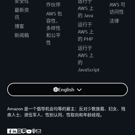
安全性
运行于
作伙伴
AWS 可
AWS 上
最新资
访问性
AWS 包
的 Java
讯
容性、
法律
运行于
博客
多样性
AWS 上
新闻稿
和公平
的 PHP
性
运行于
AWS 上
的
JavaScript
English
Amazon 是一个倡导机会均等的雇主：反对少数族裔、妇女、残
疾人士、退伍军人、性别认同、性取向和年龄歧视。