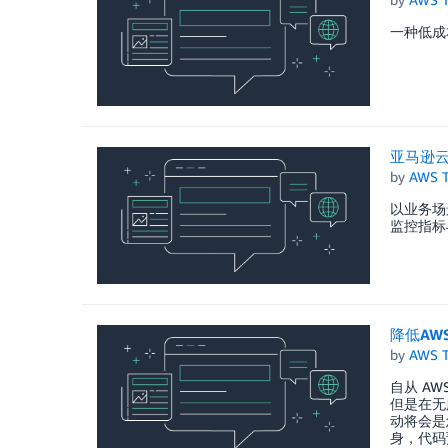
一种低成
亚马逊云
by
AWS 
以业务场
监控指标
降低AW
by
AWS 
自从 A
但是在无
动将会是
身，代码