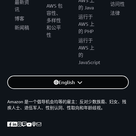
AWS 上
最新资
访问性
AWS 包
的 Java
讯
容性、
法律
运行于
博客
多样性
AWS 上
新闻稿
和公平
的 PHP
性
运行于
AWS 上
的
JavaScript
English
Amazon 是一个倡导机会均等的雇主：反对少数族裔、妇女、残
疾人士、退伍军人、性别认同、性取向和年龄歧视。