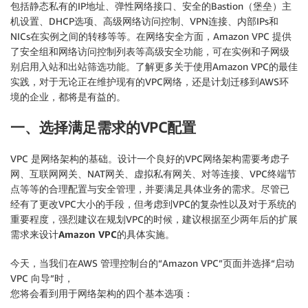
包括静态私有的IP地址、弹性网络接口、安全的Bastion（堡垒）主
机设置、DHCP选项、高级网络访问控制、VPN连接、内部IPs和
NICs在实例之间的转移等等。在网络安全方面，Amazon VPC 提供
了安全组和网络访问控制列表等高级安全功能，可在实例和子网级
别启用入站和出站筛选功能。了解更多关于使用Amazon VPC的最佳
实践，对于无论正在维护现有的VPC网络，还是计划迁移到AWS环
境的企业，都将是有益的。
一、选择满足需求的VPC配置
VPC 是网络架构的基础。设计一个良好的VPC网络架构需要考虑子
网、互联网网关、NAT网关、虚拟私有网关、对等连接、VPC终端节
点等等的合理配置与安全管理，并要满足具体业务的需求。尽管已
经有了更改VPC大小的手段，但考虑到VPC的复杂性以及对于系统的
重要程度，强烈建议在规划VPC的时候，
建议根据至少两年后的扩展
需求来设计Amazon VPC
的具体实施
。
今天，当我们在AWS 管理控制台的“Amazon VPC”页面并选择“启动
VPC 向导”时，
您将会看到用于网络架构的四个基本选项：