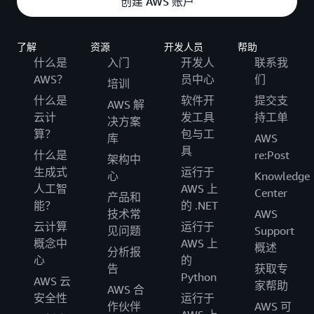
创建 AWS 账户
了解
资源
开发人员
帮助
什么是
入门
开发人
联系我
AWS？
员中心
们
培训
什么是
软件开
提交支
AWS 解
云计
发工具
持工单
决方案
算？
包与工
库
AWS
具
什么是
re:Post
架构中
生成式
运行于
心
Knowledge
人工智
AWS 上
Center
产品和
能？
的 .NET
技术常
AWS
云计算
运行于
见问题
Support
概念中
AWS 上
概述
分析报
心
的
告
获取专
Python
AWS 云
家帮助
AWS 合
安全性
运行于
作伙伴
AWS 可