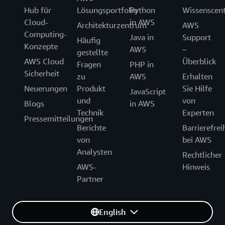
Hub für
Lösungsportfolio
Python
Wissenscen
Cloud-
in AWS
Architekturzentrum
AWS
Computing-
Java in
Support
Häufig
Konzepte
AWS
–
gestellte
AWS Cloud
Überblick
Fragen
PHP in
Sicherheit
zu
AWS
Erhalten
Neuerungen
Produkt
Sie Hilfe
JavaScript
und
von
Blogs
in AWS
Technik
Experten
Pressemitteilungen
Berichte
Barrierefrei
von
bei AWS
Analysten
Rechtlicher
AWS-
Hinweis
Partner
English