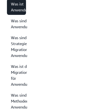
Was ist
Anwendungsmigration?
Was sind die Vorteile der
Anwendungsintegration?
Was sind
Strategien zur
Migration von
Anwendungen?
Was ist der
Migrationsprozess
für
Anwendungen?
Was sind bewährte
Methoden für die
Anwendungsmigration?