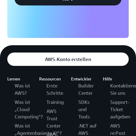
AWS-Konto erstellen
Lernen
Ressourcen
Entwickler
Hilfe
Was ist
Erste
Builder
Kontaktiere
AWS?
Schritte
Center
Sie uns
Was ist
Training
SDKs
Support-
„Cloud
und
Ticket
AWS
Computing“?
Tools
aufgeben
Trust
Was ist
Center
.NET auf
AWS
„Agentenbasierte KI“?
AWS
re:Post
AWS-