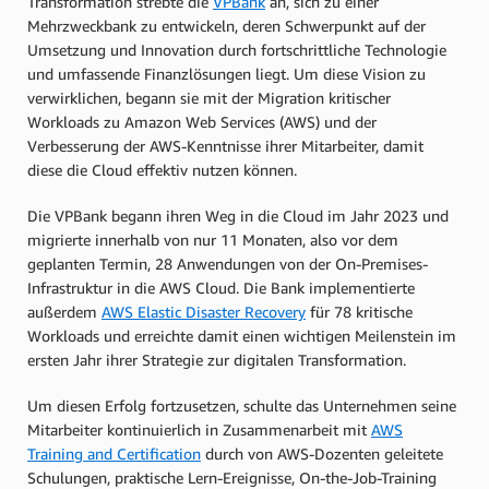
Transformation strebte die
VPBank
an, sich zu einer
Mehrzweckbank zu entwickeln, deren Schwerpunkt auf der
Umsetzung und Innovation durch fortschrittliche Technologie
und umfassende Finanzlösungen liegt. Um diese Vision zu
verwirklichen, begann sie mit der Migration kritischer
Workloads zu Amazon Web Services (AWS) und der
Verbesserung der AWS-Kenntnisse ihrer Mitarbeiter, damit
diese die Cloud effektiv nutzen können.
Die VPBank begann ihren Weg in die Cloud im Jahr 2023 und
migrierte innerhalb von nur 11 Monaten, also vor dem
geplanten Termin, 28 Anwendungen von der On-Premises-
Infrastruktur in die AWS Cloud. Die Bank implementierte
außerdem
AWS Elastic Disaster Recovery
für 78 kritische
Workloads und erreichte damit einen wichtigen Meilenstein im
ersten Jahr ihrer Strategie zur digitalen Transformation.
Um diesen Erfolg fortzusetzen, schulte das Unternehmen seine
Mitarbeiter kontinuierlich in Zusammenarbeit mit
AWS
Training and Certification
durch von AWS-Dozenten geleitete
Schulungen, praktische Lern-Ereignisse, On-the-Job-Training