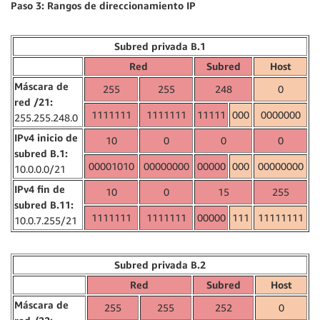
Paso 3: Rangos de direccionamiento IP
Subred privada B.1
Red
Subred
Host
Máscara de
255
255
248
0
red /21:
1111111
1111111
11111
000
0000000
255.255.248.0
IPv4 inicio de
10
0
0
0
subred B.1:
00001010
00000000
00000
000
00000000
10.0.0.0/21
IPv4 fin de
10
0
15
255
subred B.11:
1111111
1111111
00000
111
11111111
10.0.7.255/21
Subred privada B.2
Red
Subred
Host
Máscara de
255
255
252
0