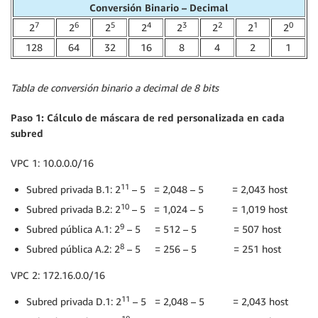
Conversión Binario – Decimal
7
6
5
4
3
2
1
0
2
2
2
2
2
2
2
2
128
64
32
16
8
4
2
1
Tabla de conversión binario a decimal de 8 bits
Paso 1: Cálculo de máscara de red personalizada en cada
subred
VPC 1: 10.0.0.0/16
11
Subred privada B.1: 2
– 5 = 2,048 – 5 = 2,043 host
10
Subred privada B.2: 2
– 5 = 1,024 – 5 = 1,019 host
9
Subred pública A.1: 2
– 5 = 512 – 5 = 507 host
8
Subred pública A.2: 2
– 5 = 256 – 5 = 251 host
VPC 2: 172.16.0.0/16
11
Subred privada D.1: 2
– 5 = 2,048 – 5 = 2,043 host