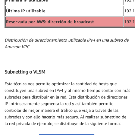
Última IP utilizable
192.1
Reservada por AWS: dirección de broadcast
192.1
Distribución de direccionamiento utilizable IPv4 en una subred de
Amazon VPC
Subnetting o VLSM
Esta técnica nos permite optimizar la cantidad de hosts que
constituyen una subred en IPv4 y al mismo tiempo contar con más
subredes para distribuir en la red. Esta distribución de direcciones
IP intrínsecamente segmenta la red y así también permite
controlar de mejor manera el tráfico que viaja a través de las
subredes y con ello hacerlo más seguro. Al realizar subnetting de
la red privada de ejemplo, se distribuye de la siguiente forma: