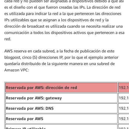
cada red y no pueden ser asignadas a dispositivos debido a que así
es el diseño con el que fueron creadas las IPs. La dirección de red
es utilizada para indicar la red a la que pertenecen las direcciones
IPs utilizables que se asignan a los dispositivos de red y la
dirección de broadcast es utilizada cuando se necesita realizar una
comunicación a todos los dispositivos activos que pertenecen a esa
red.
AWS reserva en cada subred, a la fecha de publicación de este
blogpost, cinco (5) direcciones IP, por lo que el ejemplo anterior
quedaría distribuido de la siguiente manera en una subred de
Amazon VPC:
Reservada por AWS: dirección de red
192.1
Reservada por AWS: gateway
192.1
Reservada por AWS: DNS
192.1
Reservada por AWS
192.1
Primera IP utilizable
192.1