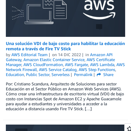
Una solución VDI de bajo costo para habilitar la educación
remota a través de Fire TV Stick
by
AWS Editorial Team
on
14 DIC 2022
in
Amazon API
Gateway
,
Amazon Elastic Container Service
,
AWS Certificate
Manager
,
AWS CloudFormation
,
AWS Fargate
,
AWS Lambda
,
AWS
Network Firewall
,
AWS Service Catalog
,
AWS Step Functions
,
Education
,
Public Sector
,
Serverless
Permalink
Share
Por: Cristiano Scandura, Arquitecto de Soluciones para sector
Educación en el Sector Público en Amazon Web Services (AWS).
Cómo crear una infraestructura de escritorio virtual (VDI) de bajo
costo con Instancias Spot de Amazon EC2 y Apache Guacamole
para ayudar a estudiantes y universidades a acceder a la
educación a distancia usando Fire TV Stick. […]