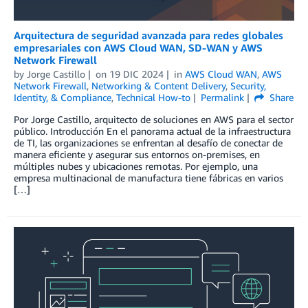
Arquitectura de seguridad avanzada para redes globales
empresariales con AWS Cloud WAN, SD-WAN y AWS
Network Firewall
by
Jorge Castillo
on
19 DIC 2024
in
AWS Cloud WAN
,
AWS
Network Firewall
,
Networking & Content Delivery
,
Security,
Identity, & Compliance
,
Technical How-to
Permalink
Share
Por Jorge Castillo, arquitecto de soluciones en AWS para el sector
público. Introducción En el panorama actual de la infraestructura
de TI, las organizaciones se enfrentan al desafío de conectar de
manera eficiente y asegurar sus entornos on-premises, en
múltiples nubes y ubicaciones remotas. Por ejemplo, una
empresa multinacional de manufactura tiene fábricas en varios
[…]