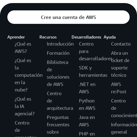
Cree una cuenta de AWS
Aprender
Recursos
Desarrolladores
Ayuda
¿Qué es
Introducción
Centro
Contacto
AWS?
para
Formación
Abra un
desarrolladores
¿Qué es
ticket de
Biblioteca
la
SDK y
soporte
de
computación
herramientas
técnico
soluciones
en la
de AWS
.NET en
AWS
nube?
AWS
re:Post
Centro
¿Qué es
de
Python
Centro
la IA
arquitectura
en AWS
de
agencial?
conocimien
Preguntas
Java en
Centro
frecuentes
AWS
Información
de
sobre
general
PHP en