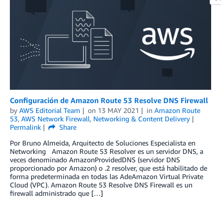
Configuración de Amazon Route 53 Resolve DNS Firewall
by
AWS Editorial Team
on
13 MAY 2021
in
Amazon Route
53
,
AWS Network Firewall
,
Networking & Content Delivery
Permalink
Share
Por Bruno Almeida, Arquitecto de Soluciones Especialista en
Networking Amazon Route 53 Resolver es un servidor DNS, a
veces denominado AmazonProvidedDNS (servidor DNS
proporcionado por Amazon) o .2 resolver, que está habilitado de
forma predeterminada en todas las AdeAmazon Virtual Private
Cloud (VPC). Amazon Route 53 Resolve DNS Firewall es un
firewall administrado que […]