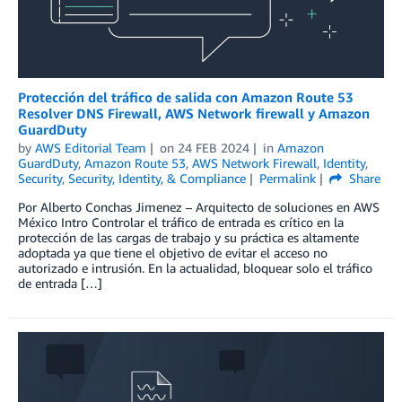
Protección del tráfico de salida con Amazon Route 53
Resolver DNS Firewall, AWS Network firewall y Amazon
GuardDuty
by
AWS Editorial Team
on
24 FEB 2024
in
Amazon
GuardDuty
,
Amazon Route 53
,
AWS Network Firewall
,
Identity
,
Security
,
Security, Identity, & Compliance
Permalink
Share
Por Alberto Conchas Jimenez – Arquitecto de soluciones en AWS
México Intro Controlar el tráfico de entrada es crítico en la
protección de las cargas de trabajo y su práctica es altamente
adoptada ya que tiene el objetivo de evitar el acceso no
autorizado e intrusión. En la actualidad, bloquear solo el tráfico
de entrada […]