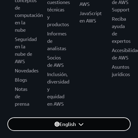
conceptos
cuestiones
de AWS
AWS
de
técnicas
Support
JavaScript
computación
y
Reciba
en AWS
en la
productos
ayuda
nube
Informes
de
Seguridad
de
expertos
en la
analistas
Accesibilida
nube de
Socios
de AWS
AWS
de AWS
Asuntos
Novedades
Inclusión,
jurídicos
Blogs
diversidad
Notas
y
de
equidad
prensa
en AWS
English