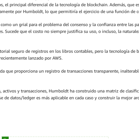
s, el principal diferencial de la tecnología de blockchain. Además, que e
amente por Humboldt, lo que permitiría el ejercicio de una función de 
como un grial para el problema del consenso y la confianza entre las part
les. Sucede que el costo no siempre justifica su uso, o incluso, la natural
storial seguro de registros en los libros contables, pero la tecnología d
 recientemente lanzado por AWS.
que proporciona un registro de transacciones transparente, inalterable
, activos y transacciones, Humboldt ha construido una matriz de clasificaci
se de datos/ledger es más aplicable en cada caso y construir la mejor arq