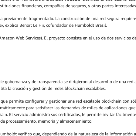
nstituciones financieras, compañías de seguros, y otras partes interesadas
 previamente fragmentado. La construcción de una red segura requiere l
s», explica Benoit Le Hir, cofundador de Humboldt Brasil.
Amazon Web Services). El proyecto consiste en el uso de dos servicios
 de gobernanza y de transparencia se dirigieron al desarrollo de una red
a la creación y gestión de redes blockchain escalables.
ue permite configurar y gestionar una red escalable blockchain con s
utomáticamente para satisfacer las demandas de miles de aplicaciones qu
ain. El servicio administra sus certificados, le permite invitar fácilmen
o de processamiento, memoria y almacenamiento.
umboldt verificó que, dependiendo de la naturaleza de la información a es