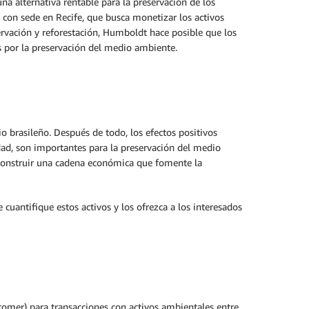
una alternativa rentable para la preservación de los
 con sede en Recife, que busca monetizar los activos
ervación y reforestación, Humboldt hace posible que los
s por la preservación del medio ambiente.
io brasileño. Después de todo, los efectos positivos
ad, son importantes para la preservación del medio
e construir una cadena económica que fomente la
cuantifique estos activos y los ofrezca a los interesados
tomer) para transacciones con activos ambientales entre