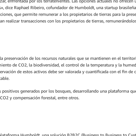
lizar, enfrentada por los terratenientes. Las opciones actuales no ofrecen 
os», dice Raphael Ribeiro, cofundador de Humboldt, una startup brasileña
ciones, que permite remunerar a los propietarios de tierras para la pres
an realizar transacciones con los propietarios de tierras, remunerándolo
la preservación de los recursos naturales que se mantienen en el territor
ento de CO2, la biodiversidad, el control de la temperatura y la humed
rvación de estos activos debe ser valorada y cuantificada con el fin d
able.
s positivos generados por los bosques, desarrollando una plataforma que 
CO2 y compensación forestal, entre otros.
la plataforma Humboldt, una solución B2B2C (Business to Business to Cus