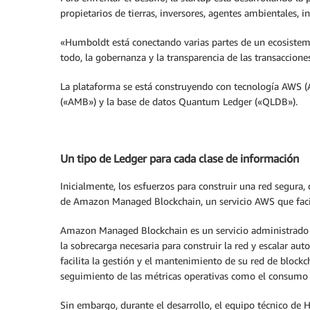
propietarios de tierras, inversores, agentes ambientales, i
«Humboldt está conectando varias partes de un ecosistema
todo, la gobernanza y la transparencia de las transaccione
La plataforma se está construyendo con tecnología AWS (
(«AMB») y la base de datos Quantum Ledger («QLDB»).
Un tipo de Ledger para cada clase de información
Inicialmente, los esfuerzos para construir una red segura,
de Amazon Managed Blockchain, un servicio AWS que facilit
Amazon Managed Blockchain es un servicio administrado q
la sobrecarga necesaria para construir la red y escalar a
facilita la gestión y el mantenimiento de su red de blockch
seguimiento de las métricas operativas como el consum
Sin embargo, durante el desarrollo, el equipo técnico de H