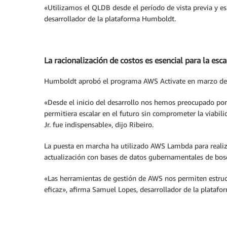
«Utilizamos el QLDB desde el período de vista previa y es
desarrollador de la plataforma Humboldt.
La racionalización de costos es esencial para la esca
Humboldt aprobó el programa AWS Activate en marzo de 2
«Desde el inicio del desarrollo nos hemos preocupado por 
permitiera escalar en el futuro sin comprometer la viabil
Jr. fue indispensable», dijo Ribeiro.
La puesta en marcha ha utilizado AWS Lambda para realiza
actualización con bases de datos gubernamentales de bosq
«Las herramientas de gestión de AWS nos permiten estruct
eficaz», afirma Samuel Lopes, desarrollador de la plataf