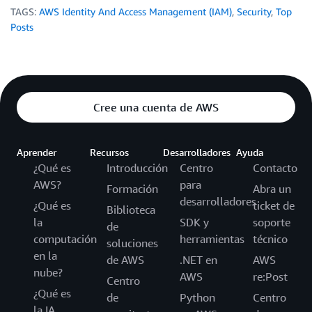
TAGS:
AWS Identity And Access Management (IAM)
,
Security
,
Top
Posts
Cree una cuenta de AWS
Aprender
Recursos
Desarrolladores
Ayuda
¿Qué es
Introducción
Centro
Contacto
AWS?
para
Formación
Abra un
desarrolladores
¿Qué es
ticket de
Biblioteca
la
SDK y
soporte
de
computación
herramientas
técnico
soluciones
en la
de AWS
.NET en
AWS
nube?
AWS
re:Post
Centro
¿Qué es
de
Python
Centro
la IA