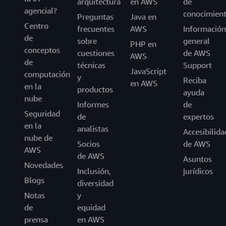
arquitectura
en AWS
de
agencial?
conocimien
Preguntas
Java en
Centro
frecuentes
AWS
Información
de
sobre
general
PHP en
conceptos
cuestiones
de AWS
AWS
de
técnicas
Support
JavaScript
computación
y
Reciba
en AWS
en la
productos
ayuda
nube
Informes
de
Seguridad
de
expertos
en la
analistas
Accesibilida
nube de
Socios
de AWS
AWS
de AWS
Asuntos
Novedades
Inclusión,
jurídicos
Blogs
diversidad
Notas
y
de
equidad
prensa
en AWS