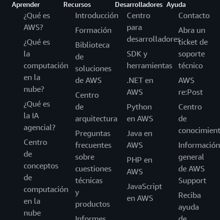
Aprender
Recursos
Desarrolladores
Ayuda
¿Qué es
Introducción
Centro
Contacto
AWS?
para
Formación
Abra un
desarrolladores
¿Qué es
ticket de
Biblioteca
la
SDK y
soporte
de
computación
herramientas
técnico
soluciones
en la
de AWS
.NET en
AWS
nube?
AWS
re:Post
Centro
¿Qué es
de
Python
Centro
la IA
arquitectura
en AWS
de
agencial?
conocimien
Preguntas
Java en
Centro
frecuentes
AWS
Información
de
sobre
general
PHP en
conceptos
cuestiones
de AWS
AWS
de
técnicas
Support
JavaScript
computación
y
Reciba
en AWS
en la
productos
ayuda
nube
Informes
de