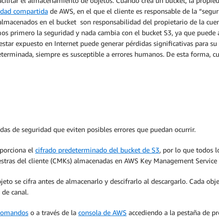
ilitar el almacenamiento de objetos. Cuando crea un bucket, la propied
idad compartida
de AWS, en el que el cliente es responsable de la “segur
 almacenados en el bucket son responsabilidad del propietario de la cue
os primero la seguridad y nada cambia con el bucket S3, ya que puede 
star expuesto en Internet puede generar pérdidas significativas para su
terminada, siempre es susceptible a errores humanos. De esta forma, c
das de seguridad que eviten posibles errores que puedan ocurrir.
oporciona el
cifrado predeterminado del bucket de S3
, por lo que todos 
aestras del cliente (CMKs) almacenadas en AWS Key Management Servic
objeto se cifra antes de almacenarlo y descifrarlo al descargarlo. Cada 
de canal.
e comandos
o a través de la
consola de AWS
accediendo a la pestaña de pr