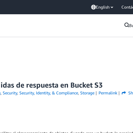
English
Contá
B
idas de respuesta en Bucket S3
g
,
Security
,
Security, Identity, & Compliance
,
Storage
Permalink
Sh