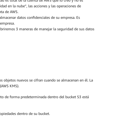
ad es total de la cuenta de AWS que lo creó y no es
idad en la nube”, las acciones y las operaciones de
nta de AWS.
almacenar datos confidenciales de su empresa. Es
 empresa.
ubriremos 3 maneras de manejar la seguridad de sus datos
los objetos nuevos se cifran cuando se almacenan en él. La
e (AWS KMS).
objeto de forma predeterminada dentro del bucket S3 está
opiedades dentro de su bucket.