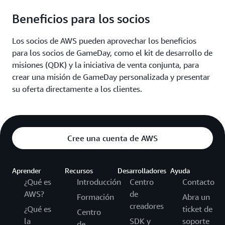
AWS Network Firewall
.
Functions
tengamos visibilidad del rendimiento de nuestras
Beneficios para los socios
aplicaciones y de que podamos reaccionar ante
eventos como la caída de las donaciones de
Los socios de AWS pueden aprovechar los beneficios
zanahorias o la reducción del rendimiento del sitio
para los socios de GameDay, como el kit de desarrollo de
web.
misiones (QDK) y la iniciativa de venta conjunta, para
crear una misión de GameDay personalizada y presentar
su oferta directamente a los clientes.
Servicios de AWS relevantes:
Amazon CloudWatch
,
AWS Lambda
,
AWS X-Ray,
Amazon Relational Database Service (Amazon RDS)
Cree una cuenta de AWS
for Db2
,
AWS Secrets Manager
,
Amazon DynamoDB
,
AWS WAF,
Amazon CloudFront
,
Amazon Managed
Service for Prometheus
,
Amazon Managed Grafana
,
Aprender
Recursos
Desarrolladores
Ayuda
Elastic Load Balancing (ELB)
¿Qué es
Introducción
Centro
Contacto
AWS?
de
Formación
Abra un
creadores
¿Qué es
ticket de
Centro
la
SDK y
soporte
de