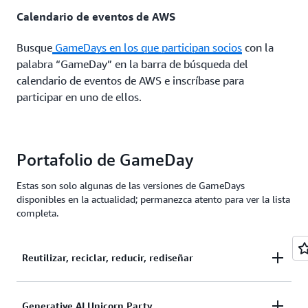
Calendario de eventos de AWS
Busque
GameDays en los que participan socios
con la
palabra “GameDay” en la barra de búsqueda del
calendario de eventos de AWS e inscríbase para
participar en uno de ellos.
Portafolio de GameDay
Estas son solo algunas de las versiones de GameDays
disponibles en la actualidad; permanezca atento para ver la lista
completa.
Reutilizar, reciclar, reducir, rediseñar
Unicorn.Rentals ha estado bajo presión después de
Generative AI Unicorn Party