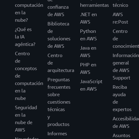
computación
herramientas
técnico
confianza
en la
de AWS
.NET en
AWS
nube?
AWS
re:Post
Biblioteca
¿Qué es
de
Python
Centro
la IA
soluciones
en AWS
de
agéntica?
de AWS
conocimien
Java en
Centro
Centro
AWS
Información
de
de
general
PHP en
conceptos
arquitectura
de AWS
AWS
de
Support
Preguntas
JavaScript
computación
frecuentes
Reciba
en AWS
en la
sobre
ayuda
nube
cuestiones
de
Seguridad
técnicas
expertos
en la
y
Accesibilida
nube de
productos
de AWS
AWS
Informes
Asuntos
Novedades