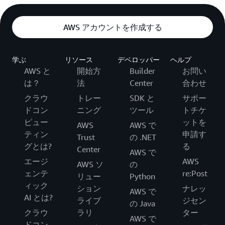
AWS アカウントを作成する
学ぶ
リソース
デベロッパー
ヘルプ
AWS と
開始方
Builder
お問い
は？
法
Center
合わせ
クラウ
トレー
SDK と
サポー
ドコン
ニング
ツール
トチケ
ピュー
ットを
AWS
AWS で
ティン
申請す
Trust
の .NET
グとは?
る
Center
AWS で
エージ
AWS
AWS ソ
の
ェンテ
re:Post
リュー
Python
ィック
ション
ナレッ
AWS で
AI とは?
ライブ
ジセン
の Java
クラウ
ラリ
ター
AWS で
ドコン