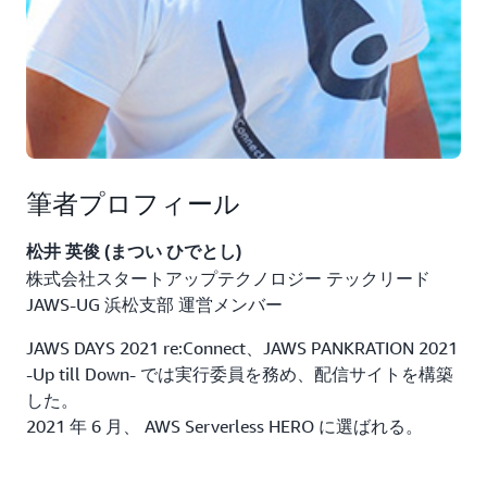
    };

  } catch(err) {

    console.log(err);

    return err;

  };

  return response;

};
筆者プロフィール
①で、リージョン全体のチャンネルの ARN を取得し
松井 英俊 (まつい ひでとし)
ています。
株式会社スタートアップテクノロジー テックリード
JAWS-UG 浜松支部 運営メンバー
②で、実際に開始されたストリーミングの視聴者数
を取得しています。
JAWS DAYS 2021 re:Connect、JAWS PANKRATION 2021
-Up till Down- では実行委員を務め、配信サイトを構築
③で、視聴者数を DynamoDB に保存するために整形
した。
しています。
2021 年 6 月、 AWS Serverless HERO に選ばれる。
④で、 DynamoDB に視聴者数を保存しています。