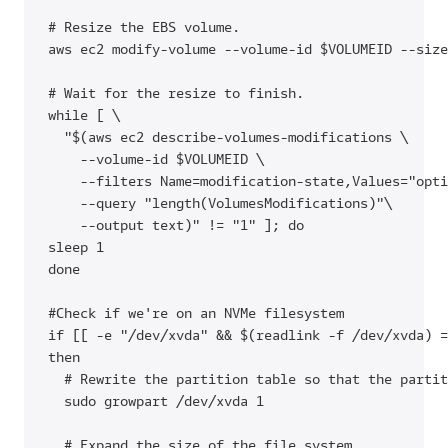
# Resize the EBS volume.

aws ec2 modify-volume --volume-id $VOLUMEID --size
# Wait for the resize to finish.

while [ \

  "$(aws ec2 describe-volumes-modifications \

    --volume-id $VOLUMEID \

    --filters Name=modification-state,Values="opti
    --query "length(VolumesModifications)"\

    --output text)" != "1" ]; do

sleep 1

done

「
」をクリックします。
Create environment
#Check if we're on an NVMe filesystem

if [[ -e "/dev/xvda" && $(readlink -f /dev/xvda) =
then

  # Rewrite the partition table so that the partit
  sudo growpart /dev/xvda 1

  # Expand the size of the file system.
