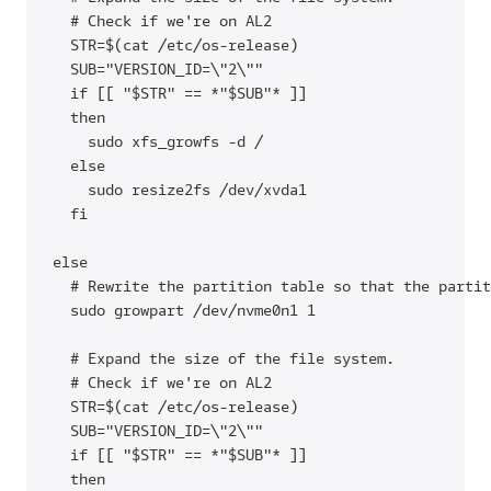
  # Check if we're on AL2

  STR=$(cat /etc/os-release)

  SUB="VERSION_ID=\"2\""

  if [[ "$STR" == *"$SUB"* ]]

  then

    sudo xfs_growfs -d /

  else

    sudo resize2fs /dev/xvda1

  fi

else

  # Rewrite the partition table so that the partit
  sudo growpart /dev/nvme0n1 1

  # Expand the size of the file system.

  # Check if we're on AL2

  STR=$(cat /etc/os-release)

  SUB="VERSION_ID=\"2\""

  if [[ "$STR" == *"$SUB"* ]]

  then
