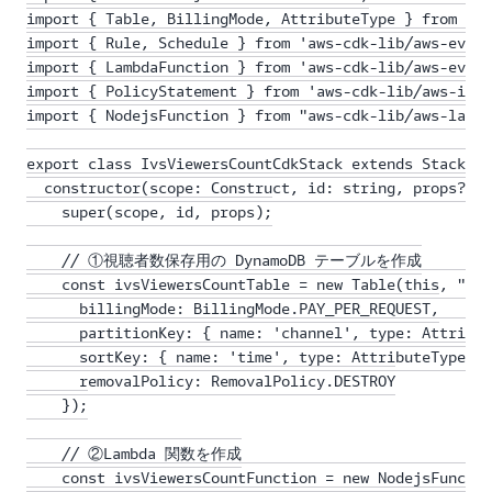
import { Table, BillingMode, AttributeType } from 'aw
import { Rule, Schedule } from 'aws-cdk-lib/aws-event
import { LambdaFunction } from 'aws-cdk-lib/aws-event
import { PolicyStatement } from 'aws-cdk-lib/aws-iam'
import { NodejsFunction } from "aws-cdk-lib/aws-lambd
export class IvsViewersCountCdkStack extends Stack {

  constructor(scope: Construct, id: string, props?: S
    super(scope, id, props);

    // ①視聴者数保存用の DynamoDB テーブルを作成

    const ivsViewersCountTable = new Table(this, "ivs
      billingMode: BillingMode.PAY_PER_REQUEST,

      partitionKey: { name: 'channel', type: Attribut
      sortKey: { name: 'time', type: AttributeType.NU
      removalPolicy: RemovalPolicy.DESTROY

    });

    // ②Lambda 関数を作成

    const ivsViewersCountFunction = new NodejsFunctio