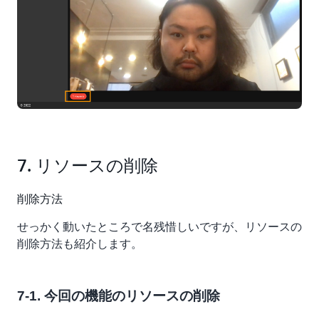
を解説していきま
viewers-count-function.handler.ts
す。
import {

  IvsClient,

  ListChannelsCommand,

  ListStreamsCommand,

  PutMetadataCommand

} from '@aws-sdk/client-ivs'

import {

7. リソースの削除
  DynamoDB,

  BatchWriteItemCommand,

削除方法
  QueryCommand

} from '@aws-sdk/client-dynamodb'

せっかく動いたところで名残惜しいですが、リソースの
削除方法も紹介します。
let response: object;

const dynamodb = new DynamoDB({});

const ivs = new IvsClient({});

7-1. 今回の機能のリソースの削除
export const handler = async () => {
