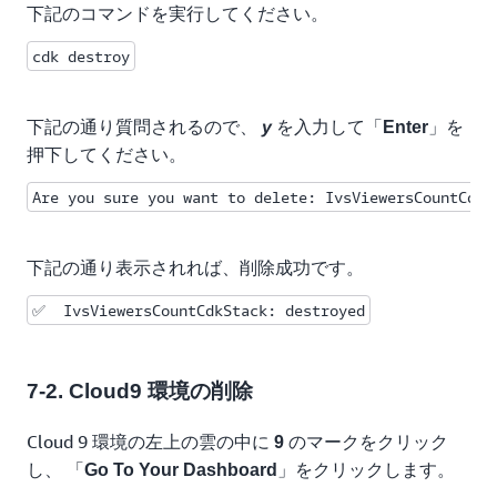
  const tableName = process.env.TABLE_NAME as string;

下記のコマンドを実行してください。
  const time = Date.now();

cdk destroy
  const counts: { [key: string]: number } = {};

  try {

下記の通り質問されるので、
を入力して「
」を
y
Enter
    // ①チャンネルを取得し、視聴者数を 0 で初期化

押下してください。
    const listChannels = new ListChannelsCommand({});

    const resListChannels = await ivs.send(listChanne
Are you sure you want to delete: IvsViewersCountCdkS
    if (resListChannels.channels) {

      resListChannels.channels.forEach(channel => {

        if (channel.arn) {

下記の通り表示されれば、削除成功です。
          counts[channel.arn] = 0;

        }

✅  IvsViewersCountCdkStack: destroyed
      });

    };

7-2. Cloud9 環境の削除
    // ②実際に開始されたストリーミングを取得し、視聴者数を取
    const listStreams = new ListStreamsCommand({});

Cloud 9 環境の左上の雲の中に
のマークをクリック
9
    const resListStreams = await ivs.send(listStreams
し、 「
」をクリックします。
Go To Your Dashboard
    if (resListStreams.streams) {
