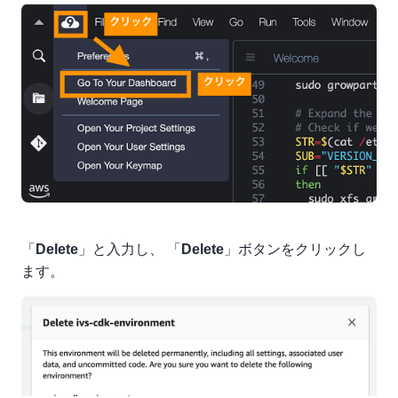
      resListStreams.streams.forEach((stream) => {

        if (stream.channelArn && stream.viewerCount) 
          counts[stream.channelArn] += stream.viewerC
        };

      });

    };

    // ③ DynamoDB に書き込みするデータを整形

    const requestItems = Object.entries(counts).map((
      PutRequest: {

        Item: {

          channel: { S: item[0] },

          time: { N: String(time) },

「
」と入力し、 「
」ボタンをクリックし
Delete
Delete
          count: { N: String(item[1]) },

ます。
        },

      },

    }));

    // ④ DynamoDB に書き込み

    const batchWriteItem = new BatchWriteItemCommand(
      RequestItems: {
