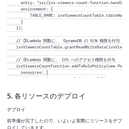
      entry: "src/ivs-viewers-count-function.handler.
      environment: {

          TABLE_NAME: ivsViewersCountTable.tableName

      }

    });

    // ③Lambda 関数に、　DynamoDB の R/W 権限を付与

    ivsViewersCountTable.grantReadWriteData(ivsViewer
    // ④Lambda 関数に、 IVS へのアクセス権限を付与

    ivsViewersCountFunction.addToRolePolicy(new Polic
      resources: [

        'arn:aws:ivs:us-east-1:*:channel/*'

      ],

      actions: [

5. 各リソースのデプロイ
        'ivs:ListChannels',

        'ivs:ListStreams',

デプロイ
        'ivs:PutMetadata'

      ]

前準備が完了したので、いよいよ実際にリソースをデプ
    }));

ロイしていきます。