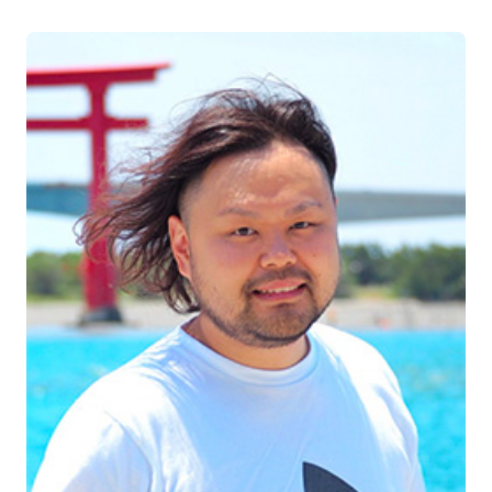
        return await dynamodb.send(query);

      })

    );

    // ⑥視聴者数を Timed Metadata として IVS に送信

    results.forEach(result => {

      if (result.Items) {

        const input = {

          channelArn: result.Items[0].channel.S,

          metadata: result.Items.map(item => item.cou
        };

        const putMetadataCommand = new PutMetadataCom
        ivs.send(putMetadataCommand);

      }

    });

    response = {

      statusCode: 200,

      body: JSON.stringify(counts),
