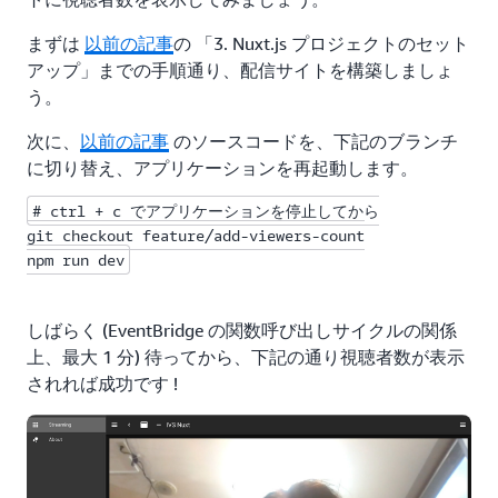
ています。
まずは
以前の記事
の 「3. Nuxt.js プロジェクトのセット
③で、 Lambda 関数に DynamoDB の R/W 権限を付
アップ」までの手順通り、配信サイトを構築しましょ
与しています。
う。
④で、 Lambda 関数に IVS へのアクセス権限を付与
次に、
以前の記事
のソースコードを、下記のブランチ
しています。
に切り替え、アプリケーションを再起動します。
# ctrl + c でアプリケーションを停止してから

resources に '
*'
arn:aws:ivs:us-east-1:*:channel/
git checkout feature/add-viewers-count

を指定していますが、これにより us-east-1 リー
npm run dev
ジョンの全ての
のチャンネルにアクセスで
IVS
きます (今回デプロイする関数コードの仕様
上、上限は 50 チャンネルまでです)。
しばらく (EventBridge の関数呼び出しサイクルの関係
上、最大 1 分) 待ってから、下記の通り視聴者数が表示
⑤で、 Lambda 関数を定期呼び出しする
されれば成功です !
EventBridge のルールを定義しています (1 分毎に実
行)。
続いて、関数コード
ivs-viewers-count-cdk/src/ivs-