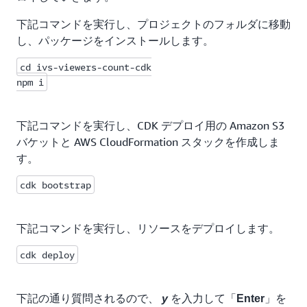
    // ⑤Lambda 関数の定期呼び出し用の EventBridge ルー
下記コマンドを実行し、プロジェクトのフォルダに移動
    new Rule(this, "ivsViewersCountRule", {

し、パッケージをインストールします。
      schedule: Schedule.rate(Duration.minutes(1)),

      targets: [

cd ivs-viewers-count-cdk

        new LambdaFunction(ivsViewersCountFunction)

npm i
      ]

    });

  }

下記コマンドを実行し、CDK デプロイ用の Amazon S3
}
バケットと AWS CloudFormation スタックを作成しま
す。
cdk bootstrap
①で、視聴者数保存用の DynamoDB テーブルを作成
しています。
下記コマンドを実行し、リソースをデプロイします。
集計等に便利なように、下記の Key を指定して
cdk deploy
います。
に、 IVS のチャンネルの ARN を
partitionKey
下記の通り質問されるので、
を入力して「
」を
y
Enter
保存するためのフィールド、
を指定
channel