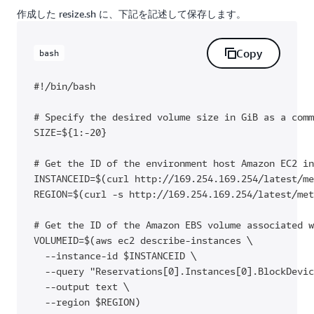
作成した resize.sh に、下記を記述して保存します。
Instance type は
を選択し、それ以外はデフォ
t3.small
Copy
ルトのまま 「
」をクリックします。
bash
Next step
#!/bin/bash

# Specify the desired volume size in GiB as a comm
SIZE=${1:-20}

# Get the ID of the environment host Amazon EC2 in
INSTANCEID=$(curl http://169.254.169.254/latest/me
REGION=$(curl -s http://169.254.169.254/latest/met
# Get the ID of the Amazon EBS volume associated w
VOLUMEID=$(aws ec2 describe-instances \

  --instance-id $INSTANCEID \

  --query "Reservations[0].Instances[0].BlockDevic
  --output text \

  --region $REGION)
