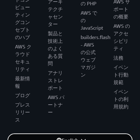
アーキ
AWS サ
の PHP
ピュー
テクチ
ポート
AWS で
ティン
ャセン
の概要
の
グコン
ター
AWS の
JavaScript
セプト
製品と
アクセ
のハブ
builders.flash
技術上
シビリ
- AWS
AWS ク
のよく
ティ
の公式
ラウド
ある質
法務
ウェブ
セキュ
問
マガジ
イベン
リティ
アナリ
ン
ト行動
最新情
ストレ
規範
報
ポート
イベン
ブログ
AWS パ
トの利
プレス
ートナ
用規約
リリー
ー
ス