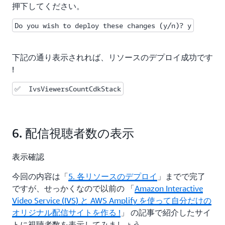
押下してください。
に、視聴者数取得時刻を保存するた
sortKey
Do you wish to deploy these changes (y/n)? y
めのフィールド、
を指定
time
今回の CDK で構築するリソース全体の作成・削
下記の通り表示されれば、リソースのデプロイ成功です
除に合わせて、テーブルも削除されるように,
!
を指
removalPolicy: RemovalPolicy.DESTROY
定しています。
✅  IvsViewersCountCdkStack
②で、 Lambda 関数を作成しています。
NodejsFunction クラスを使用して、 Lambda の
6. 配信視聴者数の表示
関数コード
src/ivs-viewers-count-
を entry に指定しています。
function.handler.ts
表示確認
これにより、 TypeScript のコードをデプロイ時
今回の内容は「
5. 各リソースのデプロイ
」までで完了
に自動的にトランスパイルしてくれます。
ですが、せっかくなので以前の 「
Amazon Interactive
environment オプションに DynamoDB のテーブ
Video Service (IVS) と AWS Amplify を使って自分だけの
ル名を指定し、環境変数から DynamoDB テーブ
オリジナル配信サイトを作る !
」 の記事で紹介したサイ
ル名を読み込み、関数からアクセスできる様にし
トに視聴者数を表示してみましょう。