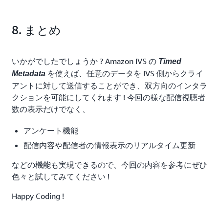
        [tableName]: requestItems,

      },

8. まとめ
    });

    await dynamodb.send(batchWriteItem);

いかがでしたでしょうか ? Amazon IVS の
    // ⑤ DynamoDB から直近5分間の視聴者数を取得

Timed
    const queries = requestItems.map(item => {

を使えば、任意のデータを IVS 側からクライ
Metadata
      return new QueryCommand({

アントに対して送信することができ、双方向のインタラ
        TableName: tableName,

これで、 Cloud 9 環境も削除されました。
クションを可能にしてくれます ! 今回の様な配信視聴者
        KeyConditionExpression: "channel = :channel",

数の表示だけでなく、
        ExpressionAttributeValues: {

          ':channel': { S: item.PutRequest.Item.chann
アンケート機能
        },

配信内容や配信者の情報表示のリアルタイム更新
        Limit: 5,

        ScanIndexForward: false

などの機能も実現できるので、今回の内容を参考にぜひ
      });

色々と試してみてください !
    });

Happy Coding !
    const results = await Promise.all(

      queries.map(async (query) => {
