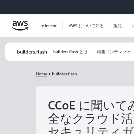
メインコンテンツに移動
re:Invent
AWS について知る
製品
builders.flash
builders.flash とは
特集コンテンツ
Home
builders.flash
CCoE に聞いてみ
全なクラウド活
セキュリティガ