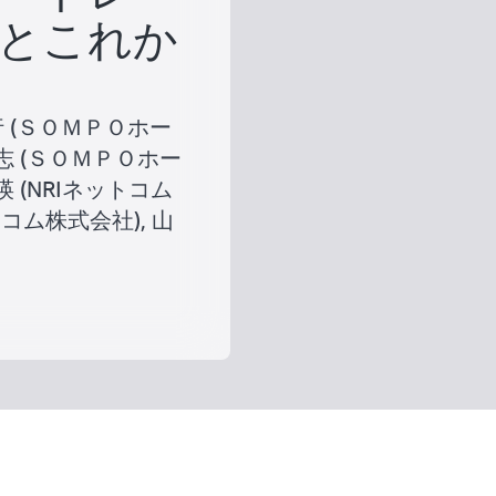
とこれか
屋 敏行 (ＳＯＭＰＯホー
志 (ＳＯＭＰＯホー
 (NRIネットコム
トコム株式会社), 山