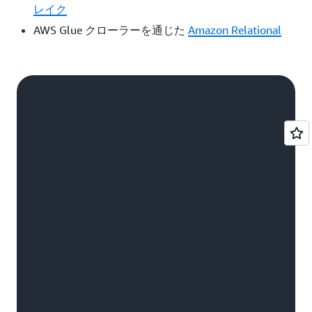
レイク
AWS Glue クローラーを通じた
Amazon Relational
Database Service
(Amazon RDS) などの AWS 目的別
データベースの多く
Snowflake、Salesforce、Google アナリティクスな
どのサードパーティーアプリケーションからデータ
を取り込むための 100 種を超える
Amazon AppFlow
コネクタ