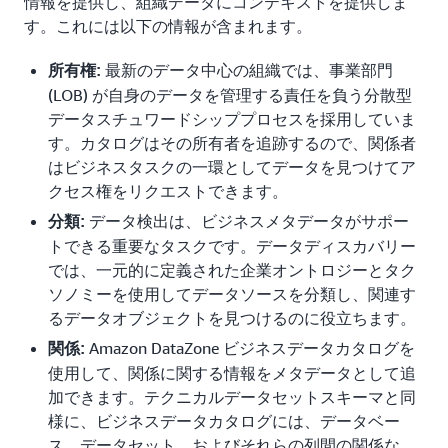
情報を提供し、組織データにコンテキストを提供しま
イベントからキャプチャされたデータリネージを視
す。これには以下の情報が含まれます。
覚化するほか、カスタムリネージマッピングをキャ
プチャすることもできます。リネージは、データプ
最新のデータ中心の組織では、事業部門
所有権:
ロデューサーがデータを共有しながら、データリネ
(LOB) が自身のデータを管理する責任を負う分散型
ージを含めるのに役立ちます。これにより、データ
データスチュワードシッププロセスを採用していま
ソースの信頼性が高まります。
す。カタログはその所有者を追跡するので、関係者
はビジネスタスクの一環としてデータを見つけてア
クセス権をリクエストできます。
データ検出は、ビジネスメタデータがサポー
分類:
トできる重要なタスクです。データディスカバリー
では、一元的に定義された企業オントロジーとタク
ソノミーを使用してデータソースを分類し、関連す
るデータオブジェクトを見つけるのに役立ちます。
Amazon DataZone ビジネスデータカタログを
関係:
使用して、関係に関する情報をメタデータとして追
加できます。テクニカルデータセットスキーマと同
様に、ビジネスデータカタログには、データベー
ス、データセット、およびそれらの列間の関係な