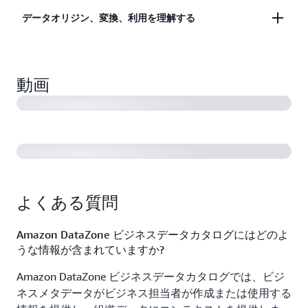
適切なデータを使用するには、データコンテキスト
構築します。標準化された用語集や用語でビジネス
アセットの正確性を維持できるため、データ利用者
は、アセットコレクションの編集、非公開化、
データオリジン、変換、利用を理解する
を理解する必要があります。Amazon DataZone
コンテキストを充実させることができます。メタデ
は自分が正しいデータを使用していることを確認で
削除、サブスクリプションの維持など、製品の
は、用語集とメタデータフォームでカタログ化され
AWS re:Invent 2023 — Amazon DataZone でビジネス
ータフォームを使用して追加のメタデータをカスタ
きます。
ライフサイクルを管理できます。また、Amazon
データアセットとその関係のマッピング、パイプラ
カタログを構築する方法 (21:37)
たすべてのデータのコンテキストを構築するのに役
マイズすることもできます。
DataZone は、データ製品ワークフローの API サ
インのトラブルシューティングと開発、データガバ
立ちます。これで、データ所有者はできるだけ多く
ポートも提供し、統合とオートメーションを容
動画
ナンスに関するプラクティスのアサーションに費や
AWS re:Invent 2023 — ビジネスコンテキストでデータ
の情報を共有して、データコンシューマーがデータ
易にします。
を理解する (55:40)
す時間を短縮します。グラフィカルなエクスペリエ
を検索、理解、購読するためのデータコンテキスト
ンスを通じて、データコンシューマーはアセットの
を設定できるようになりました。データ品質スコア
オリジンを理解します。データプロデューサーは、
は、データアセットが目的に合っているかどうかを
どのシステムまたはデータコンシューマーがデータ
データの利用者が理解するのに役立ちます。
を利用しているのかを理解することで、テーブルま
たは列に対する変更の影響を評価できます (影響分
よくある質問
析)。また、データプロデューサーは、データアセ
ットのリネージのスナップショットを確認してエラ
Amazon DataZone ビジネスデータカタログにはどのよ
ーのソースを特定することで、データの問題をトラ
うな情報が含まれていますか?
ブルシューティングすることもできます。Amazon
DataZone は、リネージ収集のオープンスタンダー
Amazon DataZone ビジネスデータカタログでは、ビジ
ドである
ネスメタデータがビジネス担当者が作成または使用する
OpenLineage