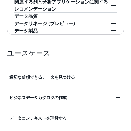
合組織レジストリとして機能し、充実したビジ
化することで、コンテキストを把握しやすくな
ファセット検索はビジネスデータカタログに加
関連する列と分析アプリケーションに関する
ネスコンテキストを追加できます。すべてのユ
り、わかりにくい技術名を扱う必要がなくなり
えて機能するため、データコンシューマーやプ
レコメンデーション
ーザーが迅速かつ容易にデータを見つけ、理解
ます。この自動化は、精度と一貫性を高めるた
ロデューサーは、テーブル名や列名などの使い
データセットごとに、最も価値のある列と分析
データ品質
し、信頼できるように、ビジネスコンテキスト
めに大規模言語モデル (LLM) によって強化され
慣れた構造情報やビジネス用語を使用してデー
で使用される可能性の高い列のリストを生成し
Amazon DataZone のデータ品質に関する統計情
データリネージ (プレビュー)
とともにデータを表示することができます。
ています。
タアセットを見つけることができます。
ます。
報を使用すると、データの利用者は AWS Glue
時間の経過に合わせてデータの動きを把握でき
データ製品
Data Quality またはサードパーティーのシステム
ます。データリネージは、データがどこから来
データアセットを、特定のビジネスユースケー
からのデータ品質に関するメトリクスを確認で
たのか、どのように変化したのか、どのように
スに合わせて定義されたパッケージ (データ製品)
きます。データの利用者は、意思決定に使用す
利用されているのかをデータ利用者が理解でき
ユースケース
にグループ化することで、カタログ作成を効率
るデータソースを信頼して、アセットを検索す
るようにすることで、信頼性と組織のデータリ
化し、データコンシューマーがデータを簡単に
る際にデータ品質のコンテキストを把握できま
テラシーを高めるのに役立ちます。データアセ
検出してサブスクライブできるようにします。
す。また、プロデューサーや IT チームは API を
ットとその関係のマッピング、パイプラインの
データプロデューサーは、関連するアセットの
適切な信頼できるデータを見つける
使用して、サードパーティーのシステムからの
トラブルシューティングと開発、データガバナ
コレクションをキュレートし、ビジネスコンテ
データ品質に関する統計情報を、コンソール外
ンスの慣行のアサーションに費やす時間を短縮
キストを追加して、データ製品ユニットとして
適切なデータを適切なコンテキストで見つけ出すこ
の統合ポータルに組み込むこともできます。デ
できます。
公開できます。これにより、データコンシュー
ビジネスデータカタログの作成
とで、インサイトを得るまでの時間を短縮できま
ータプロデューサーは、スケジュールに基づい
マーが特定のユースケースに必要なすべてのデ
す。一貫性、正確性、完全性、適時性、追跡可能性
て AWS Glue Data Quality の結果を取り込み、デ
ータアセットを見つけるプロセスが簡素化され
アセットをクロールし、(実際のデータではなく) 技
を備えており、データ品質スコアが透明である場合
ータが変化し続ける場合でもスコアが最新であ
ます。消費者は、単一の承認ワークフローを通
データコンテキストを理解する
術的なメタデータを取り込んでビジネスコンテキス
にのみ、データは信頼に足るものとなります。所有
るようにします。
じて、データ製品内のすべてのアセットをサブ
トを充実させることで、ビジネスデータカタログを
権が分散されることで、各部門または分析チームが
スクライブできます。データプロデューサー