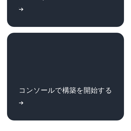
ンアップ
コンソールで構築を開始する
インイン