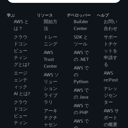
学ぶ
リソース
デベロッパー
ヘルプ
AWS と
開始方
Builder
お問い
は？
法
Center
合わせ
クラウ
トレー
SDK と
サポー
ドコン
ニング
ツール
トチケ
ピュー
ットを
AWS
AWS で
ティン
申請す
Trust
の .NET
グとは?
る
Center
AWS で
エージ
AWS
AWS ソ
の
ェンテ
re:Post
リュー
Python
ィック
ション
ナレッ
AWS で
AI とは?
ライブ
ジセン
の Java
クラウ
ラリ
ター
AWS で
ドコン
アーキ
AWS サ
の PHP
ピュー
テクチ
ポート
AWS で
ティン
ャセン
の概要
の