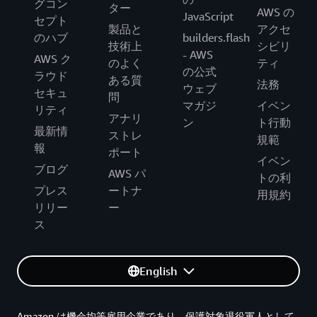
グコン
ター
AWS の
JavaScript
セプト
製品と
アクセ
のハブ
builders.flash
技術上
シビリ
- AWS
AWS ク
のよく
ティ
の公式
ラウド
ある質
法務
ウェブ
セキュ
問
マガジ
イベン
リティ
アナリ
ン
ト行動
最新情
ストレ
規範
報
ポート
イベン
ブログ
AWS パ
トの利
プレス
ートナ
用規約
リリー
ー
ス
English
Amazon は機会均等雇用企業であり、保護対象退役軍人として