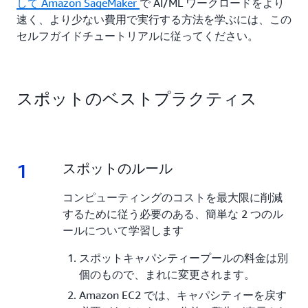
して
Amazon SageMaker
で AI/ML ワークロードをより
速く、より少ない費用で実行する方法を学ぶには、この
セルフガイドチュートリアルに従ってください。
スポットのベストプラクティス
1
1.
スポットのルール
コンピューティングのコストを最大限に削減
するために従う必要のある、簡単な 2 つのル
ールについて学習します
スポットキャパシティープールの料金は別
個のもので、まれに変更されます。
Amazon EC2 では、キャパシティーを戻す