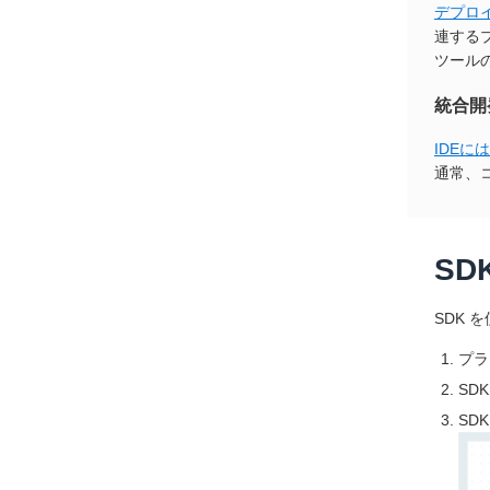
デプロ
連する
ツール
統合開発
IDEには
通常、
SD
SDK 
プラ
SD
SD