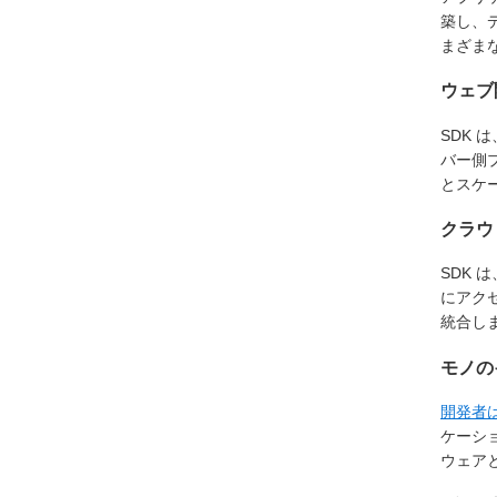
築し、デ
まざま
ウェブ
SDK 
バー側
とスケ
クラウ
SDK
にアク
統合し
モノのイ
開発者
ケーシ
ウェア