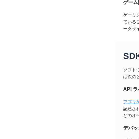
ゲーム
ゲーミ
ている
ークラ
S
ソフト
は次の
API 
アプリケ
記述され
どのオ
デバッ