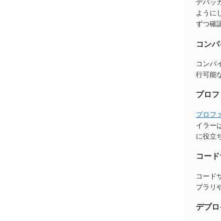
デバッ
ように
ずつ確
コンパ
コンパ
行可能
プロフ
プロフ
イラー
に役立
コード
コード
ブラリや
デプロ