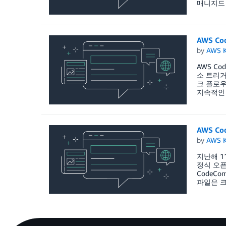
매니지드 
AWS C
by
AWS K
AWS C
소 트리거
크 플로우
지속적인 
AWS Co
by
AWS K
지난해 11
정식 오픈
CodeC
파일은 크