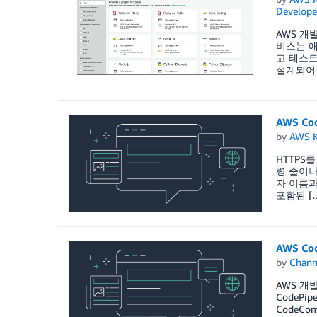
Develope
AWS 개발
비스는 애
고 테스트
설계되어 
AWS C
by
AWS K
HTTPS를
령 줄이나 
자 이름과 
포함된 [
AWS C
by
Chan
AWS 개발
CodePi
CodeC