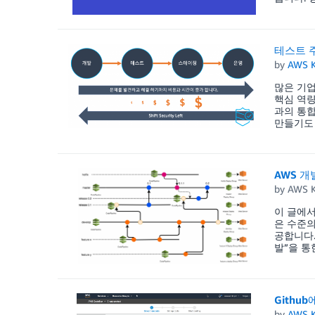
테스트 주
by
AWS K
많은 기업
핵심 역량
과의 통합
만들기도 
AWS 개
by
AWS K
이 글에서는
은 수준의
공합니다.
발”을 통
Githu
by
AWS K