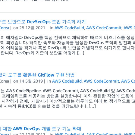
도 보안으로 DevSecOps 도입 가속화 하기
orea
on
28 12월 2021
in
AWS CodeBuild
,
AWS CodeCommit
,
AWS C
이 애자일과 DevOps를 핵심 전략으로 채택하여 빠르게 비즈니스를 성장
이 되었습니다. 하지만 속도와 자동화를 달성한 DevOps 조직의 발전과 
에 어려움을 겪거나 혹은 DevOps와 보안을 개별적으로 여기기도 합니다
합니다. DevOps와 기존의 보안을 어떻게 […]
발자 도구를 활용한 GitFlow 구현 방법
orea
on
14 5월 2019
in
AWS CodeBuild
,
AWS CodeCommit
,
AWS C
 AWS CodePipeline, AWS CodeCommit, AWS CodeBuild 및 AW
 프레임워크를 제공하는 방법을 설명합니다. 이와 관련한 작업에 도움이 되는 AW
 시작하기 전에, 개발자가 이상적으로는 하루에도 여러 번 정기적으로 코
한 지속적 통합(CI)를 연습할 것을 권장드립니다. […]
b에 대한 AWS DevOps 개발 도구 기능 확대
orea
on
20 10월 2017
in
AWS CodeBuild
,
AWS CodeCommit
,
AWS 