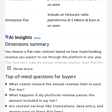
un anno
Include un fatturato nella
Enterprise Flat
piattaforma di 5 Milioni di Euro in
$
un anno
AI Insights
Info
Dimensions summary
You choose a flat-rate contract based on how much booking
revenue you expect to run through the platform in one year.
The four tiers scale by annual revenue volume. Start Flat (Solo
DMC) covers up to 50,000 Euro in yearly platform revenue.
Show more
Advanced Flat covers up to 1 million Euro. Professional Flat
Top-of-mind questions for buyers
covers up to 2 million Euro. Enterprise Flat covers up to 5
What counts toward the annual revenue limit in each
million Euro. Each tier is a fixed-price commitment. As your
flat tier?
expected annual booking volume grows, you move to the tier
What happens if my platform revenue passes the
that fits your revenue.
amount included in my tier?
Are content services like translations, data entry, and
images part of these flat fees?