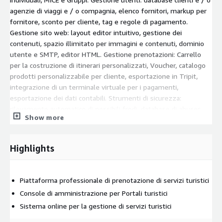
agenzie di viaggi e / o compagnia, elenco fornitori, markup per
fornitore, sconto per cliente, tag e regole di pagamento.
Gestione sito web: layout editor intuitivo, gestione dei
contenuti, spazio illimitato per immagini e contenuti, dominio
utente e SMTP, editor HTML. Gestione prenotazioni: Carrello
per la costruzione di itinerari personalizzati, Voucher, catalogo
prodotti personalizzabile per cliente, esportazione in Tripit,
integrazione di un terminale virtuale per i pagamenti,
esportazione dei dati contabili. Strumenti di sicurezza:
rilevamento automatico di possibili frodi, database di abuser
Show more
condivisi, certificato SSL di Amazon Domain, autenticazione IP
tramite PIN ed altro ancora.
Highlights
Inclusi: assistenza telefonica in Italiano, aggiornamenti
software Adalte, servizi AWS con supporto tecnico H24
Opzionale: acquisto e/o vendita di servizi via API o tramite altri
Piattaforma professionale di prenotazione di servizi turistici
Partner di Adalte
Console di amministrazione per Portali turistici
Sistema online per la gestione di servizi turistici