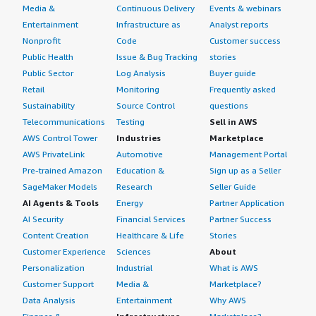
Media &
Continuous Delivery
Events & webinars
Entertainment
Infrastructure as
Analyst reports
Nonprofit
Code
Customer success
Public Health
Issue & Bug Tracking
stories
Public Sector
Log Analysis
Buyer guide
Retail
Monitoring
Frequently asked
Sustainability
Source Control
questions
Telecommunications
Testing
Sell in AWS
AWS Control Tower
Industries
Marketplace
AWS PrivateLink
Automotive
Management Portal
Pre-trained Amazon
Education &
Sign up as a Seller
SageMaker Models
Research
Seller Guide
AI Agents & Tools
Energy
Partner Application
AI Security
Financial Services
Partner Success
Content Creation
Healthcare & Life
Stories
Customer Experience
Sciences
About
Personalization
Industrial
What is AWS
Customer Support
Media &
Marketplace?
Data Analysis
Entertainment
Why AWS