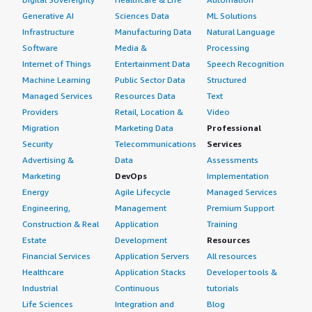
Generative AI
Sciences Data
ML Solutions
Infrastructure
Manufacturing Data
Natural Language
Software
Media &
Processing
Internet of Things
Entertainment Data
Speech Recognition
Machine Learning
Public Sector Data
Structured
Managed Services
Resources Data
Text
Providers
Retail, Location &
Video
Migration
Marketing Data
Professional
Security
Telecommunications
Services
Advertising &
Data
Assessments
Marketing
DevOps
Implementation
Energy
Agile Lifecycle
Managed Services
Engineering,
Management
Premium Support
Construction & Real
Application
Training
Estate
Development
Resources
Financial Services
Application Servers
All resources
Healthcare
Application Stacks
Developer tools &
Industrial
Continuous
tutorials
Life Sciences
Integration and
Blog