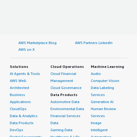
AWS Marketplace Blog
AWS Partners LinkedIn
AWS on X
Solutions
Cloud Operations
Machine Learning
AI Agents & Tools
Cloud Financial
Audio
AWS Well-
Management
Computer Vision
Architected
Cloud Governance
Data Labeling
Business
Data Products
Services
Applications
Automotive Data
Generative AI
CloudOps
Environmental Data
Human Review
Data & Analytics
Financial Services
Services
Data Products
Data
Image
DevOps
Gaming Data
Intelligent
Digital Sovereignty
Healthcare & Life
Automation