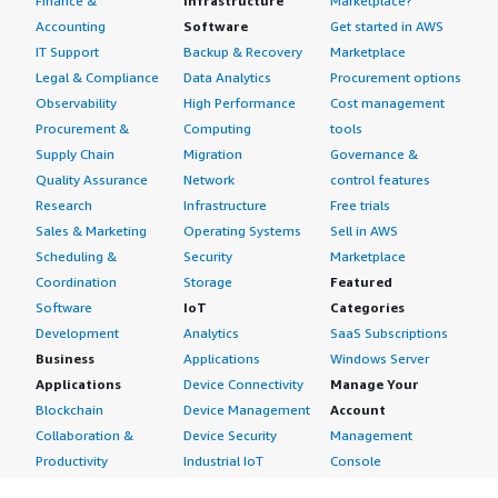
Finance &
Infrastructure
Marketplace?
Accounting
Software
Get started in AWS
IT Support
Backup & Recovery
Marketplace
Legal & Compliance
Data Analytics
Procurement options
Observability
High Performance
Cost management
Procurement &
Computing
tools
Supply Chain
Migration
Governance &
Quality Assurance
Network
control features
Research
Infrastructure
Free trials
Sales & Marketing
Operating Systems
Sell in AWS
Scheduling &
Security
Marketplace
Coordination
Storage
Featured
Software
IoT
Categories
Development
Analytics
SaaS Subscriptions
Business
Applications
Windows Server
Applications
Device Connectivity
Manage Your
Blockchain
Device Management
Account
Collaboration &
Device Security
Management
Productivity
Industrial IoT
Console
Contact Center
Smart Home & City
Billing & Cost