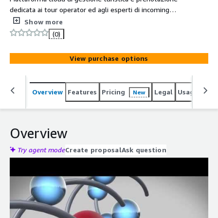
dedicata ai tour operator ed agli esperti di incoming
italiani
Show more
(0)
View purchase options
Overview
Features
Pricing
Legal
Usage
Reso
New
Overview
Try agent mode
Create proposal
Ask question