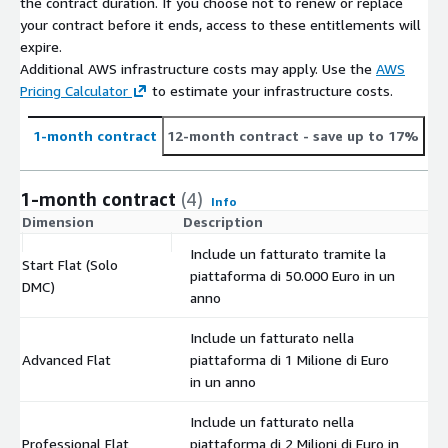
the contract duration. If you choose not to renew or replace
your contract before it ends, access to these entitlements will
expire.
Additional AWS infrastructure costs may apply. Use the
AWS
Pricing Calculator
to estimate your infrastructure costs.
1-month contract
12-month contract
- save up to 17%
1-month contract
(4)
Info
Dimension
Description
C
Include un fatturato tramite la
Start Flat (Solo
piattaforma di 50.000 Euro in un
$
DMC)
anno
Include un fatturato nella
Advanced Flat
piattaforma di 1 Milione di Euro
$
in un anno
Include un fatturato nella
Professional Flat
piattaforma di 2 Milioni di Euro in
$