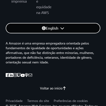
imprensa
e
equidade
na AWS
English
A Amazon é uma empresa empregadora orientada pelos
fundamentos de igualdade de oportunidades e ações
afirmativas, que não faz distinção entre minorias, mulheres,
portadores de deficiência, veteranos, identidade de gênero,
orientação sexual nem idade.
Voltar ao início
Privacidade
Termos do site
Preferências de cookies
© 2025, Amazon Web Services, Inc. ou suas afiliadas. Todos os