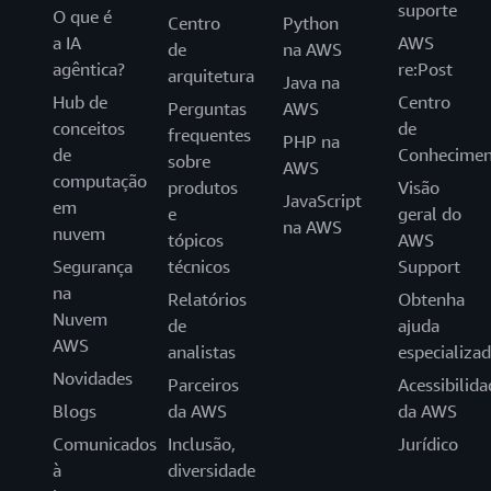
suporte
O que é
Centro
Python
a IA
AWS
de
na AWS
agêntica?
re:Post
arquitetura
Java na
Hub de
Centro
Perguntas
AWS
conceitos
de
frequentes
PHP na
de
Conhecimen
sobre
AWS
computação
produtos
Visão
JavaScript
em
e
geral do
na AWS
nuvem
tópicos
AWS
Segurança
técnicos
Support
na
Relatórios
Obtenha
Nuvem
de
ajuda
AWS
analistas
especializa
Novidades
Parceiros
Acessibilida
Blogs
da AWS
da AWS
Comunicados
Inclusão,
Jurídico
à
diversidade