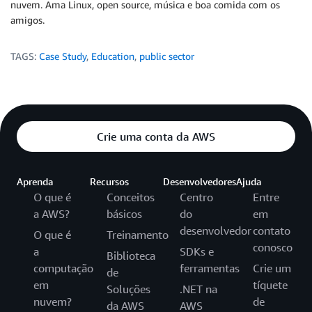
nuvem. Ama Linux, open source, música e boa comida com os
amigos.
TAGS:
Case Study
,
Education
,
public sector
Crie uma conta da AWS
Aprenda
Recursos
Desenvolvedores
Ajuda
O que é
Conceitos
Centro
Entre
a AWS?
básicos
do
em
desenvolvedor
contato
O que é
Treinamento
conosco
a
SDKs e
Biblioteca
computação
ferramentas
Crie um
de
em
tíquete
Soluções
.NET na
nuvem?
de
da AWS
AWS