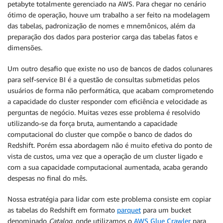
petabyte totalmente gerenciado na AWS. Para chegar no cenário
ótimo de operação, houve um trabalho a ser feito na modelagem
das tabelas, padronização de nomes e mnemônicos, além da
preparação dos dados para posterior carga das tabelas fatos e
dimensões.
Um outro desafio que existe no uso de bancos de dados colunares
para self-service BI é a questão de consultas submetidas pelos
usuários de forma não performática, que acabam comprometendo
a capacidade do cluster responder com eficiência e velocidade as
perguntas de negócio. Muitas vezes esse problema é resolvido
utilizando-se da força bruta, aumentando a capacidade
computacional do cluster que compõe o banco de dados do
Redshift. Porém essa abordagem não é muito efetiva do ponto de
vista de custos, uma vez que a operação de um cluster ligado e
com a sua capacidade computacional aumentada, acaba gerando
despesas no final do mês.
Nossa estratégia para lidar com este problema consiste em copiar
as tabelas do Redshift em formato
parquet
para um bucket
denominado
Catalog
, onde utilizamos o
AWS Glue Crawler
para