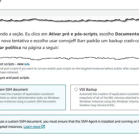
ando a seção. Eu clico em
Ativar pré e pós-scripts
, escolho
Documento
ova tentativa e escolho usar comojeff Barr padrão um backup crash-con
ar política
na página a seguir: