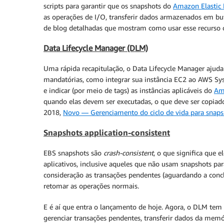
scripts para garantir que os snapshots do
Amazon Elastic 
as operações de I/O, transferir dados armazenados em b
de blog detalhadas que mostram como usar esse recurso
Data Lifecycle Manager (DLM)
Uma rápida recapitulação, o Data Lifecycle Manager ajuda
mandatórias, como integrar sua instância EC2 ao AWS Sys
e indicar (por meio de tags) as instâncias aplicáveis do
Am
quando elas devem ser executadas, o que deve ser copiad
2018,
Novo — Gerenciamento do ciclo de vida para sna
Snapshots application-consistent
EBS snapshots são
crash-consistent
, o que significa que 
aplicativos, inclusive aqueles que não usam snapshots pa
consideração as transações pendentes (aguardando a con
retomar as operações normais.
E é aí que entra o lançamento de hoje. Agora, o DLM tem 
gerenciar transações pendentes, transferir dados da mem