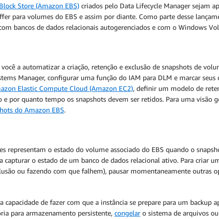
Block Store (Amazon EBS)
criados pelo Data Lifecycle Manager sejam ap
uffer para volumes do EBS e assim por diante. Como parte desse lanç
 com bancos de dados relacionais autogerenciados e com o Windows Vo
 você a automatizar a criação, retenção e exclusão de snapshots de vo
tems Manager, configurar uma função do IAM para DLM e marcar seus do
azon Elastic Compute Cloud (Amazon EC2)
, definir um modelo de reten
o e por quanto tempo os snapshots devem ser retidos. Para uma visão 
pshots do Amazon EBS
.
eles representam o estado do volume associado do EBS quando o snapshot 
ra capturar o estado de um banco de dados relacional ativo. Para criar 
clusão ou fazendo com que falhem), pausar momentaneamente outras oper
a capacidade de fazer com que a instância se prepare para um backup ap
ória para armazenamento persistente,
congelar
o sistema de arquivos ou