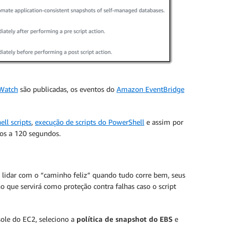
Watch
são publicadas, os eventos do
Amazon EventBridge
ell scripts
,
execução de scripts do PowerShell
e assim por
dos a 120 segundos.
e lidar com o “caminho feliz” quando tudo corre bem, seus
o que servirá como proteção contra falhas caso o script
ole do EC2, seleciono a
política de snapshot do EBS
e