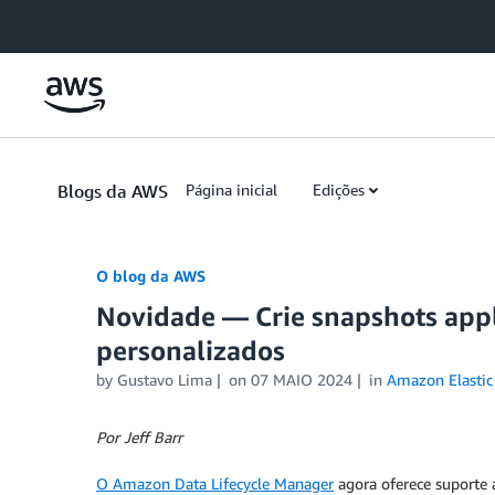
Skip to Main Content
Blogs da AWS
Página inicial
Edições
O blog da AWS
Novidade — Crie snapshots appl
personalizados
by
Gustavo Lima
on
07 MAIO 2024
in
Amazon Elastic
Por Jeff Barr
O Amazon Data Lifecycle Manager
agora oferece suporte 