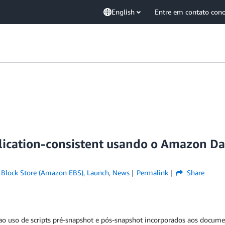
English
Entre em contato con
ication-consistent usando o Amazon Dat
 Block Store (Amazon EBS)
,
Launch
,
News
Permalink
Share
ao uso de scripts pré-snapshot e pós-snapshot incorporados aos docum