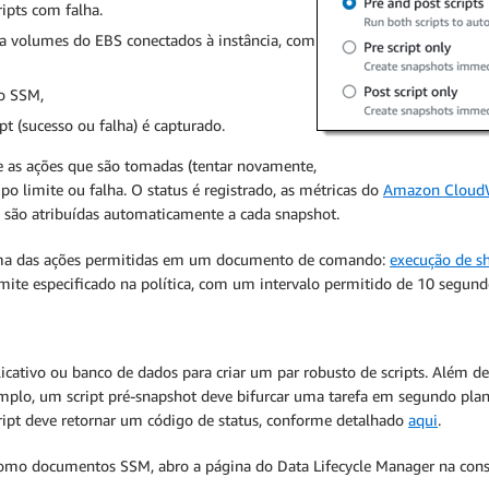
ipts com falha.
ra volumes do EBS conectados à instância, com
to SSM,
t (sucesso ou falha) é capturado.
e as ações que são tomadas (tentar novamente,
o limite ou falha. O status é registrado, as métricas do
Amazon Cloud
 são atribuídas automaticamente a cada snapshot.
 uma das ações permitidas em um documento de comando:
execução de sh
mite especificado na política, com um intervalo permitido de 10 segun
cativo ou banco de dados para criar um par robusto de scripts. Além d
xemplo, um script pré-snapshot deve bifurcar uma tarefa em segundo plan
ipt deve retornar um código de status, conforme detalhado
aqui
.
 como documentos SSM, abro a página do Data Lifecycle Manager na cons