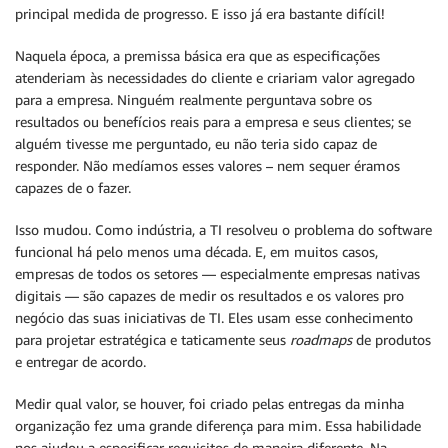
principal medida de progresso. E isso já era bastante difícil!
Naquela época, a premissa básica era que as especificações
atenderiam às necessidades do cliente e criariam valor agregado
para a empresa. Ninguém realmente perguntava sobre os
resultados ou benefícios reais para a empresa e seus clientes; se
alguém tivesse me perguntado, eu não teria sido capaz de
responder. Não medíamos esses valores – nem sequer éramos
capazes de o fazer.
Isso mudou. Como indústria, a TI resolveu o problema do software
funcional há pelo menos uma década. E, em muitos casos,
empresas de todos os setores — especialmente empresas nativas
digitais — são capazes de medir os resultados e os valores pro
negócio das suas iniciativas de TI. Eles usam esse conhecimento
para projetar estratégica e taticamente seus
roadmaps
de produtos
e entregar de acordo.
Medir qual valor, se houver, foi criado pelas entregas da minha
organização fez uma grande diferença para mim. Essa habilidade
nos ajudou a especificar requisitos de maneira diferente. Na