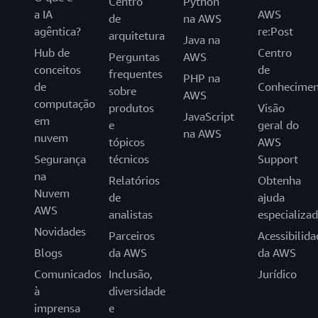
Centro
Python
a IA
AWS
de
na AWS
agêntica?
re:Post
arquitetura
Java na
Hub de
Centro
Perguntas
AWS
conceitos
de
frequentes
PHP na
de
Conhecimen
sobre
AWS
computação
produtos
Visão
JavaScript
em
e
geral do
na AWS
nuvem
tópicos
AWS
Segurança
técnicos
Support
na
Relatórios
Obtenha
Nuvem
de
ajuda
AWS
analistas
especializa
Novidades
Parceiros
Acessibilida
Blogs
da AWS
da AWS
Comunicados
Inclusão,
Jurídico
à
diversidade
imprensa
e