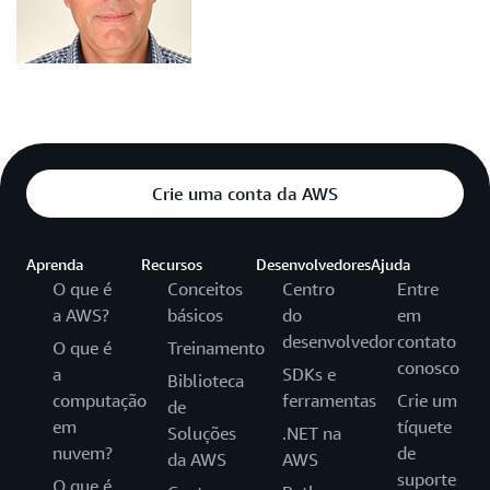
Crie uma conta da AWS
Aprenda
Recursos
Desenvolvedores
Ajuda
O que é
Conceitos
Centro
Entre
a AWS?
básicos
do
em
desenvolvedor
contato
O que é
Treinamento
conosco
a
SDKs e
Biblioteca
computação
ferramentas
Crie um
de
em
tíquete
Soluções
.NET na
nuvem?
de
da AWS
AWS
suporte
O que é