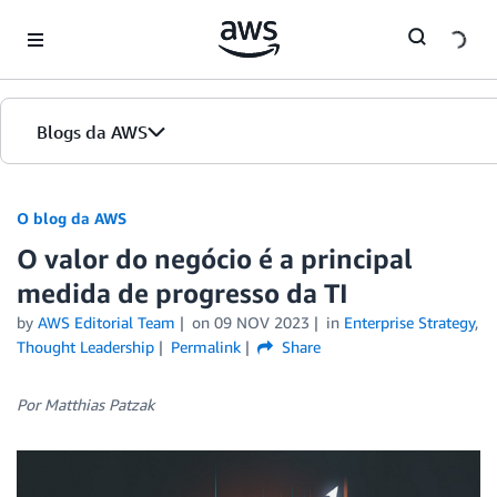
Skip to Main Content
Blogs da AWS
Página inicial
O blog da AWS
O valor do negócio é a principal
Edições
medida de progresso da TI
by
AWS Editorial Team
on
09 NOV 2023
in
Enterprise Strategy
,
Thought Leadership
Permalink
Share
Por Matthias Patzak