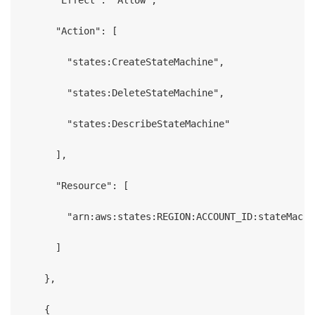
      "Action": [

        "states:CreateStateMachine",

        "states:DeleteStateMachine",

        "states:DescribeStateMachine"

      ],

      "Resource": [

        "arn:aws:states:REGION:ACCOUNT_ID:stateMachi
      ]

    },

    {
