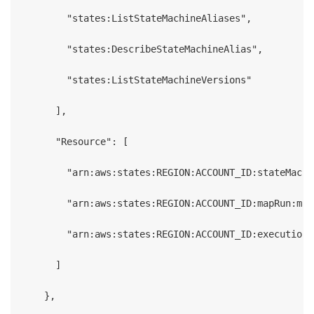
        "states:ListStateMachineAliases",

        "states:DescribeStateMachineAlias",

        "states:ListStateMachineVersions"

      ],

      "Resource": [

        "arn:aws:states:REGION:ACCOUNT_ID:stateMachi
        "arn:aws:states:REGION:ACCOUNT_ID:mapRun:mas
        "arn:aws:states:REGION:ACCOUNT_ID:execution:
      ]

    },
