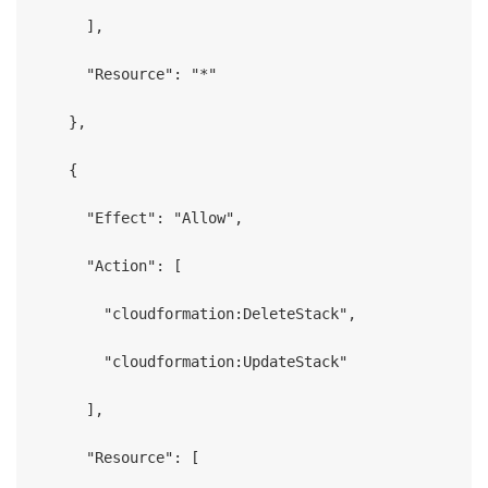
      ],

      "Resource": "*"

    },

    {

      "Effect": "Allow",

      "Action": [

        "cloudformation:DeleteStack",

        "cloudformation:UpdateStack"

      ],

      "Resource": [
