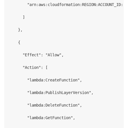
        "arn:aws:cloudformation:REGION:ACCOUNT_ID:st
      ]

    },

    {

      "Effect": "Allow",

      "Action": [

        "lambda:CreateFunction",

        "lambda:PublishLayerVersion",

        "lambda:DeleteFunction",

        "lambda:GetFunction",
