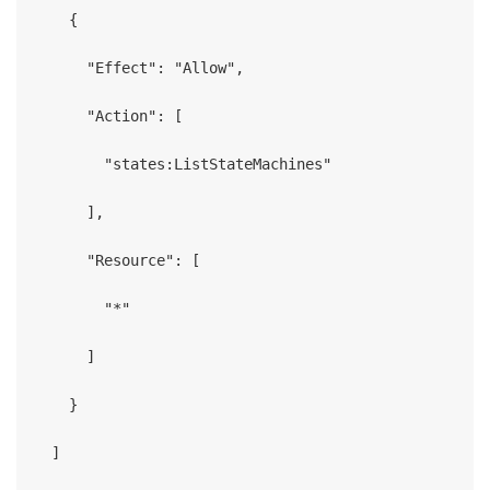
    {

      "Effect": "Allow",

      "Action": [

        "states:ListStateMachines"

      ],

      "Resource": [

        "*"

      ]

    }

  ]
