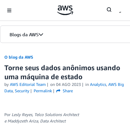
Skip to Main Content
Blogs da AWS
Página inicial
O blog da AWS
Torne seus dados anônimos usando
Edições
uma máquina de estado
by
AWS Editorial Team
on
04 AGO 2023
in
Analytics
,
AWS Big
Data
,
Security
Permalink
Share
Por
Lesly Reyes, Telco Solutions
Architect
e Maddyzeth Ariza, Data Architect