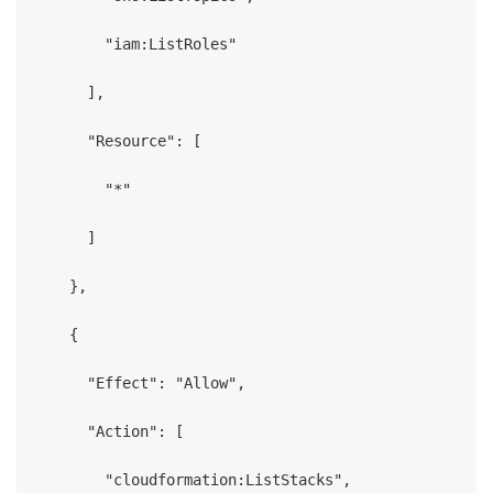
        "iam:ListRoles"

      ],

      "Resource": [

        "*"

      ]

    },

    {

      "Effect": "Allow",

      "Action": [

        "cloudformation:ListStacks",
