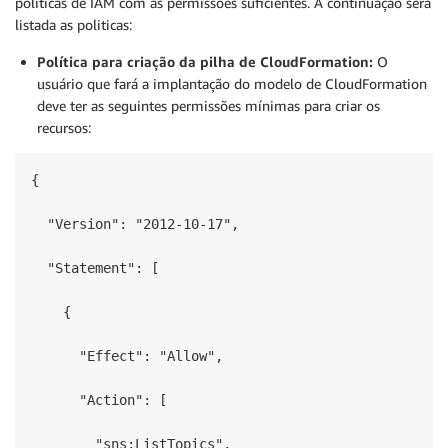
politicas de IAM com as permissões suficientes. A continuação será
listada as politicas:
Política para criação da pilha de CloudFormation:
O
usuário que fará a implantação do modelo de CloudFormation
deve ter as seguintes permissões mínimas para criar os
recursos:
{

  "Version": "2012-10-17",

  "Statement": [

    {

      "Effect": "Allow",

      "Action": [

        "sns:ListTopics",
