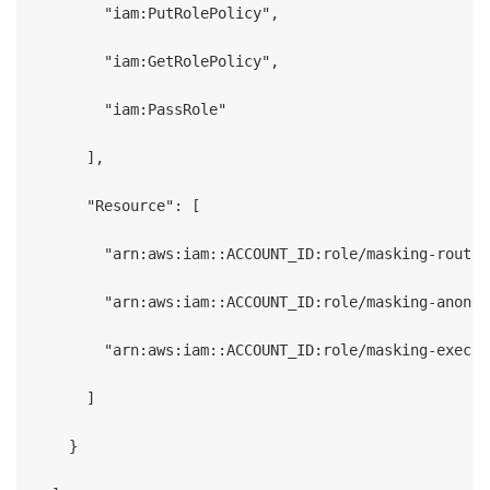
        "iam:PutRolePolicy",

        "iam:GetRolePolicy",

        "iam:PassRole"

      ],

      "Resource": [

        "arn:aws:iam::ACCOUNT_ID:role/masking-routin
        "arn:aws:iam::ACCOUNT_ID:role/masking-anonym
        "arn:aws:iam::ACCOUNT_ID:role/masking-execut
      ]

    }
