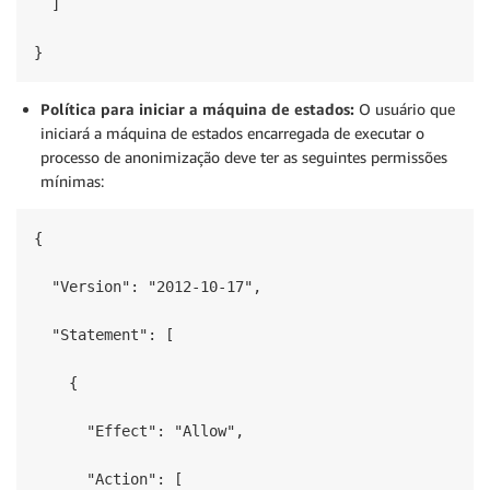
  ]

}
Política para iniciar a máquina de estados:
O usuário que
iniciará a máquina de estados encarregada de executar o
processo de anonimização deve ter as seguintes permissões
mínimas:
{

  "Version": "2012-10-17",

  "Statement": [

    {

      "Effect": "Allow",

      "Action": [
