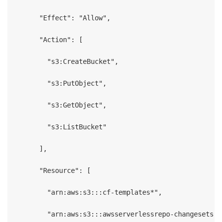
      "Effect": "Allow",

      "Action": [

        "s3:CreateBucket",

        "s3:PutObject",

        "s3:GetObject",

        "s3:ListBucket"

      ],

      "Resource": [

        "arn:aws:s3:::cf-templates*",

        "arn:aws:s3:::awsserverlessrepo-changesets*"
