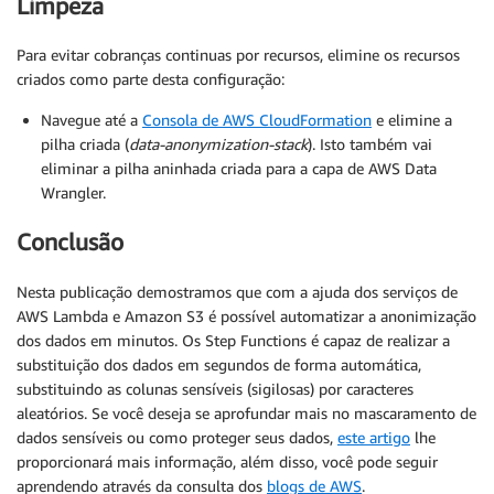
Limpeza
Para evitar cobranças continuas por recursos, elimine os recursos
criados como parte desta configuração:
Navegue até a
Consola de AWS CloudFormation
e elimine a
pilha criada (
data-anonymization-stack
). Isto também vai
eliminar a pilha aninhada criada para a capa de AWS Data
Wrangler.
Conclusão
Nesta publicação demostramos que com a ajuda dos serviços de
AWS Lambda e Amazon S3 é possível automatizar a anonimização
dos dados em minutos. Os Step Functions é capaz de realizar a
substituição dos dados em segundos de forma automática,
substituindo as colunas sensíveis (sigilosas) por caracteres
aleatórios. Se você deseja se aprofundar mais no mascaramento de
dados sensíveis ou como proteger seus dados,
este artigo
lhe
proporcionará mais informação, além disso, você pode seguir
aprendendo através da consulta dos
blogs de AWS
.