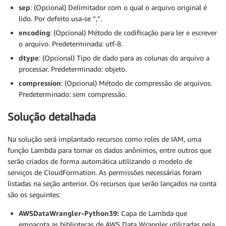
sep
: (Opcional) Delimitador com o qual o arquivo original é
lido. Por defeito usa-se “,”.
encoding
: (Opcional) Método de codificação para ler e escrever
o arquivo. Predeterminada: utf-8.
dtype
: (Opcional) Tipo de dado para as colunas do arquivo a
processar. Predeterminado: objeto.
compression
: (Opcional) Método de compressão de arquivos.
Predeterminado: sem compressão.
Solução detalhada
Na solução será implantado recursos como roles de IAM, uma
função Lambda para tornar os dados anônimos, entre outros que
serão criados de forma automática utilizando o modelo de
serviços de CloudFormation. As permissões necessárias foram
listadas na seção anterior. Os recursos que serão lançados na conta
são os seguintes:
AWSDataWrangler-Python39:
Capa de Lambda que
empacota as bibliotecas de AWS Data Wrangler utilizadas pela