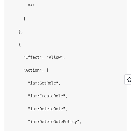
        "*"

      ]

    },

    {

      "Effect": "Allow",

      "Action": [

        "iam:GetRole",

        "iam:CreateRole",

        "iam:DeleteRole",

        "iam:DeleteRolePolicy",
