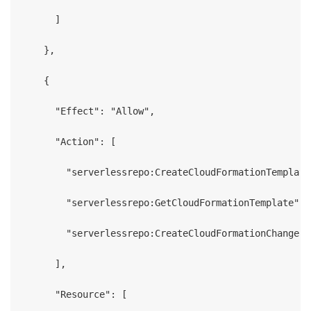
      ]

    },

    {

      "Effect": "Allow",

      "Action": [

        "serverlessrepo:CreateCloudFormationTemplate"
        "serverlessrepo:GetCloudFormationTemplate",

        "serverlessrepo:CreateCloudFormationChangeSet
      ],

      "Resource": [
