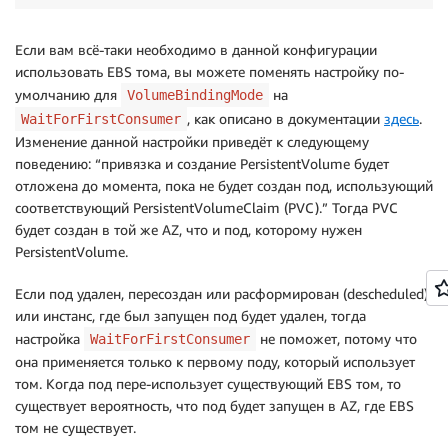
Если вам всё-таки необходимо в данной конфигурации
использовать EBS тома, вы можете поменять настройку по-
умолчанию для
на
VolumeBindingMode
, как описано в документации
здесь
.
WaitForFirstConsumer
Изменение данной настройки приведёт к следующему
поведению: “привязка и создание PersistentVolume будет
отложена до момента, пока не будет создан под, использующий
соответствующий PersistentVolumeClaim (PVC).” Тогда PVC
будет создан в той же AZ, что и под, которому нужен
PersistentVolume.
Если под удален, пересоздан или расформирован (descheduled),
или инстанс, где был запущен под будет удален, тогда
настройка
не поможет, потому что
WaitForFirstConsumer
она применяется только к первому поду, который использует
том. Когда под пере-использует существующий EBS том, то
существует вероятность, что под будет запущен в AZ, где EBS
том не существует.