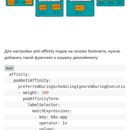
Для настройки anti-affinity подов на основе hostname, нужно
добавить такой фрагмент к вашему деплойменту:
Bash
affinity:

  podAntiAffinity:

    preferredDuringSchedulingIgnoredDuringExecution:

    - weight: 
100
      podAffinityTerm:

        labelSelector:

          matchExpressions:

           - key: k8s-app

             operator: In

             values:
