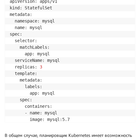
apiVersion: apps/v1

kind: StatefulSet

metadata:

  namespace: mysql

  name: mysql

spec:

  selector:

    matchLabels:

      app: mysql

  serviceName: mysql

  replicas: 
3
  template:

    metadata:

      labels:

        app: mysql

    spec:

      containers:

      - name: mysql

        image: mysql:5.7

        volumeMounts:

        - name: data

В общем случае, планировщик Kubernetes имеет возможность
          mountPath: /var/lib/mysql
