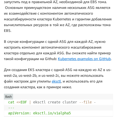
запустить под в правильной AZ, необходимой для EBS тома.
          subPath: mysql

Основным преимуществом наличия нескольких ASG является
  volumeClaimTemplates:

их взаимодействие с компонентом автоматического
  - metadata:

масштабируемости кластера Kubernetes и гарантии добавления
      name: data

вычислительных ресурсов в той же AZ, где расположены тома
    spec:

EBS.
      accessModes: 
[
"ReadWriteOnce"
]
      storageClassName: mysql-gp2

В случае конфигурации с одной ASG для каждой AZ, нужно
      resources:

настроить компонент автоматического масштабирования
        requests:

кластера отдельно для каждой ASG. Вы сможете найти пример
          storage: 10Gi
такой конфигурации на Github:
Kubernetes examples on GitHub
.
Для создания EKS кластера c одной ASG на каждую из AZ в us-
west-2a, us-west-2b, и us-west-2c, вы можете использовать
файл настроек для утилиты
eksctl
, и использовать его для
создания кластера, как в примере ниже.
Bash
cat
<<
EOF
|
 eksctl create cluster 
--file
 -
---

apiVersion: eksctl.io/v1alpha5
