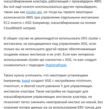
масштабирования кластера, работающий с провайдером AWS.
Вы всё ещё можете воспользоваться другим провайдером,
таким как как
cluster-api
, но тогда вы теряете некоторые
возможности AWS при управлении отдельными инстансами
EC2 вместо с ASG (например, масштабирование на основе
CloudWatch метрик).
В общем случае не рекомендуется использовать EKS cluster с
инстансами, не находящимися под управлением ASG, если
только вы не используете другой сервис обеспечивающих
создание новых инстансов и их учёт. Если вам интересно
использование cluster-api совместно с ASG, то вам следует
ознакомиться с подходом
MachinePools
.
Также нужно учитывать, что некоторые установщики
(например,
kops
) создают ASG с настройками minimum,
maximum, и desired count равными
1
для управляющих
инстансов кластера. Такая настройка не подходит для
масштабирования управляющих инстансов кластера, но
позволяет легко заменить неисправный инстанс на новый, без
опасения потери данных из-за использования EBS томов для