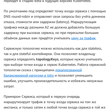
перейдёт в стадию Beta в будущих версиях Kubernetes.
По умолчанию под определяет точку входа сервиса с помощью
DNS round-robin и отправляет свои запросы без учёта доменов
отказа, стоимости или задержки (latency). Маршрутизация
трафика между разными AZ не должна добавлять большую
задержку при вызовах сервиса, но при пересылке больших
объёмов данных вам придётся учитывать
цену за трафик
.
Сервисную топологию можно использовать как для stateless,
так и для stateful контейнеров. Она позволяет владельцу
сервиса определять
topologyKeys
, которые нужно учитывать
при выборе точки входа в сервис Kubernetes. Работа сервисной
топологии схожа с принципами
локализованной
балансировкой нагрузки в Istio
и позволяет уменьшить
ошибки, улучшить производительность и избежать ненужных
затрат.
Примером Сервиса, который в первую очередь
маршрутизирует трафик в точку входа сервиса на том же
инстансе, и только затем к любой точке входа сервиса в той же