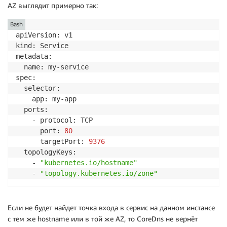
AZ выглядит примерно так:
Bash
apiVersion: v1

kind: Service

metadata:

  name: my-service

spec:

  selector:

    app: my-app

  ports:

    - protocol: TCP

      port: 
80
      targetPort: 
9376
  topologyKeys:

    - 
"kubernetes.io/hostname"
    - 
"topology.kubernetes.io/zone"
Если не будет найдет точка входа в сервис на данном инстансе
с тем же hostname или в той же AZ, то CoreDns не вернёт