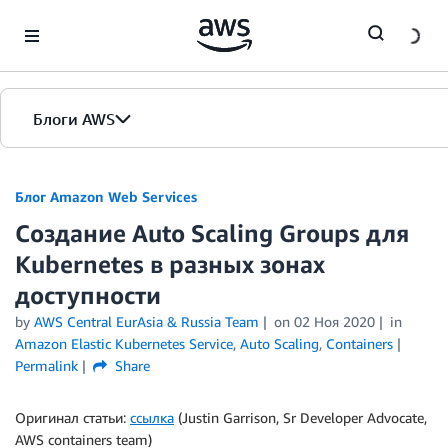
Skip to Main Content
Блоги AWS
Главная страница
Блог Amazon Web Services
Создание Auto Scaling Groups для
Версии
Kubernetes в разных зонах
доступности
by
AWS Central EurAsia & Russia Team
on
02 Ноя 2020
in
Amazon Elastic Kubernetes Service
,
Auto Scaling
,
Containers
Permalink
Share
Оригинал статьи:
ссылка
(Justin Garrison, Sr Developer Advocate,
AWS containers team)