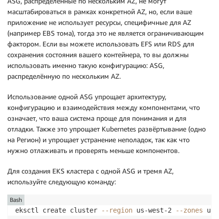
ASG, распределённые по нескольким AZ, не могут
масштабироваться в рамках конкретной AZ, но, если ваше
приложение не использует ресурсы, специфичные для AZ
(например EBS тома), тогда это не является ограничивающим
фактором. Если вы можете использовать EFS или RDS для
сохранения состояния вашего контейнера, то вы должны
использовать именно такую конфигурацию: ASG,
распределённую по нескольким AZ.
Использование одной ASG упрощает архитектуру,
конфигурацию и взаимодействия между компонентами, что
означает, что ваша система проще для понимания и для
отладки. Также это упрощает Kubernetes развёртывание (одно
на Регион) и упрощает устранение неполадок, так как что
нужно отлаживать и проверять меньше компонентов.
Для создания EKS кластера с одной ASG и тремя AZ,
используйте следующую команду:
Bash
eksctl create cluster 
--region
 us-west-2 
--zones
 us-