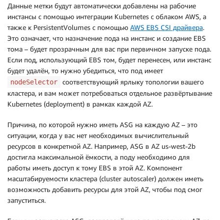
Данные метки будут автоматически добавлены на рабочие
инстансы с помощью интеграции Kubernetes с облаком AWS, а
также к PersistentVolumes с помощью
AWS EBS CSI драйвера
.
Это означает, что назначение пода на инстанс и создание EBS
тома – будет прозрачным для вас при первичном запуске пода.
Если под, использующий EBS том, будет перенесен, или инстанс
будет удалён, то нужно убедиться, что под имеет
соответствующий ярлыку топологии вашего
nodeSelector
кластера, и вам может потребоваться отдельное развёртывание
Kubernetes (deployment) в рамках каждой AZ.
Причина, по которой нужно иметь ASG на каждую AZ – это
ситуации, когда у вас нет необходимых вычислительный
ресурсов в конкретной AZ. Например, ASG в AZ us-west-2b
достигла максимальной ёмкости, а поду необходимо для
работы иметь доступ к тому EBS в этой AZ. Компонент
масштабируемости кластера (cluster autoscaler) должен иметь
возможность добавить ресурсы для этой AZ, чтобы под смог
запуститься.