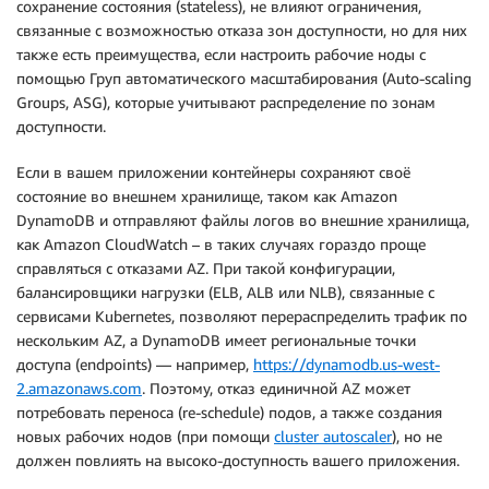
сохранение состояния (stateless), не влияют ограничения,
связанные с возможностью отказа зон доступности, но для них
также есть преимущества, если настроить рабочие ноды с
помощью Груп автоматического масштабирования (Auto-scaling
Groups, ASG), которые учитывают распределение по зонам
доступности.
Если в вашем приложении контейнеры сохраняют своё
состояние во внешнем хранилище, таком как Amazon
DynamoDB и отправляют файлы логов во внешние хранилища,
как Amazon CloudWatch – в таких случаях гораздо проще
справляться с отказами AZ. При такой конфигурации,
балансировщики нагрузки (ELB, ALB или NLB), связанные с
сервисами Kubernetes, позволяют перераспределить трафик по
нескольким AZ, а DynamoDB имеет региональные точки
доступа (endpoints) — например,
https://dynamodb.us-west-
2.amazonaws.com
. Поэтому, отказ единичной AZ может
потребовать переноса (re-schedule) подов, а также создания
новых рабочих нодов (при помощи
cluster autoscaler
), но не
должен повлиять на высоко-доступность вашего приложения.