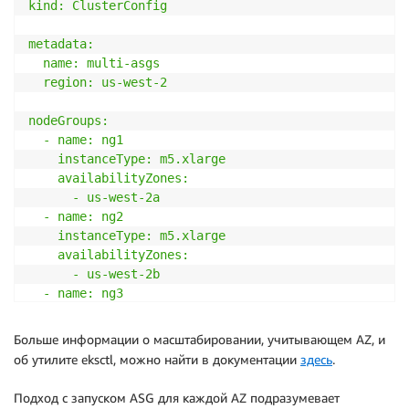
kind: ClusterConfig

metadata:

  name: multi-asgs

  region: us-west-2

nodeGroups:

  - name: ng1

    instanceType: m5.xlarge

    availabilityZones:

      - us-west-2a

  - name: ng2

    instanceType: m5.xlarge

    availabilityZones:

      - us-west-2b

  - name: ng3

    instanceType: m5.xlarge

    availabilityZones:

Больше информации о масштабировании, учитывающем AZ, и
      - us-west-2c

об утилите eksctl, можно найти в документации
здесь
.
EOF
Подход с запуском ASG для каждой AZ подразумевает