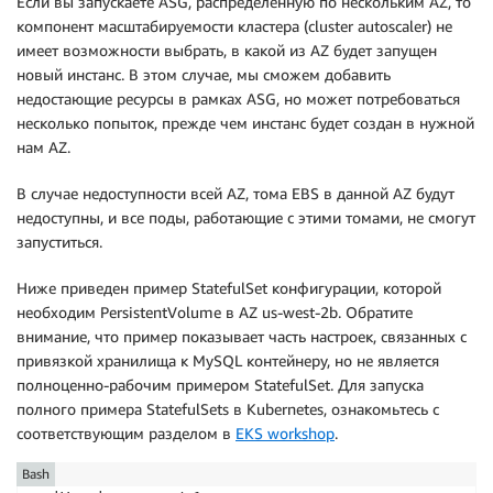
Если вы запускаете ASG, распределённую по нескольким AZ, то
компонент масштабируемости кластера (cluster autoscaler) не
имеет возможности выбрать, в какой из AZ будет запущен
новый инстанс. В этом случае, мы сможем добавить
недостающие ресурсы в рамках ASG, но может потребоваться
несколько попыток, прежде чем инстанс будет создан в нужной
нам AZ.
В случае недоступности всей AZ, тома EBS в данной AZ будут
недоступны, и все поды, работающие с этими томами, не смогут
запуститься.
Ниже приведен пример StatefulSet конфигурации, которой
необходим PersistentVolume в AZ us-west-2b. Обратите
внимание, что пример показывает часть настроек, связанных с
привязкой хранилища к MySQL контейнеру, но не является
полноценно-рабочим примером StatefulSet. Для запуска
полного примера StatefulSets в Kubernetes, ознакомьтесь с
соответствующим разделом в
EKS workshop
.
Bash