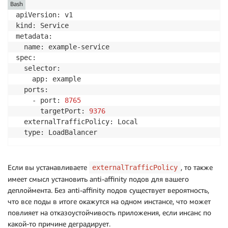
Bash
apiVersion: v1

kind: Service

metadata:

  name: example-service

spec:

  selector:

    app: example

  ports:

    - port: 
8765
      targetPort: 
9376
  externalTrafficPolicy: Local

  type: LoadBalancer
Если вы устанавливаете
, то также
externalTrafficPolicy
имеет смысл установить anti-affinity подов для вашего
деплоймента. Без anti-affinity подов существует вероятность,
что все поды в итоге окажутся на одном инстансе, что может
повлияет на отказоустойчивость приложения, если инсанс по
какой-то причине деградирует.