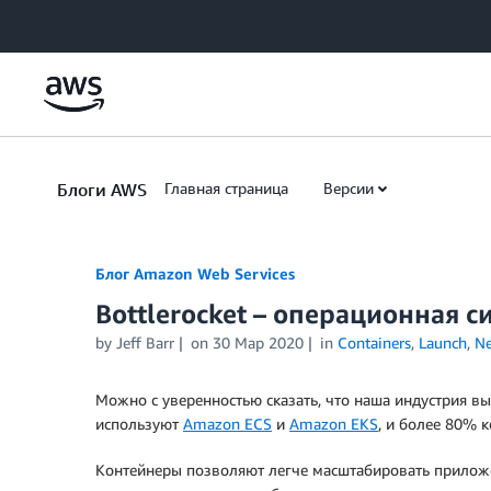
Skip to Main Content
Блоги AWS
Главная страница
Версии
Блог Amazon Web Services
Bottlerocket – операционная 
by Jeff Barr
on
30 Мар 2020
in
Containers
,
Launch
,
N
Можно с уверенностью сказать, что наша индустрия в
используют
Amazon ECS
и
Amazon EKS
, и более 80% 
Контейнеры позволяют легче масштабировать приложени