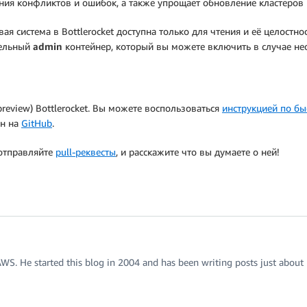
ния конфликтов и ошибок, а также упрощает обновление кластеров 
я система в Bottlerocket доступна только для чтения и её целостн
дельный
admin
контейнер, который вы можете включить в случае нео
eview) Bottlerocket. Вы можете воспользоваться
инструкцией по бы
ен на
GitHub
.
отправляйте
pull-реквесты
, и расскажите что вы думаете о ней!
 AWS. He started this blog in 2004 and has been writing posts just about 