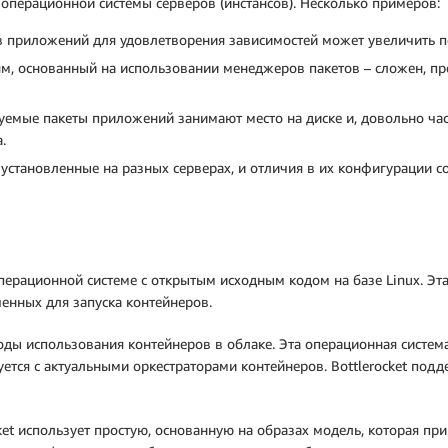
операционной системы серверов (инстансов). Несколько примеров:
в приложений для удовлетворения зависимостей может увеличить по
м, основанный на использовании менеджеров пакетов – сложен, п
емые пакеты приложений занимают место на диске и, довольно част
.
установленные на разных серверах, и отличия в их конфигурации со
перационной системе с открытым исходным кодом на базе Linux. Эт
енных для запуска контейнеров.
годы использования контейнеров в облаке. Эта операционная систе
уется с актуальными оркестраторами контейнеров. Bottlerocket под
ket использует простую, основанную на образах модель, которая п