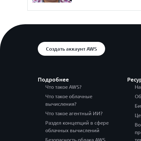
Создать аккаунт AWS
Подробнее
Ресу
Что такое AWS?
На
Что такое облачные
Об
вычисления?
Би
Что такое агентный ИИ?
Це
Раздел концепций в сфере
Во
облачных вычислений
пр
Безопасность облака AWS
те