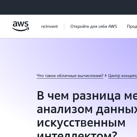
Перейти к главному контенту
re:Invent
Откройте для себя AWS
Прод
Что такое облачные вычисления?
Центр концеп
В чем разница м
анализом данны
искусственным
интеллектом?