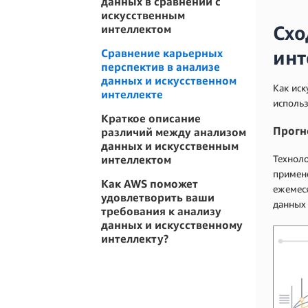
данных в сравнении с
искусственным
Схо
интеллектом
Сравнение карьерных
инт
перспектив в анализе
данных и искусственном
Как иск
интеллекте
исполь
Краткое описание
Прогн
различий между анализом
данных и искусственным
Техноло
интеллектом
примене
Как AWS поможет
ежемес
удовлетворить ваши
данных
требования к анализу
данных и искусственному
интеллекту?