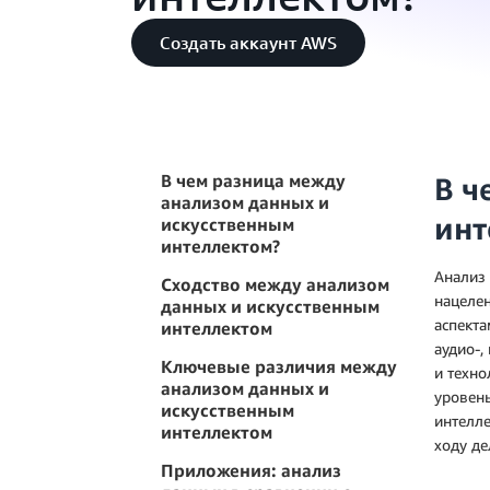
Создать аккаунт AWS
В чем разница между
В ч
анализом данных и
инт
искусственным
интеллектом?
Анализ 
Сходство между анализом
нацеле
данных и искусственным
аспекта
интеллектом
аудио-,
Ключевые различия между
и техно
анализом данных и
уровень
искусственным
интелле
интеллектом
ходу де
Приложения: анализ