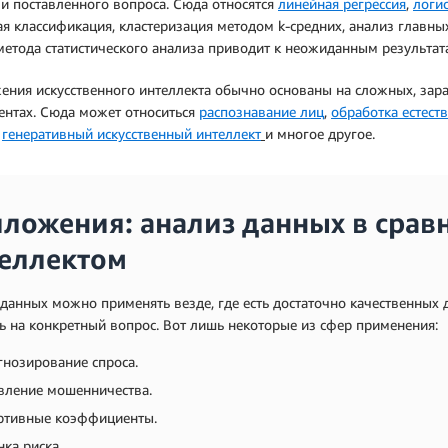
и поставленного вопроса. Сюда относятся
линейная регрессия
,
логис
я классификация, кластеризация методом k-средних, анализ главн
етода статистического анализа приводит к неожиданным результат
ния искусственного интеллекта обычно основаны на сложных, зар
ентах. Сюда может относиться
распознавание лиц
,
обработка естест
,
генеративный искусственный интеллект
и многое другое.
ложения: анализ данных в срав
еллектом
данных можно применять везде, где есть достаточно качественных 
ь на конкретный вопрос. Вот лишь некоторые из сфер применения:
гнозирование спроса.
вление мошенничества.
ртивные коэффициенты.
ка риска.