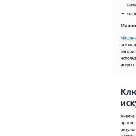
низк
соз
Машин
Машинн
все мод
алгорит
использ
искусст
Клю
иск
Анализ 
прогно
результ
методы 