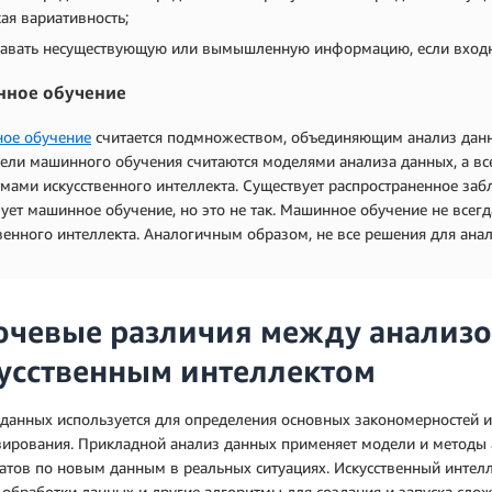
ая вариативность;
давать несуществующую или вымышленную информацию, если вхо
ное обучение
ое обучение
считается подмножеством, объединяющим анализ данных
ели машинного обучения считаются моделями анализа данных, а в
мами искусственного интеллекта. Существует распространенное заб
ует машинное обучение, но это не так. Машинное обучение не всег
венного интеллекта. Аналогичным образом, не все решения для ан
чевые различия между анализо
усственным интеллектом
данных используется для определения основных закономерностей и
зирования. Прикладной анализ данных применяет модели и методы 
атов по новым данным в реальных ситуациях. Искусственный интелл
обработки данных и другие алгоритмы для создания и запуска сл