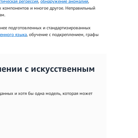
тическая регрессия
,
обнаружение аномалий
,
ых компонентов и многое другое. Неправильный
ам.
анее подготовленных и стандартизированных
венного языка
, обучение с подкреплением, графы
нении с искусственным
данных и хотя бы одна модель, которая может