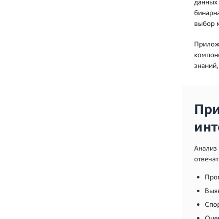
данных 
бинарна
выбор м
Приложе
компон
знаний
При
инт
Анализ 
отвечат
Про
Выя
Спо
Оцен