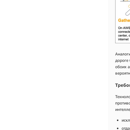
Аналоги
дороге 
обоих а
вероят
Требо
Техноло
противо
интелле
искл
отда