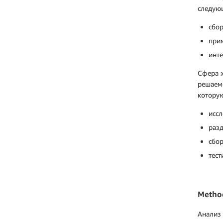
следую
сбор
при
инте
Сфера ж
решаемо
котору
иссл
раз
сбор
тест
Metho
Анализ 