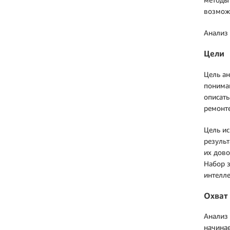
возмож
Анализ 
Цели
Цель ан
пониман
описать
ремонте
Цель ис
результ
их дово
Набор з
интелле
Охват
Анализ 
начинае