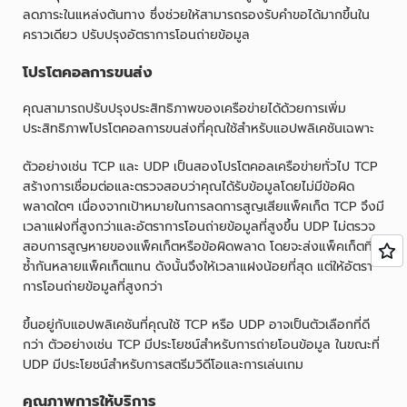
ลดภาระในแหล่งต้นทาง ซึ่งช่วยให้สามารถรองรับคำขอได้มากขึ้นใน
คราวเดียว ปรับปรุงอัตราการโอนถ่ายข้อมูล
โปรโตคอลการขนส่ง
คุณสามารถปรับปรุงประสิทธิภาพของเครือข่ายได้ด้วยการเพิ่ม
ประสิทธิภาพโปรโตคอลการขนส่งที่คุณใช้สำหรับแอปพลิเคชันเฉพาะ
ตัวอย่างเช่น TCP และ UDP เป็นสองโปรโตคอลเครือข่ายทั่วไป TCP
สร้างการเชื่อมต่อและตรวจสอบว่าคุณได้รับข้อมูลโดยไม่มีข้อผิด
พลาดใดๆ เนื่องจากเป้าหมายในการลดการสูญเสียแพ็คเก็ต TCP จึงมี
เวลาแฝงที่สูงกว่าและอัตราการโอนถ่ายข้อมูลที่สูงขึ้น UDP ไม่ตรวจ
สอบการสูญหายของแพ็คเก็ตหรือข้อผิดพลาด โดยจะส่งแพ็คเก็ตที่
ซ้ำกันหลายแพ็คเก็ตแทน ดังนั้นจึงให้เวลาแฝงน้อยที่สุด แต่ให้อัตรา
การโอนถ่ายข้อมูลที่สูงกว่า
ขึ้นอยู่กับแอปพลิเคชันที่คุณใช้ TCP หรือ UDP อาจเป็นตัวเลือกที่ดี
กว่า ตัวอย่างเช่น TCP มีประโยชน์สำหรับการถ่ายโอนข้อมูล ในขณะที่
UDP มีประโยชน์สำหรับการสตรีมวิดีโอและการเล่นเกม
คุณภาพการให้บริการ