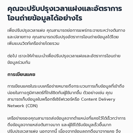
คุณจะปรับปรุงเวลาแฝงและอัตราการ
โอนถ่ายข้อมูลได้อย่างไร
เพื่อปรับปรุงเวลาแฝง คุณสามารถย่อการแพร่กระจายระหว่างต้นทาง
และปลายทาง คุณสามารถปรับปรุงอัตราการโอนถ่ายข้อมูลได้โดย
เพิ่มแบนวิดท์เครือข่ายโดยรวม
ต่อไป เราจะให้คำแนะนำเพื่อปรับปรุงเวลาแฝงและอัตราการโอนถ่าย
ข้อมูลร่วมกัน
การเขียนแคช
การเขียนแคชในระบบเครือข่ายหมายถึงกระบวนการเก็บข้อมูลที่เข้าถึง
บ่อยในทางภูมิศาสตร์ที่ใกล้ชิดกับผู้ใช้มากขึ้น ตัวอย่างเช่น คุณ
สามารถเก็บข้อมูลในพร็อกซีเซิร์ฟเวอร์หรือ Content Delivery
Network (CDN)
เครือข่ายของคุณสามารถส่งข้อมูลจากตำแหน่งที่แคชไว้ได้เร็วกว่าการ
ดึงข้อมูลจากแหล่งต้นทางมาก และผู้ใช้ได้รับข้อมูลเร็วขึ้นมาก
ปรับปรุงเวลาแฝง นอกจากนี้ เนื่องจากข้อมูลถูกดึงมาจากแคช จึง