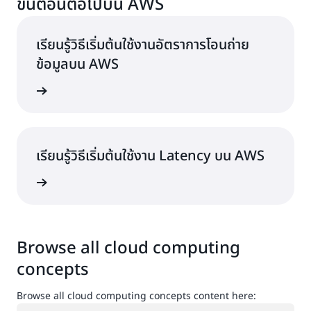
ขั้นตอนต่อไปบน AWS
เรียนรู้วิธีเริ่มต้นใช้งานอัตราการโอนถ่าย
ข้อมูลบน AWS
้เพิ่มเติม
เรียนรู้วิธีเริ่มต้นใช้งาน Latency บน AWS
้เพิ่มเติม
Browse all cloud computing
concepts
Browse all cloud computing concepts content here:
กำลังโหลด