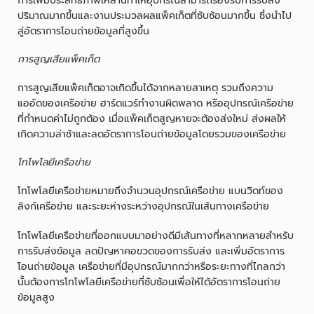
การเพิ่มประสิทธิภาพเหล่านี้ทำให้อุปกรณ์สามารถรองรับการรับส่ง
ปริมาณมากขึ้นและงานประมวลผลแพ็คเก็ตที่ซับซ้อนมากขึ้น ซึ่งนำไป
สู่อัตราการโอนถ่ายข้อมูลที่สูงขึ้น
การสูญเสียแพ็คเก็ต
การสูญเสียแพ็คเก็ตอาจเกิดขึ้นได้จากหลายสาเหตุ รวมถึงความ
แออัดของเครือข่าย ฮาร์ดแวร์ทำงานผิดพลาด หรืออุปกรณ์เครือข่าย
ที่กำหนดค่าไม่ถูกต้อง เมื่อแพ็คเก็ตสูญหายจะต้องส่งใหม่ ส่งผลให้
เกิดความล่าช้าและลดอัตราการโอนถ่ายข้อมูลโดยรวมของเครือข่าย
โทโพโลยีเครือข่าย
โทโพโลยีเครือข่ายหมายถึงจำนวนอุปกรณ์เครือข่าย แบนวิดท์ของ
ลิงก์เครือข่าย และระยะห่างระหว่างอุปกรณ์ในเส้นทางเครือข่าย
โทโพโลยีเครือข่ายที่ออกแบบมาอย่างดีมีเส้นทางที่หลากหลายสำหรับ
การรับส่งข้อมูล ลดปัญหาคอขวดของการรับส่ง และเพิ่มอัตราการ
โอนถ่ายข้อมูล เครือข่ายที่มีอุปกรณ์มากกว่าหรือระยะทางที่ไกลกว่า
นั้นต้องการโทโพโลยีเครือข่ายที่ซับซ้อนเพื่อให้ได้อัตราการโอนถ่าย
ข้อมูลสูง