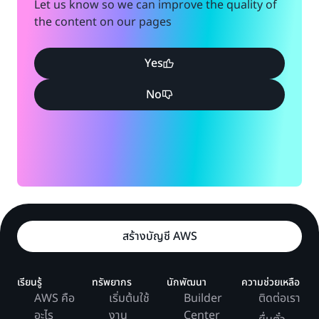
Let us know so we can improve the quality of
the content on our pages
Yes
No
สร้างบัญชี AWS
เรียนรู้
ทรัพยากร
นักพัฒนา
ความช่วยเหลือ
AWS คือ
เริ่มต้นใช้
Builder
ติดต่อเรา
อะไร
งาน
Center