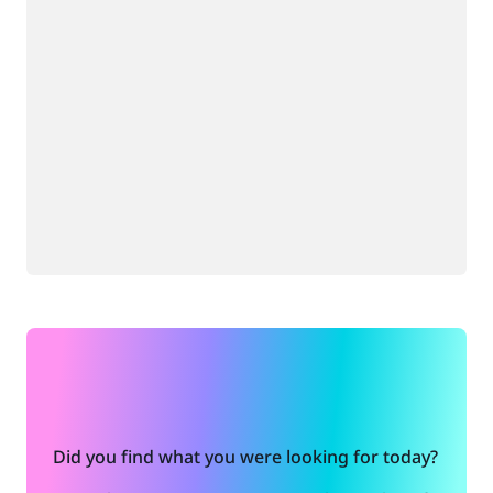
Did you find what you were looking for today?