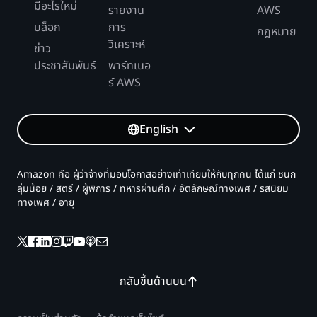
มีอะไรใหม่
รายงาน
AWS
บล็อก
การ
กฎหมาย
วิเคราะห์
ข่าว
ประชาสัมพันธ์
พาร์ทเนอ
ร์ AWS
English
Amazon คือ ผู้ว่าจ้างที่มอบโอกาสอย่างเท่าเทียมให้กับทุกคน ได้แก่ ชนก
ลุ่มน้อย / สตรี / ผู้พิการ / ทหารผ่านศึก / อัตลักษณ์ทางเพศ / รสนิยม
ทางเพศ / อายุ
กลับขึ้นด้านบน