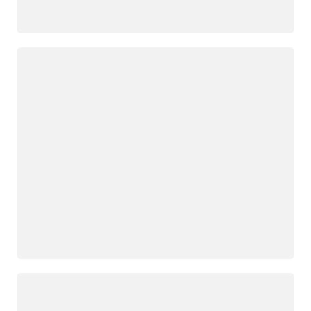
กำลังโหลด
กำลังโหลด