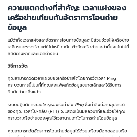
ความแตกต่างที่สำคัญ: เวลาแฝงของ
เครือข่ายเทียบกับอัตราการโอนถ่าย
ข้อมูล
แม้ว่าทั้งเวลาแฝงและอัตราการโอนถ่ายข้อมูลจะมีส่วนช่วยให้เครือข่าย
เสถียรและรวดเร็ว แต่ก็ไม่เหมือนกัน ตัววัดเครือข่ายเหล่านี้มุ่งเน้นไปที่
สถิติต่างหากและแตกต่างกัน
วิธีการวัด
คุณสามารถวัดเวลาแฝงของเครือข่ายได้โดยการวัดเวลา Ping
กระบวนการนี้เป็นที่ที่คุณส่งแพ็คเก็ตข้อมูลขนาดเล็กและได้รับการ
ยืนยันว่ามาถึงแล้ว
ระบบปฏิบัติการส่วนใหญ่รองรับคำสั่ง
Ping
ซึ่งทำสิ่งนี้จากอุปกรณ์
ของคุณ เวลาไป-กลับ (RTT) จะแสดงเป็นมิลลิวินาทีและช่วยให้คุณ
ทราบว่าเครือข่ายของคุณใช้เวลานานเท่าใดในการถ่ายโอนข้อมูล
คุณสามารถวัดอัตราการโอนถ่ายข้อมูลได้ด้วยเครื่องมือทดสอบเครือ