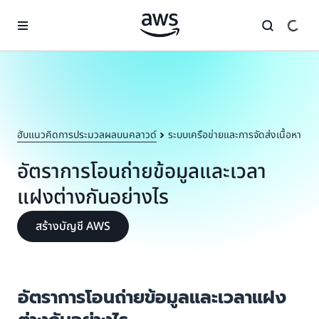
ข้ามไปที่เนื้อหาหลัก
ฮับแนวคิดการประมวลผลบนคลาวด์
ระบบเครือข่ายและการจัดส่งเนื้อหา
อัตราการโอนถ่ายข้อมูลและเวลา
แฝงต่างกันอย่างไร
สร้างบัญชี AWS
อัตราการโอนถ่ายข้อมูลและเวลาแฝง