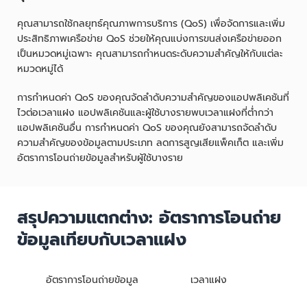
คุณสามารถใช้กลยุทธ์คุณภาพการบริการ (QoS) เพื่อจัดการและเพิ่ม
ประสิทธิภาพเครือข่าย QoS ช่วยให้คุณแบ่งการขนส่งเครือข่ายออก
เป็นหมวดหมู่เฉพาะ คุณสามารถกำหนดระดับความสำคัญให้กับแต่ละ
หมวดหมู่ได้
การกำหนดค่า QoS ของคุณจัดลำดับความสำคัญของแอปพลิเคชันที่
ไวต่อเวลาแฝง แอปพลิเคชันและผู้ใช้บางรายพบเวลาแฝงที่ต่ำกว่า
แอปพลิเคชันอื่น การกำหนดค่า QoS ของคุณยังสามารถจัดลำดับ
ความสำคัญของข้อมูลตามประเภท ลดการสูญเสียแพ็คเก็ต และเพิ่ม
อัตราการโอนถ่ายข้อมูลสำหรับผู้ใช้บางราย
สรุปความแตกต่าง: อัตราการโอนถ่าย
ข้อมูลเทียบกับเวลาแฝง
อัตราการโอนถ่ายข้อมูล
เวลาแฝง