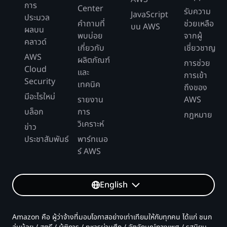
การ
Center
รับความ
JavaScript
ประมวล
คำถามที่
ช่วยเหลือ
บน AWS
ผลบน
พบบ่อย
จากผู้
คลาวด์
เกี่ยวกับ
เชี่ยวชาญ
AWS
ผลิตภัณฑ์
การช่วย
Cloud
และ
การเข้า
Security
เทคนิค
ถึงของ
มีอะไรใหม่
รายงาน
AWS
บล็อก
การ
กฎหมาย
วิเคราะห์
ข่าว
ประชาสัมพันธ์
พาร์ทเนอ
ร์ AWS
English
Amazon คือ ผู้ว่าจ้างที่มอบโอกาสอย่างเท่าเทียมให้กับทุกคน ได้แก่ ชนก