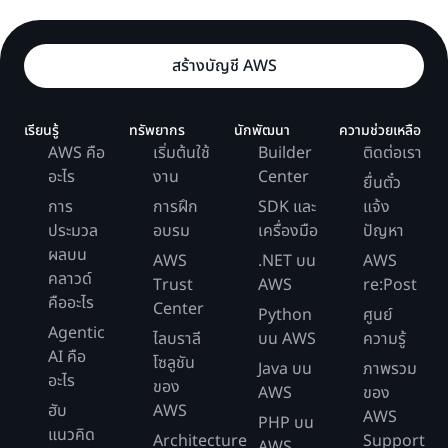
สร้างบัญชี AWS
เรียนรู้
ทรัพยากร
นักพัฒนา
ความช่วยเหลือ
AWS คือ
เริ่มต้นใช้
Builder
ติดต่อเรา
อะไร
งาน
Center
ยื่นตั๋ว
การ
การฝึก
SDK และ
แจ้ง
ประมวล
อบรม
เครื่องมือ
ปัญหา
ผลบน
AWS
.NET บน
AWS
คลาวด์
Trust
AWS
re:Post
คืออะไร
Center
Python
ศูนย์
Agentic
ไลบราลี
บน AWS
ความรู้
AI คือ
โซลูชัน
Java บน
ภาพรวม
อะไร
ของ
AWS
ของ
ฮับ
AWS
AWS
PHP บน
แนวคิด
Architecture
Support
AWS