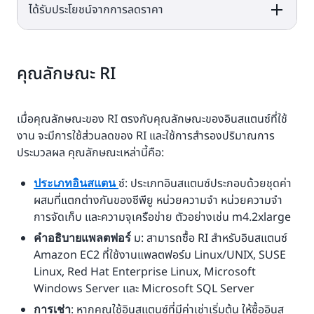
ได้รับประโยชน์จากการลดราคา
Standard
Convertible
ModifyReservedInstances
ExchangeReservedInstances
API และ Console)
API และ Console)
Standard
Convertible
ใช้ได้
คุณลักษณะ RI
ใช่
เมื่อคุณลักษณะของ RI ตรงกับคุณลักษณะของอินสแตนซ์ที่ใช้
งาน จะมีการใช้ส่วนลดของ RI และใช้การสำรองปริมาณการ
ประมวลผล คุณลักษณะเหล่านี้คือ:
ซ์: ประเภทอินสแตนซ์ประกอบด้วยชุดค่า
ประเภทอินสแตน
ผสมที่แตกต่างกันของซีพียู หน่วยความจำ หน่วยความจำ
การจัดเก็บ และความจุเครือข่าย ตัวอย่างเช่น m4.2xlarge
ม: สามารถซื้อ RI สำหรับอินสแตนซ์
คำอธิบายแพลตฟอร์
Amazon EC2 ที่ใช้งานแพลตฟอร์ม Linux/UNIX, SUSE
Linux, Red Hat Enterprise Linux, Microsoft
Windows Server และ Microsoft SQL Server
: หากคุณใช้อินสแตนซ์ที่มีค่าเช่าเริ่มต้น ให้ซื้ออินส
การเช่า