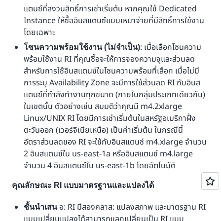
แตนซ์ที่สงวนสิทธิ์การเช่าเริ่มต้น หากคุณใช้ Dedicated
Instance ให้ซื้ออินสแตนซ์แบบเหมาจ่ายที่มีสิทธิ์การใช้งาน
โดยเฉพาะ
: เมื่อเลือกโซนความ
โซนความพร้อมใช้งาน (ไม่จำเป็น)
พร้อมใช้งาน RI ที่คุณซื้อจะให้การจองความจุและส่วนลด
สำหรับการใช้อินสแตนซ์ในโซนความพร้อมที่เลือก เมื่อไม่มี
การระบุ Availability Zone จะมีการใช้ส่วนลด RI กับอินส
แตนซ์ที่กำลังทำงานทุกขนาด (ภายในกลุ่มประเภทเดียวกัน)
ในเขตนั้น ตัวอย่างเช่น สมมติว่าคุณมี m4.2xlarge
Linux/UNIX RI โดยมีการเช่าเริ่มต้นในสหรัฐอเมริกาฝั่ง
ตะวันออก (เวอร์จิเนียเหนือ) เป็นค่าเริ่มต้น ในกรณีนี้
อัตราส่วนลดของ RI จะใช้กับอินสแตนซ์ m4.xlarge จำนวน
2 อินสแตนซ์ใน us-east-1a หรืออินสแตนซ์ m4.large
จำนวน 4 อินสแตนซ์ใน us-east-1b โดยอัตโนมัติ
คุณลักษณะ RI แบบมาตรฐานและแปลงได้
อ: RI มีสองคลาส: แปลงสภาพ และมาตรฐาน RI
ชั้นนำเสน
แบบเปลี่ยนแปลงได้สามารถแลกเปลี่ยนเป็น RI แบบ